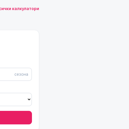
сички калкулатори
сезона