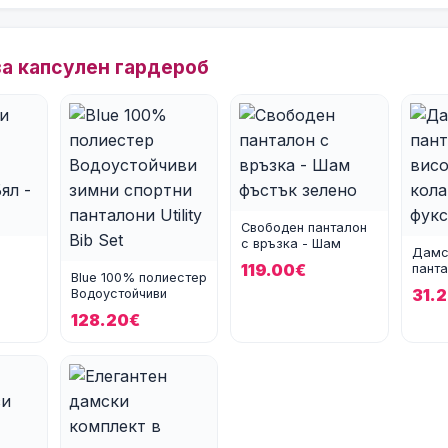
за капсулен гардероб
Свободен панталон
с връзка - Шам
Дамс
фъстък зелено
119.00€
панта
Blue 100% полиестер
ндекс
талия
31.
Водоустойчиви
фукси
зимни спортни
128.20€
панталони Ut