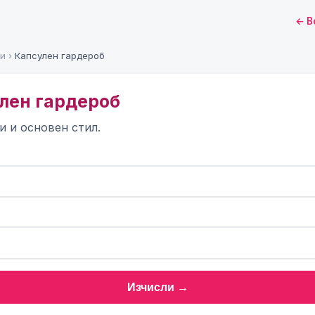
← В
ри
›
Капсулен гардероб
улен гардероб
и и основен стил.
Изчисли →