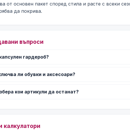
ва от основен пакет според стила и расте с всеки сез
рябва да покрива.
давани въпроси
 капсулен гардероб?
ключва ли обувки и аксесоари?
избера кои артикули да останат?
и калкулатори