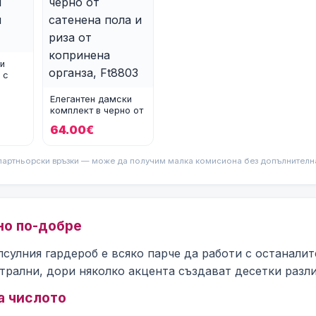
и
 с
одгъв
Елегантен дамски
комплект в черно от
сатенена пола и
64.00€
риза от
партньорски връзки — може да получим малка комисиона без допълнителна 
но по-добре
псулния гардероб е всяко парче да работи с останалит
утрални, дори няколко акцента създават десетки разли
а числото