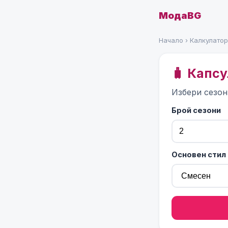
МодаBG
Начало
›
Калкулато
🧳 Капс
Избери сезон
Брой сезони
Основен стил