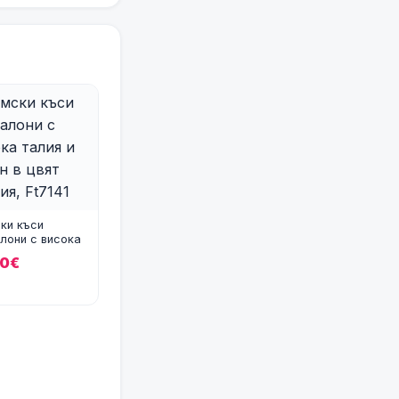
ки къси
лони с висока
 и колан в цвят
20€
я,