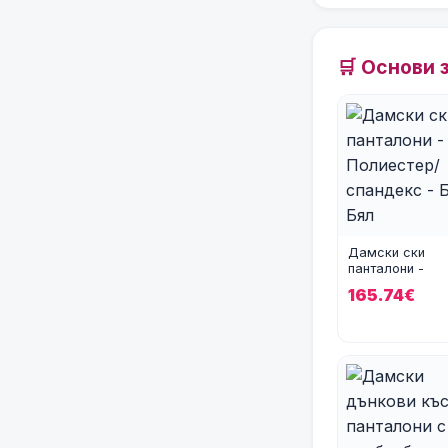
🛒 Основи 
Дамски ски
панталони -
Полиестер/спа
165.74€
- Бял - Бял