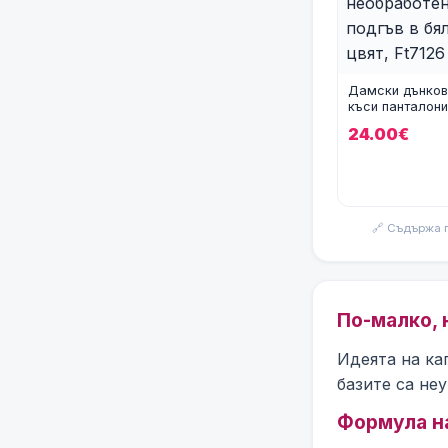
Дамски дънков
къси панталони
необработен п
24.00€
в бял цвя
🔗 Съдържа 
По-малко, 
Идеята на ка
базите са не
Формула н