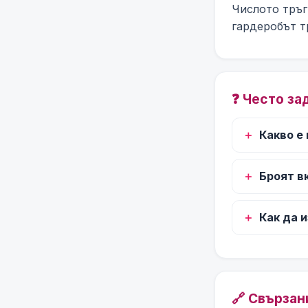
Числото тръг
гардеробът т
❓ Често за
Какво е
Броят в
Как да 
🔗 Свързан