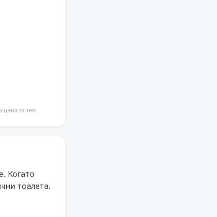
цена за теб.
е. Когато
чни тоалета.