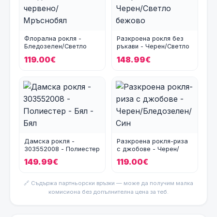
Флорална рокля -
Разкроена рокля без
Бледозелен/Светло
ръкави - Черен/Светло
червено/Мръснобял
бежово
119.00€
148.99€
Дамска рокля -
Разкроена рокля-риза
303552008 - Полиестер
с джобове - Черен/
- Бял - Бял
Бледозелен/Син
149.99€
119.00€
🔗 Съдържа партньорски връзки — може да получим малка
комисиона без допълнителна цена за теб.