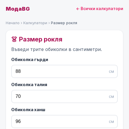
МодаBG
← Всички калкулатори
Начало
›
Калкулатори
›
Размер рокля
👗 Размер рокля
Въведи трите обиколки в сантиметри.
Обиколка гърди
см
Обиколка талия
см
Обиколка ханш
см