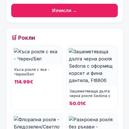
Изчисли →
🛒 Рокли
Къса рокля с яка -
Черен/Бял
114.99€
Зашеметяваща дълга
черна рокля Sedona с
оформящ корсет и фин
50.01€