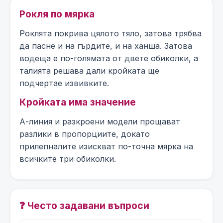
Рокля по мярка
Роклята покрива цялото тяло, затова трябва
да пасне и на гърдите, и на ханша. Затова
водеща е по-голямата от двете обиколки, а
талията решава дали кройката ще
подчертае извивките.
Кройката има значение
А-линия и разкроени модели прощават
разлики в пропорциите, докато
прилепналите изискват по-точна мярка на
всичките три обиколки.
❓ Често задавани въпроси