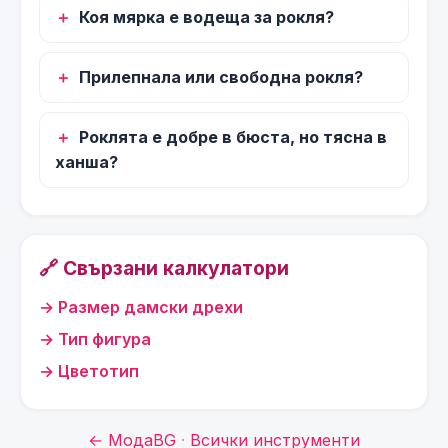
Коя мярка е водеща за рокля?
Прилепнала или свободна рокля?
Роклята е добре в бюста, но тясна в
ханша?
🔗 Свързани калкулатори
Размер дамски дрехи
Тип фигура
Цветотип
← МодаBG
·
Всички инструменти