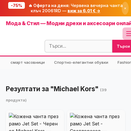
-75%
🔥 Оферта на деня:
Червена вечерна чанта
×
клъч 20061RD —
виж за 6.01 € →
Начало
Мода & Стил — Модни дрехи и аксесоари онла
🔥 Намаления
Блог
Търси
🧮 Калкулатори
⭐ Tuasolea
смарт часовници
Спортно-елегантни обувки
Fashio
🔍 Намери продукт
🎁 Подарък
Резултати за "Michael Kors"
(39
🎟️ Купони
продукта)