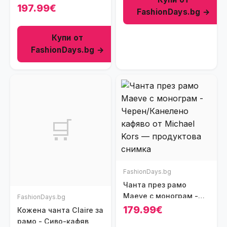
197.99€
FashionDays.bg →
Купи от
FashionDays.bg →
🛒
FashionDays.bg
Чанта през рамо
Maeve с монограм -
FashionDays.bg
Черен/Канелено
179.99€
Кожена чанта Claire за
кафяво
рамо - Сиво-кафяв