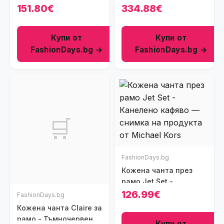
Аналогов
151.80€
334.88€
Купи от
Купи от
FashionDays.bg →
FashionDays.bg →
🛒
FashionDays.bg
Кожена чанта през
рамо Jet Set -
Канелено кафяво
126.99€
FashionDays.bg
Кожена чанта Claire за
рамо - Тъмночервен
Купи от