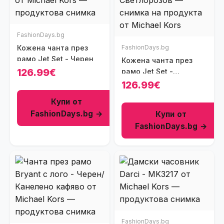
FashionDays.bg
Кожена чанта през
FashionDays.bg
рамо Jet Set - Черен
Кожена чанта през
126.99€
рамо Jet Set -
Светлорозов
126.99€
Купи от
FashionDays.bg →
Купи от
FashionDays.bg →
FashionDays.bg