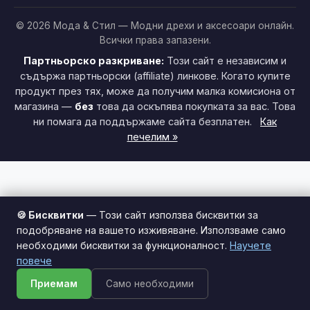
© 2026 Мода & Стил — Модни дрехи и аксесоари онлайн.
Всички права запазени.
Партньорско разкриване:
Този сайт е независим и
съдържа партньорски (affiliate) линкове. Когато купите
продукт през тях, може да получим малка комисиона от
магазина —
без
това да оскъпява покупката за вас. Това
ни помага да поддържаме сайта безплатен.
Как
печелим »
🍪 Бисквитки
— Този сайт използва бисквитки за
подобряване на вашето изживяване. Използваме само
необходими бисквитки за функционалност.
Научете
Този сайт използва бисквитки за по-добро потребителско
повече
изживяване.
Научи повече
Приемам
Само необходими
Приемам