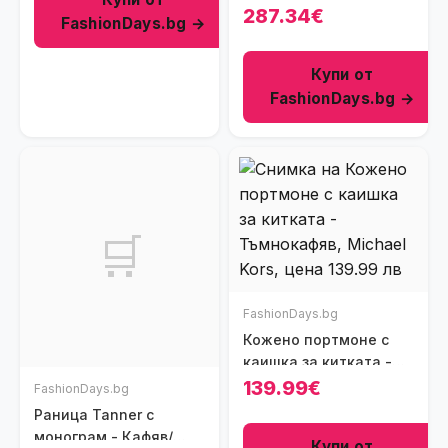
кожа с метализиран
287.34€
FashionDays.bg →
ефект - Сребрист
Купи от
FashionDays.bg →
🛒
FashionDays.bg
Кожено портмоне с
каишка за китката -
Тъмнокафяв
139.99€
FashionDays.bg
Раница Tanner с
монограм - Кафяв/
Купи от