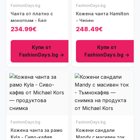
FashionDays.bg
FashionDays.bg
Чанта от платно с
Кожена чанта Hamilton
монограм - Бял
- Черен
234.99€
248.49€
Купи от
Купи от
FashionDays.bg →
FashionDays.bg →
FashionDays.bg
FashionDays.bg
Кожена чанта за рамо
Кожени сандали
Kyla - Сиво-кафяв
Mandy с масивен ток -