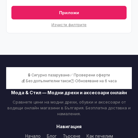
Приложи
Изчисти филтрите
🔒 Сигурно пазаруване
✅ Проверени оферти
💰 Без допълнителни такси
🕒 Обновяване на 6 часа
Мода & Стил — Модни дрехи и аксесоари онлайн
Сравнете цени на модни дрехи, обувки и аксесоари от
водещи онлайн магазини в България. Безплатна доставка и
намаления.
Навигация
Начало
Блог
Търсене
Как печелим