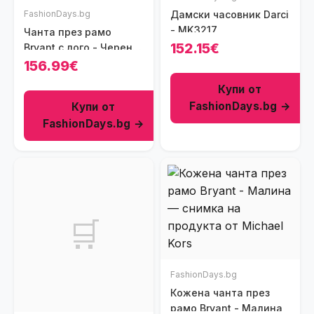
FashionDays.bg
Дамски часовник Darci
- MK3217
Чанта през рамо
152.15€
Bryant с лого - Черен/
Канелено кафяво
156.99€
Купи от
FashionDays.bg →
Купи от
FashionDays.bg →
🛒
FashionDays.bg
Кожена чанта през
рамо Bryant - Малина