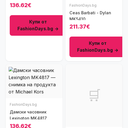
Аналогов
136.62€
FashionDays.bg
Ceas Barbati - Dylan
MK5410
Купи от
211.37€
FashionDays.bg →
Купи от
FashionDays.bg →
🛒
FashionDays.bg
Дамски часовник
Lexington MK4817
136.62€