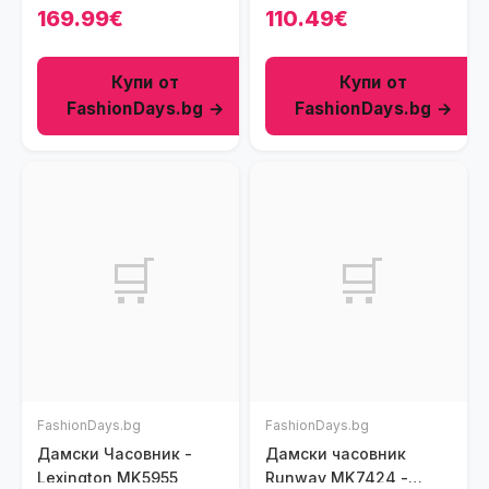
Тъмнокафяв
169.99€
110.49€
Купи от
Купи от
FashionDays.bg →
FashionDays.bg →
🛒
🛒
FashionDays.bg
FashionDays.bg
Дамски Часовник -
Дамски часовник
Lexington MK5955
Runway MK7424 -