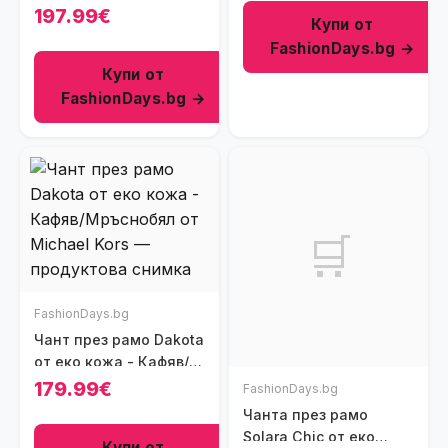
197.99€
Купи от
FashionDays.bg →
Купи от
FashionDays.bg →
🛒
FashionDays.bg
Чант през рамо Dakota
от еко кожа - Кафяв/
Мръснобял
179.99€
FashionDays.bg
Чанта през рамо
Solara Chic от еко
Купи от