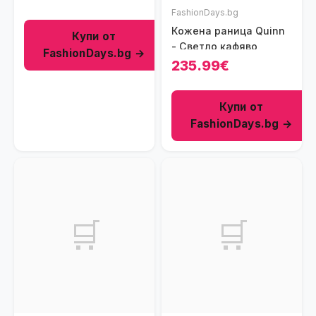
FashionDays.bg
Кожена раница Quinn
Купи от
- Светло кафяво
FashionDays.bg →
235.99€
Купи от
FashionDays.bg →
🛒
🛒