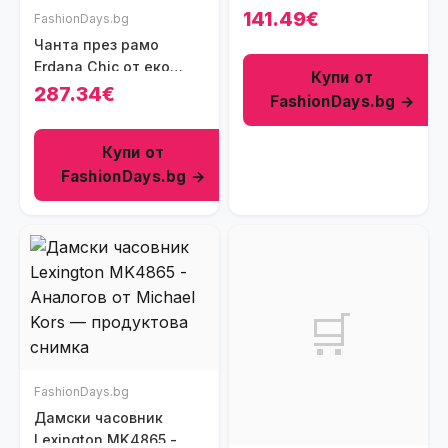
141.49€
FashionDays.bg
Чанта през рамо
Erdana Chic от еко
Купи от
кожа - Черен
287.34€
FashionDays.bg →
Купи от
FashionDays.bg →
🛒
FashionDays.bg
Дамски часовник
Lexington MK4865 -