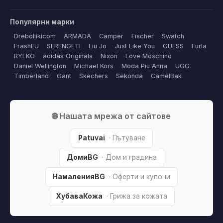
Популярни марки
Dreboliikicom
ARMADA
Camper
Fischer
Swatch
FrashEU
SERENGETI
Liu Jo
Just Like You
GUESS
Furla
RYLKO
adidas Originals
Nixon
Love Moschino
Daniel Wellington
Michael Kors
Moda Piu Anna
UGG
Timberland
Gant
Skechers
Sekonda
CamelBak
🌐 Нашата мрежа от сайтове
Patuvai
· Пътуване
ДомиBG
· Дом и градина
НамаленияBG
· Оферти и купони
ХубаваКожа
· Грижа за кожата