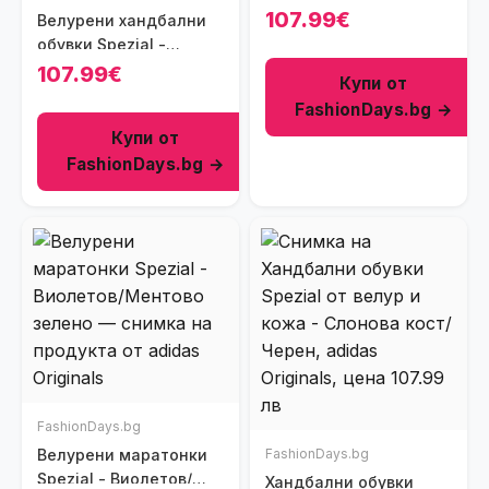
Тъмносин
107.99€
Велурени хандбални
обувки Spezial -
Слонова кост/
107.99€
Купи от
Бежов/Tъмносив
FashionDays.bg →
Купи от
FashionDays.bg →
FashionDays.bg
Велурени маратонки
FashionDays.bg
Spezial - Виолетов/
Хандбални обувки