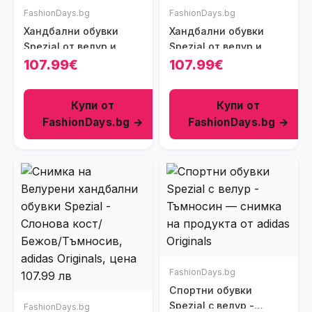
FashionDays.bg
FashionDays.bg
Хандбални обувки
Хандбални обувки
Spezial от велур и
Spezial от велур и
кожа - Златист/
кожа - Тъмнозелен/
107.99€
107.99€
Светло сив
Розово
Купи от
Купи от
FashionDays.bg →
FashionDays.bg →
FashionDays.bg
Спортни обувки
Spezial с велур -
FashionDays.bg