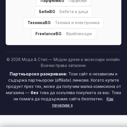
ПарфюмBG
· Парфюми
БебиBG
· Бебета и деца
ТехникаBG
· Техника и електроника
FreelanceBG
· Фрийлансъри
© 2026 Мода & Стил — Модни дрехи и аксесоари онлайн.
Всички права запазени.
Партньорско разкриване:
Този сайт е независим и
съдържа партньорски (affiliate) линкове. Когато купите
продукт през тях, може да получим малка комисиона от
магазина —
без
това да оскъпява покупката за вас. Това
ни помага да поддържаме сайта безплатен.
Как
печелим »