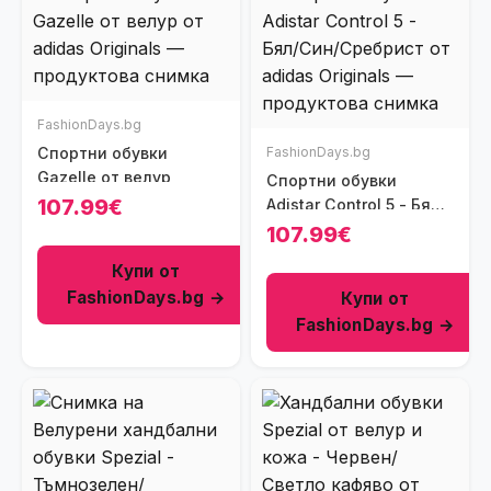
FashionDays.bg
Спортни обувки
FashionDays.bg
Gazelle от велур
Спортни обувки
107.99€
Adistar Control 5 - Бял/
Син/Сребрист
107.99€
Купи от
FashionDays.bg →
Купи от
FashionDays.bg →