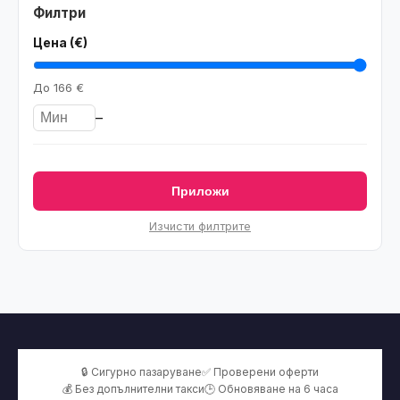
Филтри
Цена (€)
До
166 €
–
Приложи
Изчисти филтрите
🔒 Сигурно пазаруване
✅ Проверени оферти
💰 Без допълнителни такси
🕒 Обновяване на 6 часа