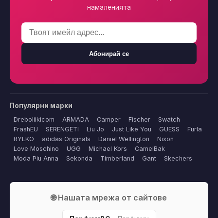
намаленията
Абонирай се
Популярни марки
Dreboliikicom
ARMADA
Camper
Fischer
Swatch
FrashEU
SERENGETI
Liu Jo
Just Like You
GUESS
Furla
RYLKO
adidas Originals
Daniel Wellington
Nixon
Love Moschino
UGG
Michael Kors
CamelBak
Moda Piu Anna
Sekonda
Timberland
Gant
Skechers
🌐 Нашата мрежа от сайтове