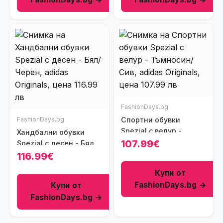
FashionDays.bg
FashionDays.bg
Спортни обувки
Spezial с велур -
Хандбални обувки
Тъмносин/Сив
107.99€
Spezial с десен - Бял/
Черен
116.99€
Купи от
FashionDays.bg →
Купи от
FashionDays.bg →