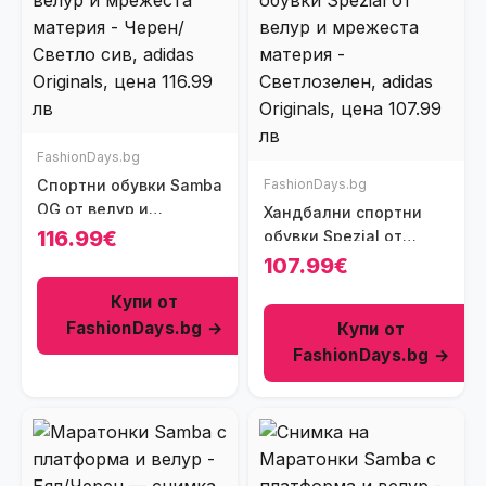
FashionDays.bg
Спортни обувки Samba
FashionDays.bg
OG от велур и
Хандбални спортни
мрежеста материя -
116.99€
обувки Spezial от
Черен/Светло сив
велур и мрежеста
107.99€
материя -
Купи от
Светлозелен
FashionDays.bg →
Купи от
FashionDays.bg →