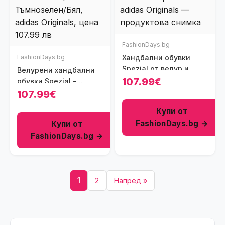
FashionDays.bg
FashionDays.bg
Хандбални обувки
Spezial от велур и
Велурени хандбални
кожа - Червен/Светло
107.99€
обувки Spezial -
кафяво
Тъмнозелен/
107.99€
Тъмнозелен/Бял
Купи от
FashionDays.bg →
Купи от
FashionDays.bg →
1
2
Напред »