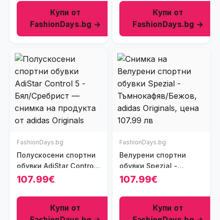
Купи от
Купи от
FashionDays.bg →
FashionDays.bg →
FashionDays.bg
FashionDays.bg
Полускосени спортни
Велурени спортни
обувки AdiStar Control
обувки Spezial -
5 - Бял/Сребрист
Тъмнокафяв/Бежов
107.99€
107.99€
Купи от
Купи от
FashionDays.bg →
FashionDays.bg →