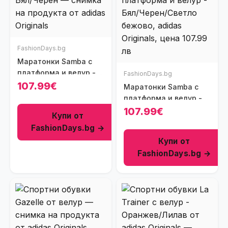
FashionDays.bg
Маратонки Samba с
платформа и велур -
FashionDays.bg
Бял/Черен
107.99€
Маратонки Samba с
платформа и велур -
Бял/Черен/Светло
107.99€
Купи от
бежово
FashionDays.bg →
Купи от
FashionDays.bg →