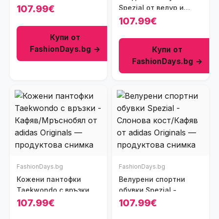
Ментово зелено
107.99€
Spezial от велур и
кожа - Слонова кост/
107.99€
Черен
Купи от
FashionDays.bg →
Купи от
FashionDays.bg →
FashionDays.bg
FashionDays.bg
Кожени пантофки
Велурени спортни
Taekwondo с връзки -
обувки Spezial -
Кафяв/Мръснобял
Слонова кост/Кафяв
107.99€
107.99€