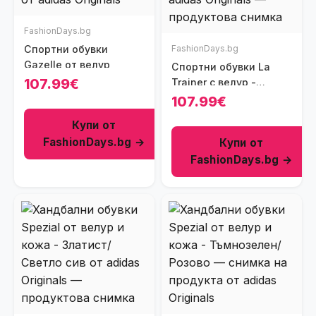
FashionDays.bg
Спортни обувки
FashionDays.bg
Gazelle от велур
Спортни обувки La
107.99€
Trainer с велур -
Оранжев/Лилав
107.99€
Купи от
FashionDays.bg →
Купи от
FashionDays.bg →