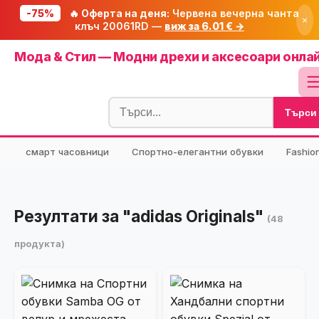
-75%
🔥 Оферта на деня:
Червена вечерна чанта
×
клъч 20061RD —
виж за 6.01 € →
Начало
Мода & Стил — Модни дрехи и аксесоари онла
🔥 Намаления
Блог
Търси
🧮 Калкулатори
⭐ Tuasolea
смарт часовници
Спортно-елегантни обувки
Fashio
🔍 Намери продукт
🎁 Подарък
Резултати за "adidas Originals"
(48
🎟️ Купони
продукта)