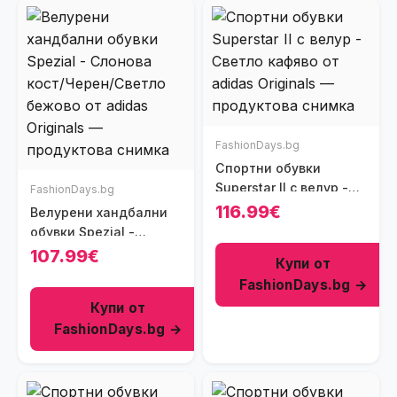
FashionDays.bg
Спортни обувки
Superstar II с велур -
FashionDays.bg
Светло кафяво
116.99€
Велурени хандбални
обувки Spezial -
Слонова кост/Черен/
107.99€
Купи от
Светло бежово
FashionDays.bg →
Купи от
FashionDays.bg →