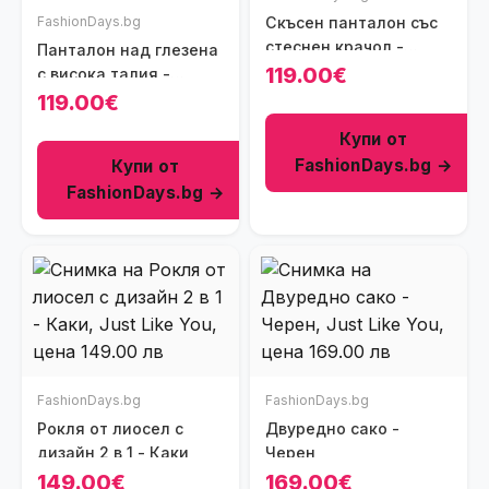
FashionDays.bg
Скъсен панталон със
стеснен крачол -
Панталон над глезена
Черен
119.00€
с висока талия -
Черен
119.00€
Купи от
FashionDays.bg →
Купи от
FashionDays.bg →
FashionDays.bg
FashionDays.bg
Рокля от лиосел с
Двуредно сако -
дизайн 2 в 1 - Каки
Черен
149.00€
169.00€