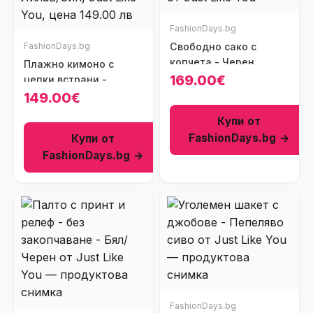
FashionDays.bg
FashionDays.bg
Свободно сако с
копчета - Черен
Плажно кимоно с
169.00€
цепки встрани -
Оранжев/Лилав/Син
149.00€
Купи от
FashionDays.bg →
Купи от
FashionDays.bg →
FashionDays.bg