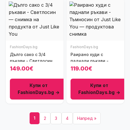
FashionDays.bg
FashionDays.bg
Дълго сако с 3/4
Раирано худи с
ръкави - Светлосин
паднали ръкави -
Тъмносин
149.00€
119.00€
Купи от
Купи от
FashionDays.bg →
FashionDays.bg →
1
2
3
4
Напред »