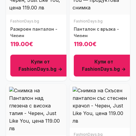
FashionDays.bg
FashionDays.bg
Разкроен панталон -
Панталон с връзка -
Черен
Черен
119.00€
119.00€
Купи от
Купи от
FashionDays.bg →
FashionDays.bg →
FashionDays.bg