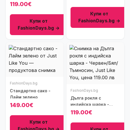
Светлосив меланж
119.00€
Купи от
FashionDays.bg →
Купи от
FashionDays.bg →
FashionDays.bg
Стандартно сако -
FashionDays.bg
Лайм зелено
Дълга рокля с
149.00€
индийска шарка -
Червен/Бял/Тъмносин
119.00€
Купи от
FashionDays.bg →
Купи от