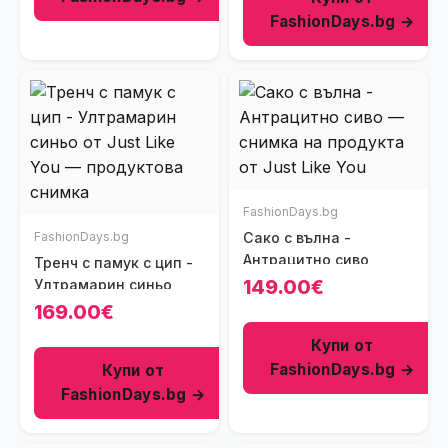
FashionDays.bg →
FashionDays.bg
FashionDays.bg
Сако с вълна -
Антрацитно сиво
Тренч с памук с цип -
149.00€
Ултрамарин синьо
169.00€
Купи от
FashionDays.bg →
Купи от
FashionDays.bg →