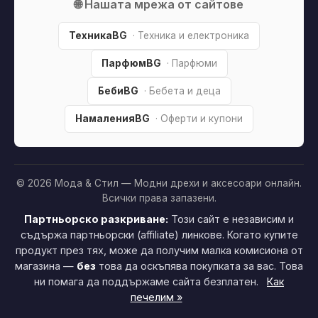
🌐 Нашата мрежа от сайтове
ТехникаBG
· Техника и електроника
ПарфюмBG
· Парфюми
БебиBG
· Бебета и деца
НамаленияBG
· Оферти и купони
© 2026 Мода & Стил — Модни дрехи и аксесоари онлайн.
Всички права запазени.
Партньорско разкриване:
Този сайт е независим и
съдържа партньорски (affiliate) линкове. Когато купите
продукт през тях, може да получим малка комисиона от
магазина —
без
това да оскъпява покупката за вас. Това
ни помага да поддържаме сайта безплатен.
Как
печелим »