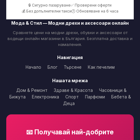
🔒 Сигурно пазаруване
✅ Проверени оферти
💰 Без допълнителни такси
🕒 Обновяване на 6 часа
Мода & Стил — Модни дрехи и аксесоари онлайн
Сравнете цени на модни дрехи, обувки и аксесоари от
водещи онлайн магазини в България. Безплатна доставка и
намаления.
Навигация
Начало
Блог
Търсене
Как печелим
Нашата мрежа
Дом & Ремонт
Здраве & Красота
Часовници &
Бижута
Електроника
Спорт
Парфюми
Бебета &
Деца
📧 Получавай най-добрите