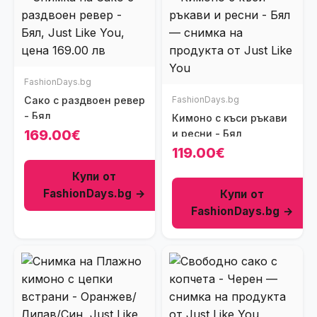
FashionDays.bg
Сако с раздвоен ревер
FashionDays.bg
- Бял
Кимоно с къси ръкави
169.00€
и ресни - Бял
119.00€
Купи от
FashionDays.bg →
Купи от
FashionDays.bg →