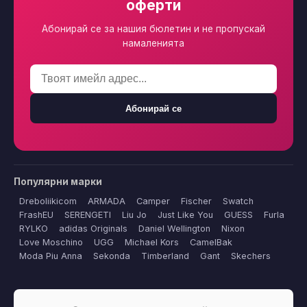
оферти
Абонирай се за нашия бюлетин и не пропускай
намаленията
Абонирай се
Популярни марки
Dreboliikicom
ARMADA
Camper
Fischer
Swatch
FrashEU
SERENGETI
Liu Jo
Just Like You
GUESS
Furla
RYLKO
adidas Originals
Daniel Wellington
Nixon
Love Moschino
UGG
Michael Kors
CamelBak
Moda Piu Anna
Sekonda
Timberland
Gant
Skechers