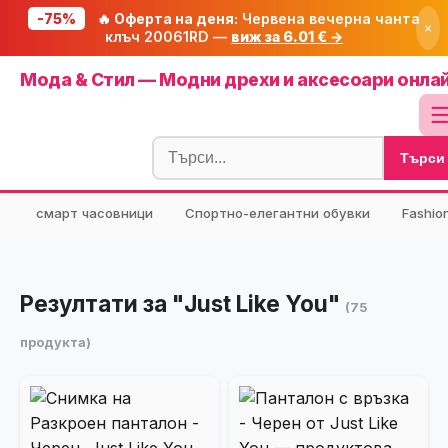
-75%
🔥 Оферта на деня:
Червена вечерна чанта
×
клъч 20061RD —
виж за 6.01 € →
Начало
Мода & Стил — Модни дрехи и аксесоари онла
🔥 Намаления
Блог
Търси
🧮 Калкулатори
⭐ Tuasolea
смарт часовници
Спортно-елегантни обувки
Fashio
🔍 Намери продукт
🎁 Подарък
Резултати за "Just Like You"
(75
🎟️ Купони
продукта)