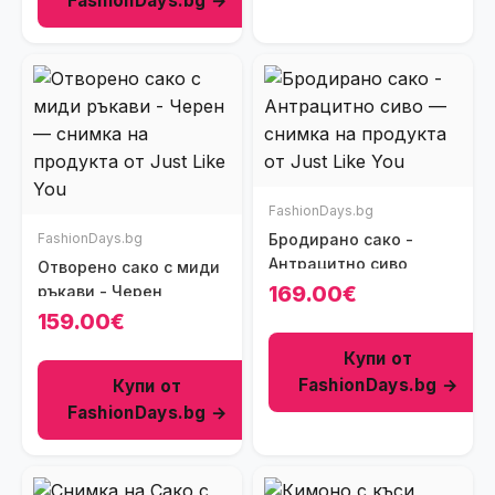
FashionDays.bg →
FashionDays.bg
FashionDays.bg
Бродирано сако -
Антрацитно сиво
Отворено сако с миди
169.00€
ръкави - Черен
159.00€
Купи от
FashionDays.bg →
Купи от
FashionDays.bg →