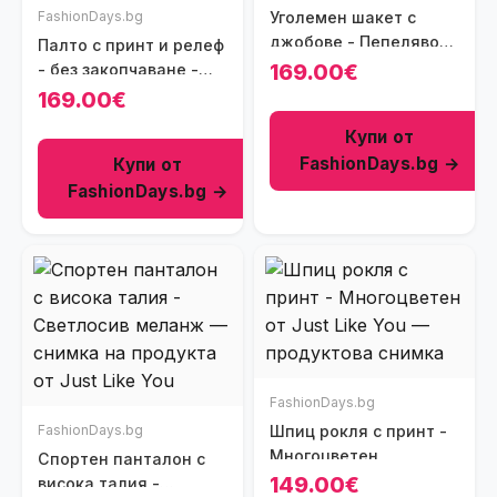
FashionDays.bg
Уголемен шакет с
джобове - Пепеляво
Палто с принт и релеф
сиво
169.00€
- без закопчаване -
Бял/Черен
169.00€
Купи от
FashionDays.bg →
Купи от
FashionDays.bg →
FashionDays.bg
FashionDays.bg
Шпиц рокля с принт -
Многоцветен
Спортен панталон с
149.00€
висока талия -