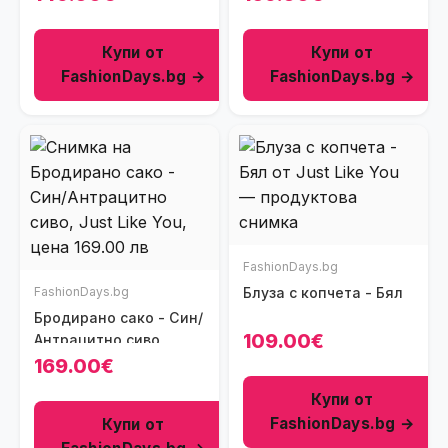
Купи от
Купи от
FashionDays.bg →
FashionDays.bg →
FashionDays.bg
FashionDays.bg
Блуза с копчета - Бял
Бродирано сако - Син/
109.00€
Антрацитно сиво
169.00€
Купи от
FashionDays.bg →
Купи от