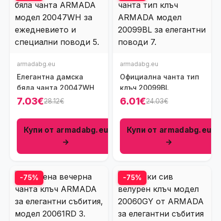
armadabg.eu
armadabg.eu
Елегантна дамска
Официална чанта тип
бяла чанта 20047WH
клъч 20099BL
7.03€
6.01€
28.12€
24.03€
Купи от armadabg.eu
Купи от armadabg.eu
→
→
-75%
-75%