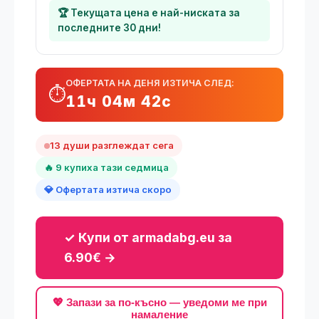
🏆 Текущата цена е най-ниската за
последните 30 дни!
ОФЕРТАТА НА ДЕНЯ ИЗТИЧА СЛЕД:
⏱️
11ч 04м 41с
13 души разглеждат сега
🔥 9 купиха тази седмица
💎 Офертата изтича скоро
✓ Купи от armadabg.eu за
6.90€ →
💖 Запази за по-късно — уведоми ме при
намаление