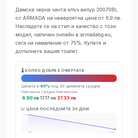
Дамска черна чанта клъч велур 20070BL
от ARMADA на невероятна цена от 6.9 лв.
Насладете се на стил и качество с този
модел, наличен онлайн в armadabg.eu,
сега на намаление от 75%. Купете и
допълнете вашия тоалет.
🌡️ КОЛКО ДОБРА Е ОФЕРТАТА
🔥 Топ оферта
Цената е
60%
под 30-дневната средна
Най-ниска
Средна
Най-висока
6.90 лв
17.17 лв
27.33 лв
📈 ЦЕНА ПОСЛЕДНИТЕ 30 ДНИ
27
7
11.07
09.08