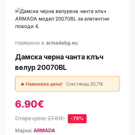
Намерено в
armadabg.eu
Дамска черна чанта клъч
велур 20070BL
🔥 Намалена цена!
Спестяваш 20.71€
6.90€
Стара цена: 27.61€
-75%
Марка:
ARMADA