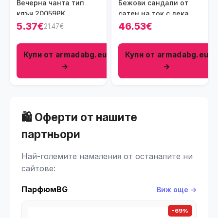
Вечерна чанта тип
Бежови сандали от
клъч 20059PK
сатен на ток с лека
платформа
5.37€
46.53€
21.47€
Купи от armadabg.eu
Купи от armadabg.eu
→
→
🛍️ Оферти от нашите
партньори
Най-големите намаления от останалите ни
сайтове:
ПарфюмBG
Виж още →
-69%