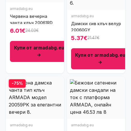
armadabg.eu
Червена вечерна
armadabg.eu
чанта клъч 20061RD
Дамски сив клъч велур
6.01€
20060GY
24.03€
5.37€
21.47€
Купи от armadabg.eu
→
Купи от armadabg.eu
→
-75%
armadabg.eu
armadabg.eu