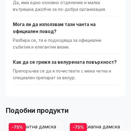
Да, има едно основно отделение и малка
вътрешна джобче за по-добра организация.
Мога ли да използвам тази чанта на
официален повод?
Разбира се, тя е подходяща за официални
събития и елегантни визии.
Как да се грижя за велурената повърхност?
Препоръчва се да я почиствате с мека четка и
специален препарат за велур.
Подобни продукти
-75%
-75%