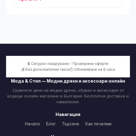
🔒 Сигурно пазаруване
✅ Проверени оферти
💰 Без допълнителни такси
🕒 Обновяване на 6 часа
Мода & Стил — Модни дрехи и аксесоари онлайн
Сравнете цени на модни дрехи, обувки и аксесоари от
водещи онлайн магазини в България. Безплатна доставка и
намаления.
Навигация
Начало
Блог
Търсене
Как печелим