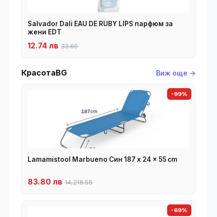
Salvador Dali EAU DE RUBY LIPS парфюм за
жени EDT
12.74 лв
33.69
КрасотаBG
Виж още →
-99%
Lamamistool Marbueno Син 187 x 24 x 55 cm
83.80 лв
14,218.55
-69%