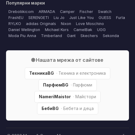
Популярни марки
Dreboliikicom
ARMADA
Camper
Fischer
Swatch
FrashEU
SERENGETI
Liu Jo
Just Like You
GUESS
Furla
RYLKO
adidas Originals
Nixon
Love Moschino
Daniel Wellington
Michael Kors
CamelBak
UGG
Moda Piu Anna
Timberland
Gant
Skechers
Sekonda
🌐 Нашата мрежа от сайтове
ТехникаBG
· Техника и електроника
ПарфюмBG
· Парфюми
NameriMaistor
· Майстори
БебиBG
· Бебета и деца