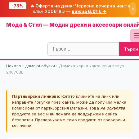
-75%
🔥 Оферта на деня:
Червена вечерна чанта
×
клъч 20061RD —
виж за 6.01 € →
Начало
Мода & Стил — Модни дрехи и аксесоари онла
🔥 Намаления
Блог
Търси
🧮 Калкулатори
⭐ Tuasolea
Начало
›
дамски обувки
›
Дамска черна чанта клъч велур
20070BL
🔍 Намери продукт
🎁 Подарък
Партньорски линкове:
Когато кликнете на линк или
🎟️ Купони
направите покупка през сайта, може да получим малка
комисиона от партньорския магазин. Това
не оскъпява
продукта за вас и ни помага да поддържаме сайта
безплатен. Препоръчваме само продукти от проверени
магазини.