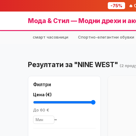
-75%
🔥 
Мода & Стил — Модни дрехи и ак
смарт часовници
Спортно-елегантни обувки
Резултати за "NINE WEST"
(2 прод
Филтри
Цена (€)
До
60 €
–