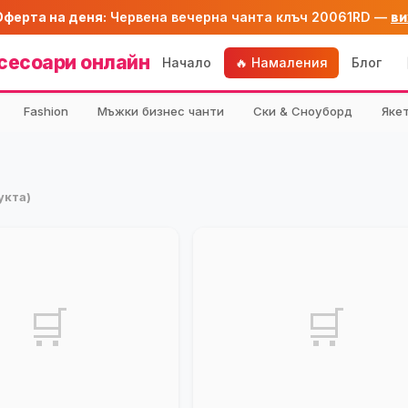
Оферта на деня:
Червена вечерна чанта клъч 20061RD —
ви
сесоари онлайн
Начало
🔥 Намаления
Блог
Fashion
Мъжки бизнес чанти
Ски & Сноуборд
Яке
укта)
🛒
🛒