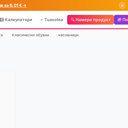
ж за 6.01 € →
×
🧮 Калкулатори
⭐ Tuasolea
🔍 Намери продукт
🎁 П
та
Класически обувки
часовници