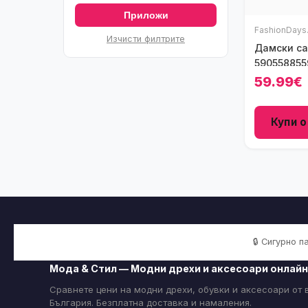
Приложи
FashionDays
Изчисти филтрите
Дамски са
590558855
Кафяви
59.99€
Купи о
🔒 Сигурно 
Мода & Стил — Модни дрехи и аксесоари онлайн
Сравнете цени на модни дрехи, обувки и аксесоари от
България. Безплатна доставка и намаления.