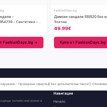
.bg
FashionDays.bg
ндали -
Дамски сандали 555520 Еко кожа
954239 - Синтетика -
Златни
49.99€
т FashionDays.bg →
Купи от FashionDays.bg
пазаруване
✅ Проверени оферти
💰 Без допълнителни такси
🕒 Обновява
Навигация
 водещи онлайн магазини в
Начало