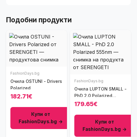
Подобни продукти
FashionDays.bg
Очила OSTUNI - Drivers
FashionDays.bg
Polarized
Очила LUPTON SMALL -
182.71€
PhD 2.0 Polarized
555nm
179.65€
Купи от
FashionDays.bg →
Купи от
FashionDays.bg →