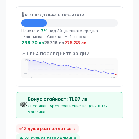
🌡️ КОЛКО ДОБРА Е ОФЕРТАТА
💡 Средна цена
Цената е
7%
под 30-дневната средна
Най-ниска
Средна
Най-висока
238.70 лв
257.16 лв
275.33 лв
📈 ЦЕНА ПОСЛЕДНИТЕ 30 ДНИ
275
239
11.07
09.08
Бонус стойност: 11.97 лв
💸
Спестяваш чрез сравнение на цени в 177
магазина
12 души разглеждат сега
🔥 24 купиха тази седмица