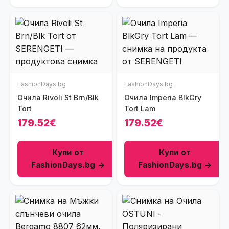
FashionDays.bg
FashionDays.bg
Очила Rivoli St Brn/Blk
Очила Imperia BlkGry
Tort
Tort Lam
179.52€
179.52€
Купи от
Купи от
FashionDays.bg →
FashionDays.bg →