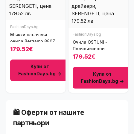
FashionDays.bg
Мъжки слънчеви
FashionDays.bg
очила Bergamo 8807
Очила OSTUNI -
62мм
179.52€
Поляризирани
драйвери
179.52€
Купи от
FashionDays.bg →
Купи от
FashionDays.bg →
🛍️ Оферти от нашите
партньори