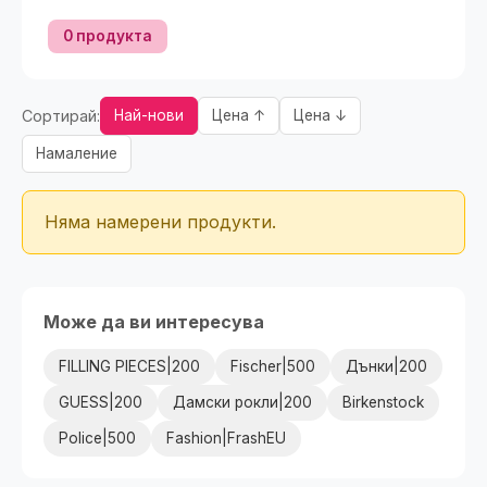
0 продукта
Сортирай:
Най-нови
Цена ↑
Цена ↓
Намаление
Няма намерени продукти.
Може да ви интересува
FILLING PIECES|200
Fischer|500
Дънки|200
GUESS|200
Дамски рокли|200
Birkenstock
Police|500
Fashion|FrashEU