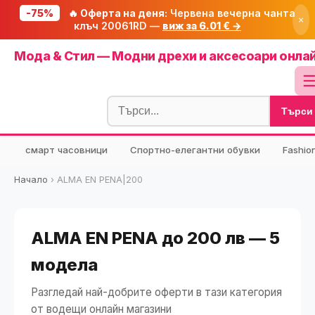
-75%
🔥 Оферта на деня:
Червена вечерна чанта
×
клъч 20061RD —
виж за 6.01 € →
Начало
Мода & Стил — Модни дрехи и аксесоари онла
🔥 Намаления
Блог
Търси
🧮 Калкулатори
⭐ Tuasolea
смарт часовници
Спортно-елегантни обувки
Fashio
🔍 Намери продукт
Начало
›
ALMA EN PENA|200
🎁 Подарък
🎟️ Купони
ALMA EN PENA до 200 лв — 5
модела
Разгледай най-добрите оферти в тази категория
от водещи онлайн магазини