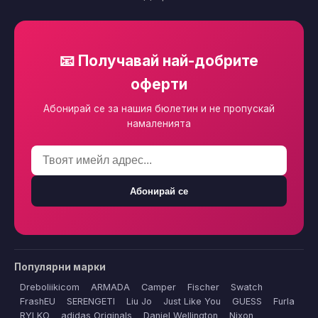
📧 Получавай най-добрите
оферти
Абонирай се за нашия бюлетин и не пропускай
намаленията
Абонирай се
Популярни марки
Dreboliikicom
ARMADA
Camper
Fischer
Swatch
FrashEU
SERENGETI
Liu Jo
Just Like You
GUESS
Furla
RYLKO
adidas Originals
Daniel Wellington
Nixon