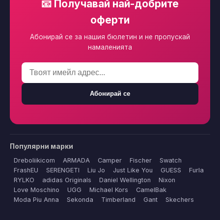
📧 Получавай най-добрите
оферти
Абонирай се за нашия бюлетин и не пропускай
намаленията
Абонирай се
Популярни марки
Dreboliikicom
ARMADA
Camper
Fischer
Swatch
FrashEU
SERENGETI
Liu Jo
Just Like You
GUESS
Furla
RYLKO
adidas Originals
Daniel Wellington
Nixon
Love Moschino
UGG
Michael Kors
CamelBak
Moda Piu Anna
Sekonda
Timberland
Gant
Skechers