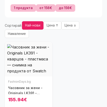
1 продукта
от 156€
до 156€
Сортирай:
Най-нови
Цена ↑
Цена ↓
Намаление
FashionDays.bg
Часовник за жени -
Originals LK391 -
кварцов - пластмаса
155.94€