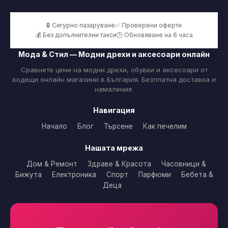
🔒 Сигурно пазаруване
✅ Проверени оферти
💰 Без допълнителни такси
🕒 Обновяване на 6 часа
Мода & Стил — Модни дрехи и аксесоари онлайн
Сравнете цени на модни дрехи, обувки и аксесоари от
водещи онлайн магазини в България. Безплатна доставка и
намаления.
Навигация
Начало
Блог
Търсене
Как печелим
Нашата мрежа
Дом & Ремонт
Здраве & Красота
Часовници &
Бижута
Електроника
Спорт
Парфюми
Бебета &
Деца