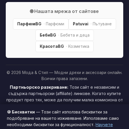
🌐 Нашата мрежа от сайтове
ПарфюмBG
· Парфюми
Patuvai
· Пътуване
БебиBG
· Бебета и деца
КрасотаBG
· Козметика
© 2026 Мода & Стил — Модни дрехи и аксесоари онлайн.
Всички права запазени.
Партньорско разкриване:
Този сайт е независим и
съдържа партньорски (affiliate) линкове. Когато купите
продукт през тях, може да получим малка комисиона от
магазина —
без
това да оскъпява покупката за вас. Това
🍪 Бисквитки
— Този сайт използва бисквитки за
ни помага да поддържаме сайта безплатен.
Как
подобряване на вашето изживяване. Използваме само
печелим »
необходими бисквитки за функционалност.
Научете
Този сайт използва бисквитки за по-добро потребителско