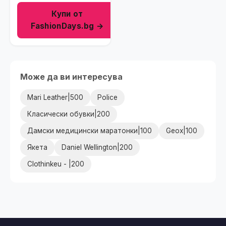
Купи от
FashionDays.bg →
Може да ви интересува
Mari Leather|500
Police
Класически обувки|200
Дамски медицински маратонки|100
Geox|100
Якета
Daniel Wellington|200
Clothinkeu - |200