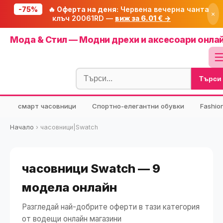
-75%
🔥 Оферта на деня:
Червена вечерна чанта
×
клъч 20061RD —
виж за 6.01 € →
Начало
Мода & Стил — Модни дрехи и аксесоари онла
🔥 Намаления
Блог
Търси
🧮 Калкулатори
⭐ Tuasolea
смарт часовници
Спортно-елегантни обувки
Fashio
🔍 Намери продукт
Начало
›
часовници|Swatch
🎁 Подарък
🎟️ Купони
часовници Swatch — 9
модела онлайн
Разгледай най-добрите оферти в тази категория
от водещи онлайн магазини