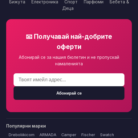
Бижута
Електроника
Спорт
Парфюми
Бебета &
Деца
📧 Получавай най-добрите
оферти
Абонирай се за нашия бюлетин и не пропускай
намаленията
Абонирай се
Популярни марки
Dreboliikicom
ARMADA
Camper
Fischer
Swatch