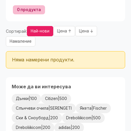
0 продукта
Сортирай:
Най-нови
Цена ↑
Цена ↓
Намаление
Няма намерени продукти.
Може да ви интересува
Дънки|100
Citizen|500
Слънчеви очила|SERENGETI
Якета|Fischer
Ски & Сноуборд|200
Dreboliikicom|500
Dreboliikicom|200
adidas|200