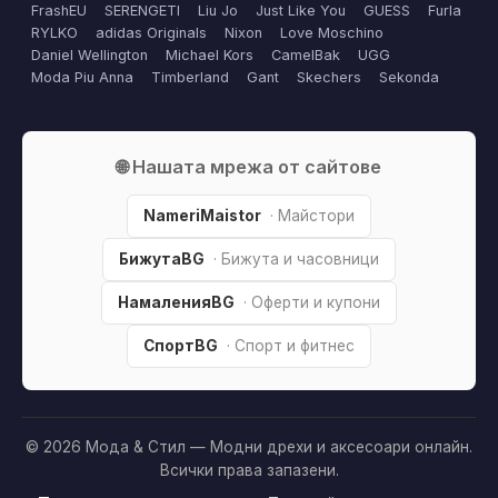
FrashEU
SERENGETI
Liu Jo
Just Like You
GUESS
Furla
RYLKO
adidas Originals
Nixon
Love Moschino
Daniel Wellington
Michael Kors
CamelBak
UGG
Moda Piu Anna
Timberland
Gant
Skechers
Sekonda
🌐 Нашата мрежа от сайтове
NameriMaistor
· Майстори
БижутаBG
· Бижута и часовници
НамаленияBG
· Оферти и купони
СпортBG
· Спорт и фитнес
© 2026 Мода & Стил — Модни дрехи и аксесоари онлайн.
Всички права запазени.