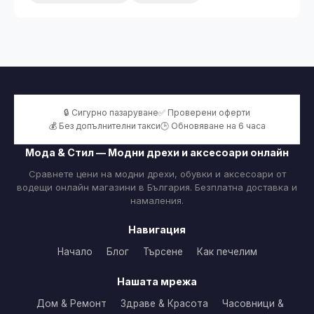
🔒 Сигурно пазаруване
✅ Проверени оферти
💰 Без допълнителни такси
🕒 Обновяване на 6 часа
Мода & Стил — Модни дрехи и аксесоари онлайн
Сравнете цени на модни дрехи, обувки и аксесоари от
водещи онлайн магазини в България. Безплатна доставка и
намаления.
Навигация
Начало
Блог
Търсене
Как печелим
Нашата мрежа
Дом & Ремонт
Здраве & Красота
Часовници &