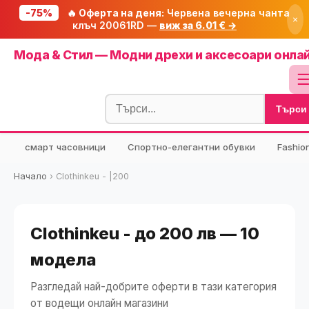
-75%
🔥 Оферта на деня:
Червена вечерна чанта
×
клъч 20061RD —
виж за 6.01 € →
Начало
Мода & Стил — Модни дрехи и аксесоари онла
🔥 Намаления
Блог
Търси
🧮 Калкулатори
⭐ Tuasolea
смарт часовници
Спортно-елегантни обувки
Fashio
🔍 Намери продукт
Начало
›
Clothinkeu - |200
🎁 Подарък
🎟️ Купони
Clothinkeu - до 200 лв — 10
модела
Разгледай най-добрите оферти в тази категория
от водещи онлайн магазини