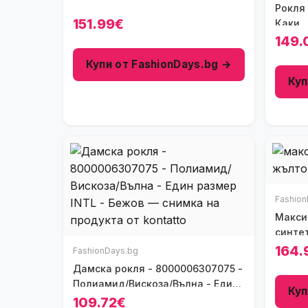
Рокля 
151.99€
Каки
149.
Купи от FashionDays.bg →
Куп
Fashion
Макси
синте
164.
FashionDays.bg
Дамска рокля - 8000006307075 -
Полиамид/Вискоза/Вълна - Един
Куп
размер INTL - Бежов
109.72€