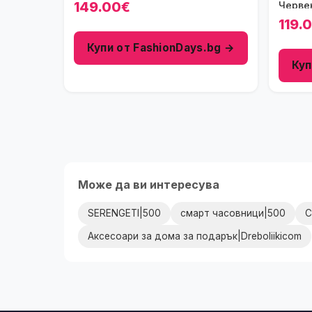
149.00€
Черве
119.
Купи от FashionDays.bg →
Куп
Може да ви интересува
SERENGETI|500
смарт часовници|500
C
Аксесоари за дома за подарък|Dreboliikicom