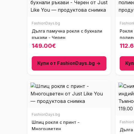
FashionDays.bg
Fashion
Дълга памучна рокля с бухнали
Рокля с пайети - черна -
ръкави - Черен
полие
149.00€
112.
Купи от FashionDays.bg →
Куп
FashionDays.bg
Шпиц рокля с принт -
Fashion
Многоцветен
Дълга