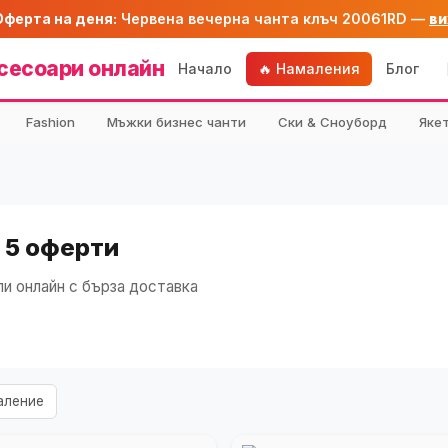
Оферта на деня:
Червена вечерна чанта клъч 20061RD —
ви
сесоари онлайн
Начало
🔥 Намаления
Блог
Fashion
Мъжки бизнес чанти
Ски & Сноуборд
Яке
 5 оферти
и онлайн с бърза доставка
аление