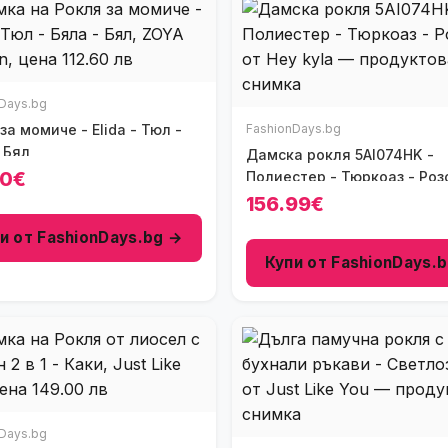
Days.bg
омиче - Elida - Тюл -
FashionDays.bg
 Бял
Дамска рокля 5AI074HK -
60€
Полиестер - Тюркоаз - Роз
156.99€
и от FashionDays.bg →
Купи от FashionDays.
Days.bg