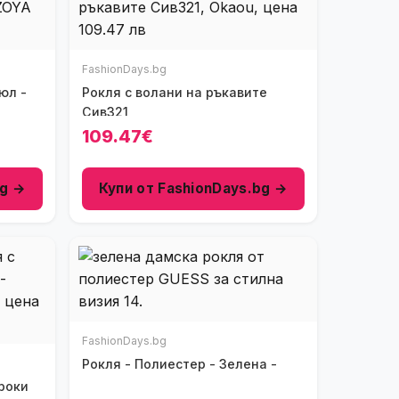
FashionDays.bg
Рокля с волани на ръкавите
Сив321
109.47€
bg →
Купи от FashionDays.bg →
FashionDays.bg
Рокля - Полиестер - Зелена -
роки