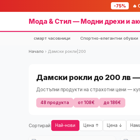
-75%
🔥 
Мода & Стил — Модни дрехи и ак
смарт часовници
Спортно-елегантни обувки
Начало
›
Дамски рокли|200
Дамски рокли до 200 лв —
Достъпни продукти на страхотни цени — куп
48 продукта
от 108€
до 186€
Сортирай:
Най-нови
Цена ↑
Цена ↓
Нам