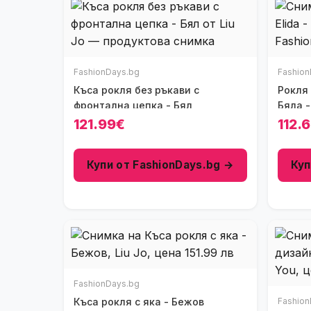
FashionDays.bg
Fashion
Къса рокля без ръкави с
Рокля за м
фронтална цепка - Бял
Бяла -
121.99€
112.
Купи от FashionDays.bg →
Куп
FashionDays.bg
Къса рокля с яка - Бежов
Fashion