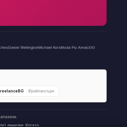
chino
Daniel Wellington
Michael Kors
Moda Piu Anna
UGG
FreelanceBG
· Фрийлансъри
апазени.
te) линкове. Когато