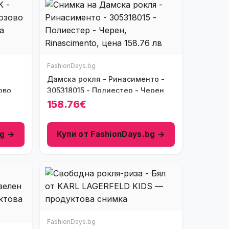
FashionDays.bg
Дамска рокля - Ринасименто -
ово
305318015 - Полиестер - Черен
158.76€
bg →
Купи от FashionDays.bg →
FashionDays.bg