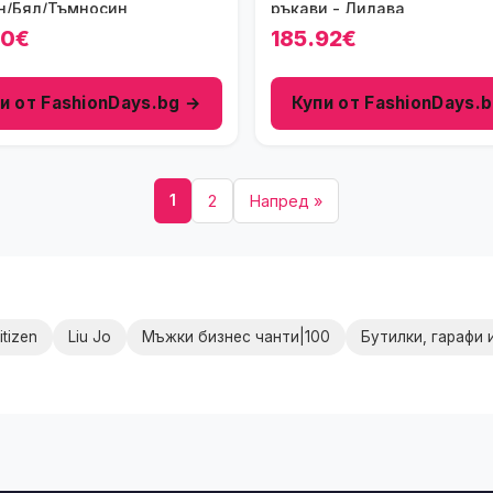
н/Бял/Тъмносин
ръкави - Лилава
00€
185.92€
и от FashionDays.bg →
Купи от FashionDays.
1
2
Напред »
itizen
Liu Jo
Мъжки бизнес чанти|100
Бутилки, гарафи 