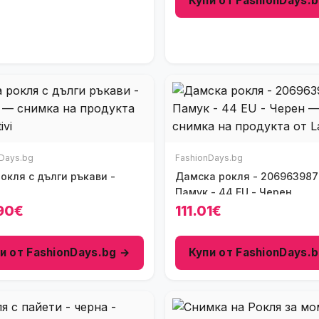
Купи от FashionDays.
Days.bg
FashionDays.bg
окля с дълги ръкави -
Дамска рокля - 206963987 -
Памук - 44 EU - Черен
90€
111.01€
и от FashionDays.bg →
Купи от FashionDays.