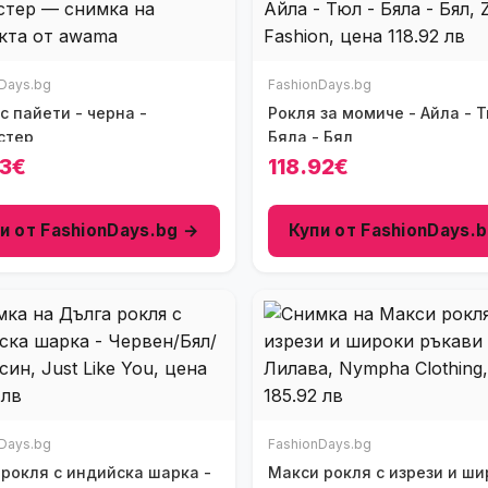
Days.bg
FashionDays.bg
Рокля за момиче - Айла - Тюл -
стер
Бяла - Бял
63€
118.92€
и от FashionDays.bg →
Купи от FashionDays.
Days.bg
FashionDays.bg
 рокля с индийска шарка -
Макси рокля с изрези и ши