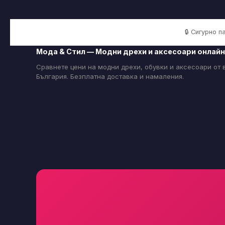
🔒 Сигурно 
Мода & Стил — Модни дрехи и аксесоари онлайн
Сравнете цени на модни дрехи, обувки и аксесоари от
България. Безплатна доставка и намаления.