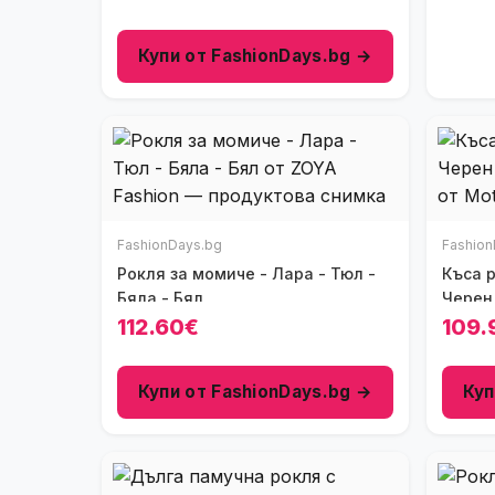
Купи от FashionDays.bg →
FashionDays.bg
Fashion
Рокля за момиче - Лара - Тюл -
Къса р
Бяла - Бял
Черен
112.60€
109.
Купи от FashionDays.bg →
Куп