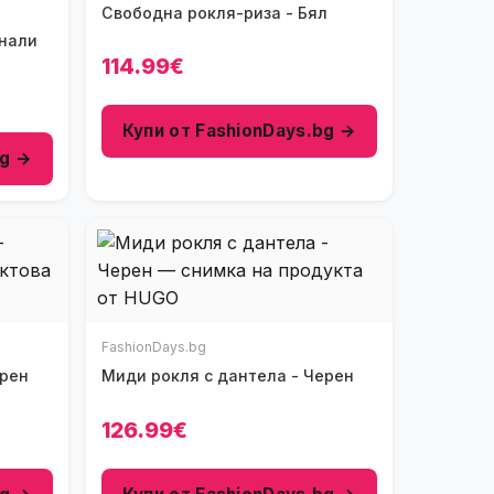
Свободна рокля-риза - Бял
хнали
114.99€
Купи от FashionDays.bg →
bg →
FashionDays.bg
ерен
Миди рокля с дантела - Черен
126.99€