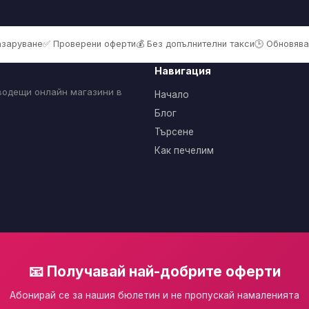
пазаруване
✅ Проверени оферти
💰 Без допълнителни такси
🕒 Обновява
Навигация
 водещи онлайн магазини в
Начало
Блог
Търсене
Как печелим
📧 Получавай най-добрите оферти
Абонирай се за нашия бюлетин и не пропускай намаленията