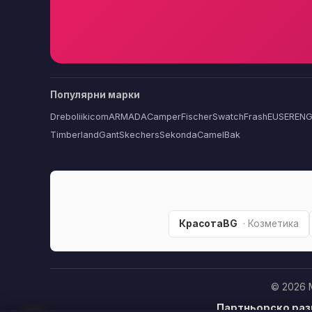
Популярни марки
Dreboliikicom
ARMADA
Camper
Fischer
Swatch
FrashEU
SERENG
Timberland
Gant
Skechers
Sekonda
CamelBak
КрасотаBG
· Козметика
© 2026 
Партньорско раз