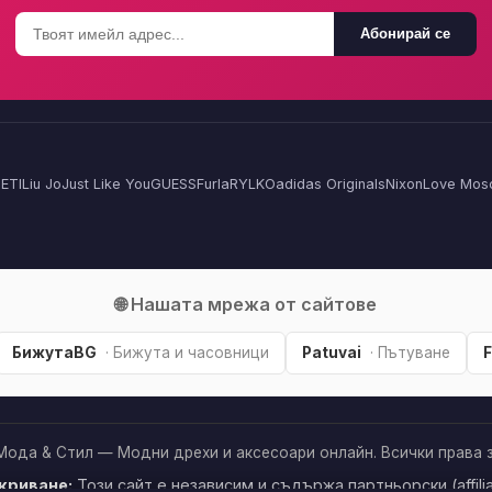
Абонирай се
ETI
Liu Jo
Just Like You
GUESS
Furla
RYLKO
adidas Originals
Nixon
Love Mos
🌐 Нашата мрежа от сайтове
БижутаBG
· Бижута и часовници
Patuvai
· Пътуване
Мода & Стил — Модни дрехи и аксесоари онлайн. Всички права з
криване:
Този сайт е независим и съдържа партньорски (affilia