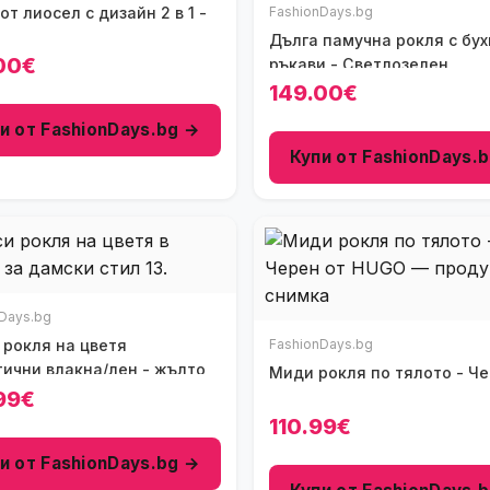
от лиосел с дизайн 2 в 1 -
FashionDays.bg
Дълга памучна рокля с бу
00€
ръкави - Светлозелен
149.00€
и от FashionDays.bg →
Купи от FashionDays.
Days.bg
 рокля на цветя
FashionDays.bg
тични влакна/лен - жълто
Миди рокля по тялото - Ч
99€
110.99€
и от FashionDays.bg →