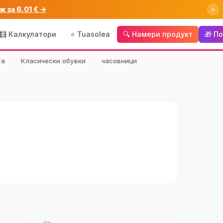
ж за 6.01 € →
×
🧮 Калкулатори
⭐ Tuasolea
🔍 Намери продукт
🎁 П
та
Класически обувки
часовници