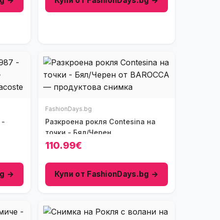
bg →
Купи от FashionDays.bg →
FashionDays.bg
Разкроена рокля Contesina на
точки - Бял/Черен
110.99€
bg →
Купи от FashionDays.bg →