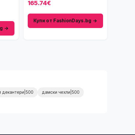
165.74€
Купи от FashionDays.bg →
bg →
и декантери|500
дамски чехли|500