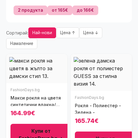
2 продукта
от 165€
до 166€
Сортирай:
Най-нови
Цена ↑
Цена ↓
Намаление
FashionDays.bg
Макси рокля на цветя
FashionDays.bg
синтетични влакна/
Рокля - Полиестер -
лен - жълто
164.99€
Зелена -
165.74€
Купи от