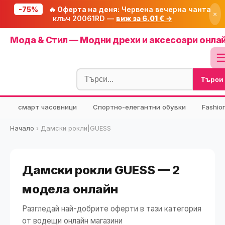
-75%
🔥 Оферта на деня:
Червена вечерна чанта
×
клъч 20061RD —
виж за 6.01 € →
Начало
Мода & Стил — Модни дрехи и аксесоари онла
🔥 Намаления
Блог
Търси
🧮 Калкулатори
⭐ Tuasolea
смарт часовници
Спортно-елегантни обувки
Fashio
🔍 Намери продукт
Начало
›
Дамски рокли|GUESS
🎁 Подарък
🎟️ Купони
Дамски рокли GUESS — 2
модела онлайн
Разгледай най-добрите оферти в тази категория
от водещи онлайн магазини