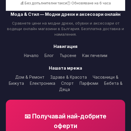
💰 Без допълнителни такси
🕒 Обновяване на 6 часа
Мода & Стил — Модни дрехи и аксесоари онлайн
Сравнете цени на модни дрехи, обувки и аксесоари от
водещи онлайн магазини в България. Безплатна доставка и
намаления.
Навигация
Начало
Блог
Търсене
Как печелим
Нашата мрежа
Дом & Ремонт
Здраве & Красота
Часовници &
Бижута
Електроника
Спорт
Парфюми
Бебета &
Деца
📧 Получавай най-добрите
оферти