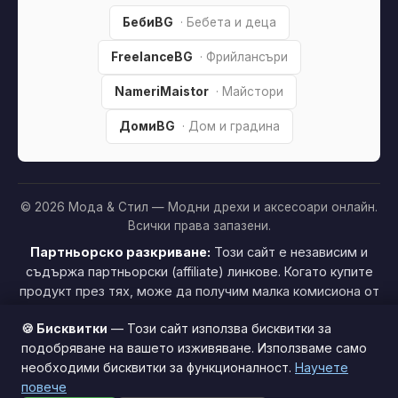
БебиBG
· Бебета и деца
FreelanceBG
· Фрийлансъри
NameriMaistor
· Майстори
ДомиBG
· Дом и градина
© 2026 Мода & Стил — Модни дрехи и аксесоари онлайн.
Всички права запазени.
Партньорско разкриване:
Този сайт е независим и
съдържа партньорски (affiliate) линкове. Когато купите
продукт през тях, може да получим малка комисиона от
магазина —
без
това да оскъпява покупката за вас. Това
🍪 Бисквитки
— Този сайт използва бисквитки за
ни помага да поддържаме сайта безплатен.
Как
подобряване на вашето изживяване. Използваме само
печелим »
необходими бисквитки за функционалност.
Научете
Този сайт използва бисквитки за по-добро потребителско
повече
изживяване.
Научи повече