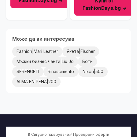
FashionDays.bg →
Купи от
FashionDays.bg →
Може да ви интересува
Fashion|Mari Leather
Якета|Fischer
Мъжки бизнес чанти|Liu Jo
Боти
SERENGETI
Rinascimento
Nixon|500
ALMA EN PENA|200
🔒 Сигурно пазаруване
✅ Проверени оферти