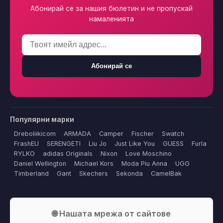
Абонирай се за нашия бюлетин и не пропускай
намаленията
Абонирай се
Популярни марки
Dreboliikicom
ARMADA
Camper
Fischer
Swatch
FrashEU
SERENGETI
Liu Jo
Just Like You
GUESS
Furla
RYLKO
adidas Originals
Nixon
Love Moschino
Daniel Wellington
Michael Kors
Moda Piu Anna
UGG
Timberland
Gant
Skechers
Sekonda
CamelBak
🌐 Нашата мрежа от сайтове