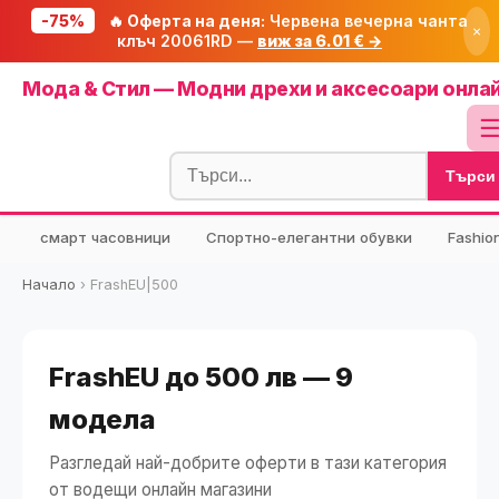
-75%
🔥 Оферта на деня:
Червена вечерна чанта
×
клъч 20061RD —
виж за 6.01 € →
Начало
Мода & Стил — Модни дрехи и аксесоари онла
🔥 Намаления
Блог
Търси
🧮 Калкулатори
⭐ Tuasolea
смарт часовници
Спортно-елегантни обувки
Fashio
🔍 Намери продукт
Начало
›
FrashEU|500
🎁 Подарък
🎟️ Купони
FrashEU до 500 лв — 9
модела
Разгледай най-добрите оферти в тази категория
от водещи онлайн магазини