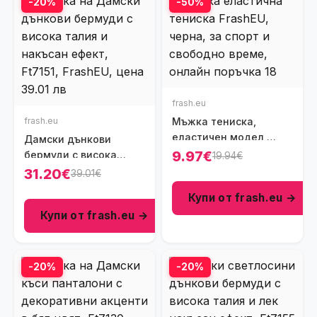
-20%
-50%
frash.eu
frash.eu
Мъжка тениска,
еластичен модел,
Дамски дънкови
Ft6001
9.97€
бермуди с висока
19.94€
талия и накъсан
31.20€
39.01€
ефект, Ft7151
Купи от frash.eu →
Купи от frash.eu →
-20%
-20%