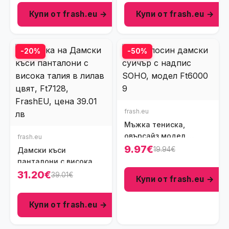
Купи от frash.eu →
Купи от frash.eu →
-20%
-50%
frash.eu
Мъжка тениска,
овърсайз модел,
frash.eu
щампа money, зелен
9.97€
19.94€
Дамски къси
цвят , Ft6000
панталони с висока
талия в лилав цвят,
31.20€
39.01€
Купи от frash.eu →
Ft7128
Купи от frash.eu →