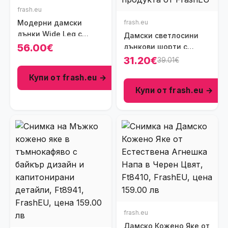
frash.eu
Модерни дамски
frash.eu
дънки Wide Leg с
Дамски светлосини
прегънат колан и
56.00€
дънкови шорти с
широки крачоли,
висока талия и
31.20€
39.01€
Ft8813
накъсани детайли,
Купи от frash.eu →
Ft7145
Купи от frash.eu →
frash.eu
Дамско Кожено Яке от