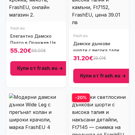
frash.eu
Елегантно Дамско
frash.eu
Палто в Оранжев Цвят
Дамски дънкови
– Класическа Кройка и
55.20€
шорти с висока талия
69.00€
Мекота, Ft7316-6
и камъни, Ft7152
31.20€
39.01€
Купи от frash.eu →
Купи от frash.eu →
-20%