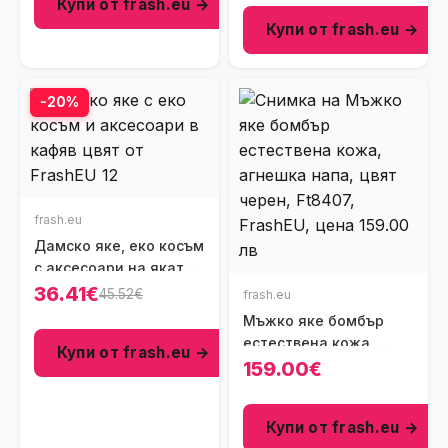
Купи от frash.eu →
черен Ft8408
Купи от frash.eu →
-20%
frash.eu
Дамско яке, еко косъм
с аксесоари на яката
и оребрени ръкави,
36.41€
45.52€
frash.eu
цвят кафяв, Ft8648
Мъжко яке бомбър
естествена кожа,
Купи от frash.eu →
агнешка напа, цвят
159.00€
черен, Ft8407
Купи от frash.eu →