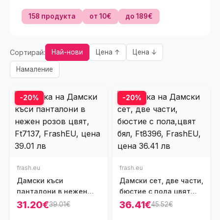
158 продукта
от 10€
до 189€
Сортирай:
Най-нови
Цена ↑
Цена ↓
Намаление
-20%
-20%
frash.eu
frash.eu
Дамски къси
Дамски сет, две части,
панталони в нежен
бюстие с пола,цвят
розов цвят, Ft7137
бял, Ft8396
31.20€
36.41€
39.01€
45.52€