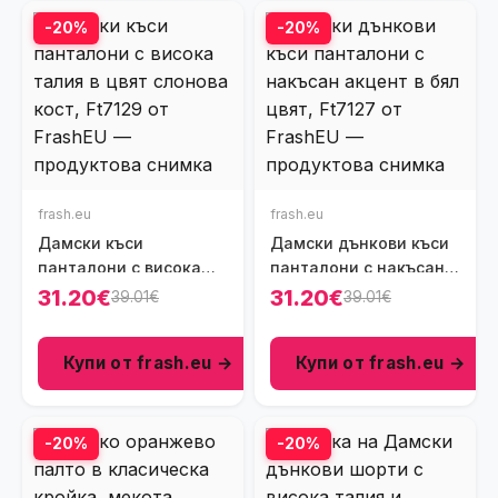
-20%
-20%
frash.eu
frash.eu
Дамски къси
Дамски дънкови къси
панталони с висока
панталони с накъсан
талия в цвят слонова
акцент в бял цвят,
31.20€
31.20€
39.01€
39.01€
кост, Ft7129
Ft7127
Купи от frash.eu →
Купи от frash.eu →
-20%
-20%