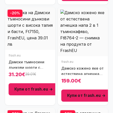
-20%
frash.eu
Дамски тъмносини
frash.eu
дънкови шорти с
Дамско кожено яке от
висока талия и басти,
31.20€
естествена агнешка
39.01€
Ft7150
напа 2 в 1
159.00€
тъмнокафяво, Ft8764-
Купи от frash.eu →
2
Купи от frash.eu →