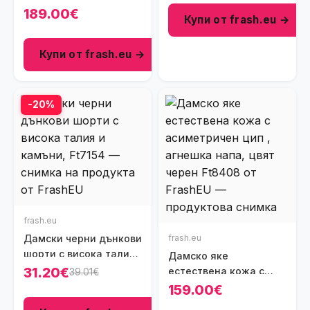
капитонирани
189.00€
Купи от frash.eu →
детайли, Ft9031
Купи от frash.eu →
-20%
frash.eu
Дамски черни дънкови
frash.eu
шорти с висока талия
Дамско яке
и камъни, Ft7154
31.20€
естествена кожа с
39.01€
асиметричен цип ,
159.00€
агнешка напа, цвят