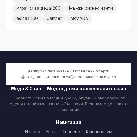
Играчки за деца|200
Мъжки бизнес чанти
adidas|100
Camper
ARMADA
🔒 Сигурно пазаруване
✅ Проверени оферти
💰 Без допълнителни такси
🕒 Обновяване на 6 часа
Мода & Стил — Модни дрехи и аксесоари онлайн
Сравнете цени на модни дрехи, обувки и аксесоари от
водещи онлайн магазини в България. Безплатна доставка и
намаления.
Навигация
Начало
Блог
Търсене
Как печелим