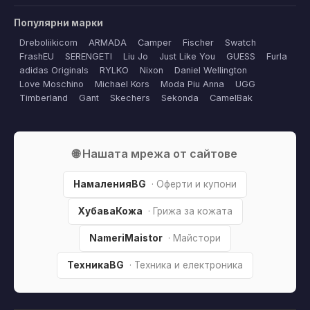
Популярни марки
Dreboliikicom
ARMADA
Camper
Fischer
Swatch
FrashEU
SERENGETI
Liu Jo
Just Like You
GUESS
Furla
adidas Originals
RYLKO
Nixon
Daniel Wellington
Love Moschino
Michael Kors
Moda Piu Anna
UGG
Timberland
Gant
Skechers
Sekonda
CamelBak
🌐 Нашата мрежа от сайтове
НамаленияBG
· Оферти и купони
ХубаваКожа
· Грижа за кожата
NameriMaistor
· Майстори
ТехникаBG
· Техника и електроника