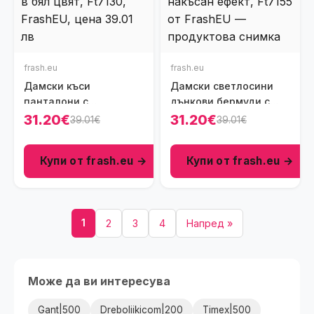
frash.eu
frash.eu
Дамски къси
Дамски светлосини
панталони с
дънкови бермуди с
декоративни акценти
висока талия и лек
31.20€
31.20€
39.01€
39.01€
в бял цвят, Ft7130
накъсан ефект, Ft7155
Купи от frash.eu →
Купи от frash.eu →
1
2
3
4
Напред »
Може да ви интересува
Gant|500
Dreboliikicom|200
Timex|500