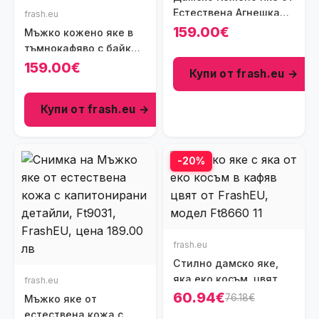
Естествена Агнешка
frash.eu
Напа в Черен Цвят,
159.00€
Мъжко кожено яке в
Ft8410
тъмнокафяво с байкър
дизайн и
159.00€
Купи от frash.eu →
капитонирани
детайли, Ft8941
Купи от frash.eu →
-20%
frash.eu
Стилно дамско яке,
яка еко косъм, цвят
frash.eu
кафяв, Ft8660
60.94€
76.18€
Мъжко яке от
естествена кожа с