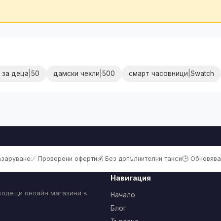
 за деца|50
дамски чехли|500
смарт часовници|Swatch
пазаруване
✅ Проверени оферти
💰 Без допълнителни такси
🕒 Обновява
Навигация
 водещи онлайн магазини в
Начало
Блог