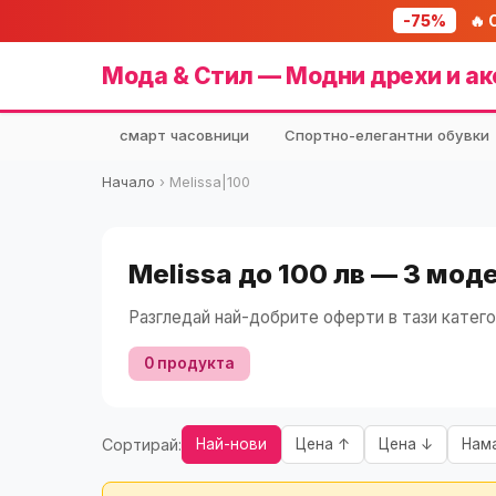
-75%
🔥 
Мода & Стил — Модни дрехи и ак
смарт часовници
Спортно-елегантни обувки
Начало
›
Melissa|100
Melissa до 100 лв — 3 мод
Разгледай най-добрите оферти в тази катего
0 продукта
Сортирай:
Най-нови
Цена ↑
Цена ↓
Нам