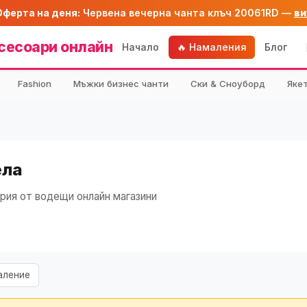
Оферта на деня:
Червена вечерна чанта клъч 20061RD —
ви
сесоари онлайн
Начало
🔥 Намаления
Блог
Fashion
Мъжки бизнес чанти
Ски & Сноуборд
Яке
ела
рия от водещи онлайн магазини
аление