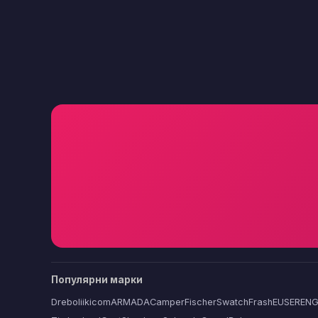
Популярни марки
Dreboliikicom
ARMADA
Camper
Fischer
Swatch
FrashEU
SERENG