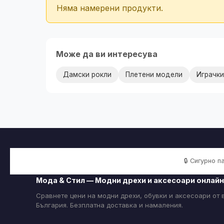
Няма намерени продукти.
Може да ви интересува
Дамски рокли
Плетени модели
Играчки
🔒 Сигурно 
Мода & Стил — Модни дрехи и аксесоари онлайн
Сравнете цени на модни дрехи, обувки и аксесоари от
България. Безплатна доставка и намаления.