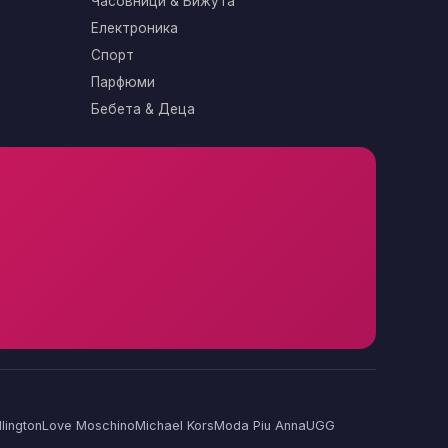
Часовници & Бижута
Електроника
Спорт
Парфюми
Бебета & Деца
lington
Love Moschino
Michael Kors
Moda Piu Anna
UGG