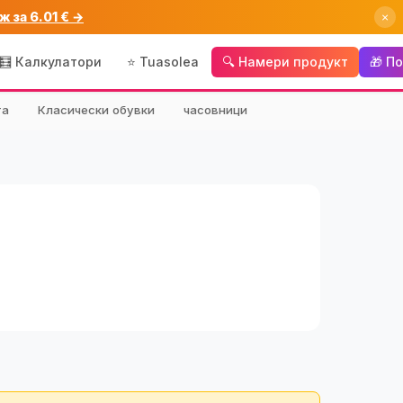
ж за 6.01 € →
×
🧮 Калкулатори
⭐ Tuasolea
🔍 Намери продукт
🎁 П
та
Класически обувки
часовници