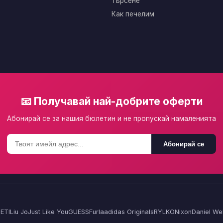
Търсене
Как печелим
📧 Получавай най-добрите оферти
Абонирай се за нашия бюлетин и не пропускай намаленията
Абонирай се
ETI
Liu Jo
Just Like You
GUESS
Furla
adidas Originals
RYLKO
Nixon
Daniel Wel