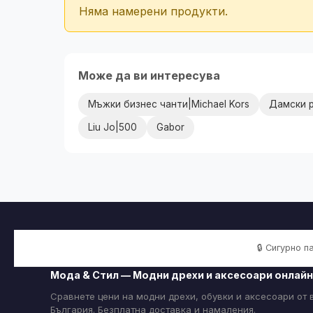
Няма намерени продукти.
Може да ви интересува
Мъжки бизнес чанти|Michael Kors
Дамски 
Liu Jo|500
Gabor
🔒 Сигурно 
Мода & Стил — Модни дрехи и аксесоари онлайн
Сравнете цени на модни дрехи, обувки и аксесоари от
България. Безплатна доставка и намаления.