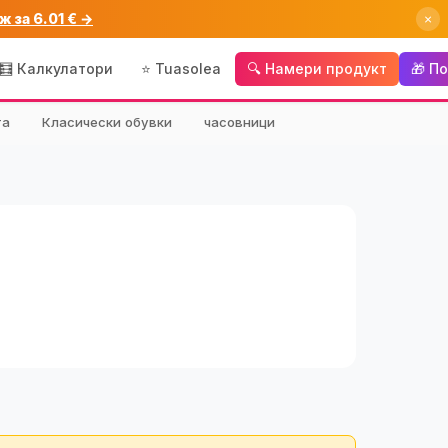
ж за 6.01 € →
×
🧮 Калкулатори
⭐ Tuasolea
🔍 Намери продукт
🎁 П
та
Класически обувки
часовници