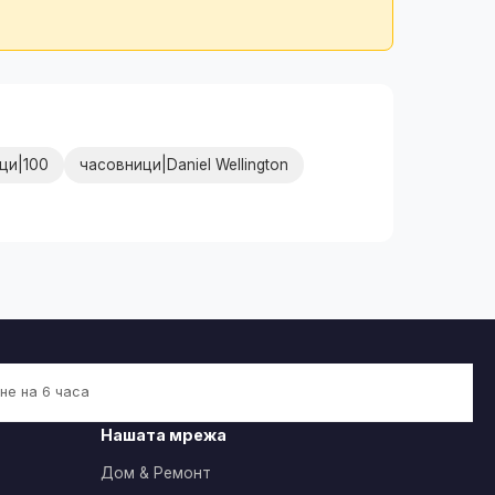
ци|100
часовници|Daniel Wellington
не на 6 часа
Нашата мрежа
Дом & Ремонт