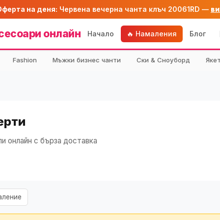
Оферта на деня:
Червена вечерна чанта клъч 20061RD —
ви
сесоари онлайн
Начало
🔥 Намаления
Блог
Fashion
Мъжки бизнес чанти
Ски & Сноуборд
Яке
ерти
и онлайн с бърза доставка
аление