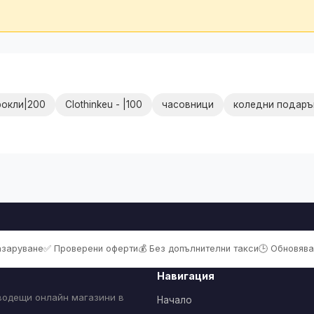
рокли|200
Clothinkeu - |100
часовници
коледни подаръ
пазаруване
✅ Проверени оферти
💰 Без допълнителни такси
🕒 Обновява
Навигация
 водещи онлайн магазини в
Начало