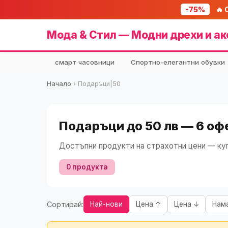
-75%
🔥 
Мода & Стил — Модни дрехи и ак
смарт часовници
Спортно-елегантни обувки
Начало
›
Подаръци|50
Подаръци до 50 лв — 6 оф
Достъпни продукти на страхотни цени — куп
0 продукта
Сортирай:
Най-нови
Цена ↑
Цена ↓
Нам