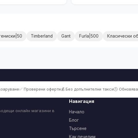
тениски|50
Timberland
Gant
Furla|500
Класически о
пазаруване
✅ Проверени оферти
💰 Без допълнителни такси
🕒 Обновява
Навигация
 водещи онлайн магазини в
Начало
Блог
Търсене
Как печелим