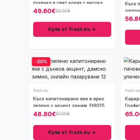
пухенка в цвят коняк с висока
Късо п
яка, 6011
49.60€
шерпа 
62.00€
56.8
Купи от frash.eu →
-20%
frash.eu
frash.eu
Късо капитонирано яке в ярко
Карир
зелено с акцент деним, Ft6025
Графит
Ft8758
48.80€
65.0
61.00€
Купи от frash.eu →