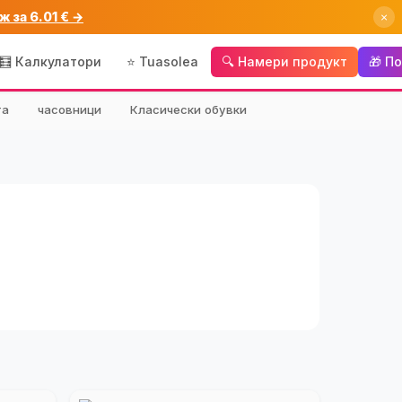
ж за 6.01 € →
×
🧮 Калкулатори
⭐ Tuasolea
🔍 Намери продукт
🎁 П
та
часовници
Класически обувки