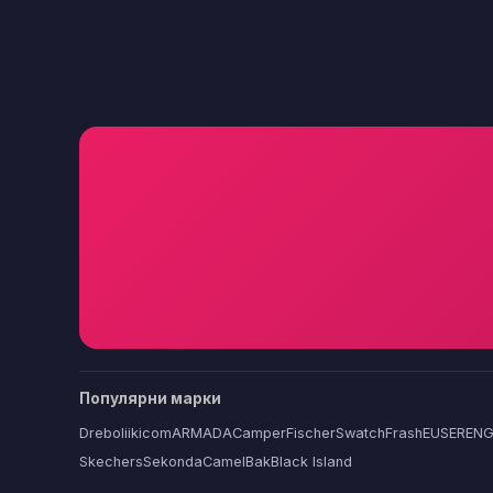
Популярни марки
Dreboliikicom
ARMADA
Camper
Fischer
Swatch
FrashEU
SERENG
Skechers
Sekonda
CamelBak
Black Island