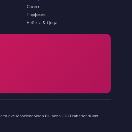
Спорт
Парфюми
Бебета & Деца
Kors
Love Moschino
Moda Piu Anna
UGG
Timberland
Gant