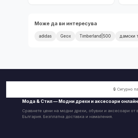
Може да ви интересува
adidas
Geox
Timberland|500
дамски 
🔒 Сигурно 
Мода & Стил — Модни дрехи и аксесоари онлайн
Сравнете цени на модни дрехи, обувки и аксесоари от
България. Безплатна доставка и намаления.