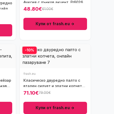
фуксия с дънков акцент, Ft6026
уредно
48.80€
тайли,
61.00€
Купи от frash.eu →
-10%
frash.eu
лейзар
Класическо двуредно палто с
ъкави,
втален силует и златни копчета,
Ft7318
71.10€
79.00€
Купи от frash.eu →