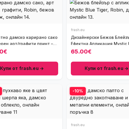
frash.eu
нтно дамско карирано сако
Дизайнерски Бежов Блейзъ
рен арт/графити принт –
Ефектна Апликация Mystic 
 меланж, Ft8753
Tiger, Ft8756
00€
65.00€
Купи от frash.eu →
Купи от frash.eu →
-10%
frash.eu