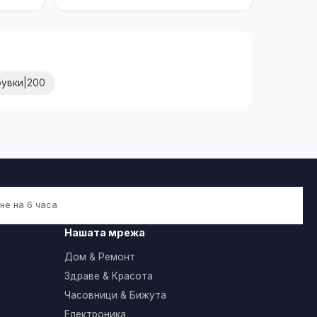
бувки|200
не на 6 часа
Нашата мрежа
Дом & Ремонт
Здраве & Красота
Часовници & Бижута
Електроника