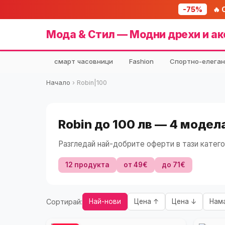
-75%
🔥 
Мода & Стил — Модни дрехи и ак
смарт часовници
Fashion
Спортно-елеган
Начало
›
Robin|100
Robin до 100 лв — 4 модел
Разгледай най-добрите оферти в тази катего
12 продукта
от 49€
до 71€
Сортирай:
Най-нови
Цена ↑
Цена ↓
Нам