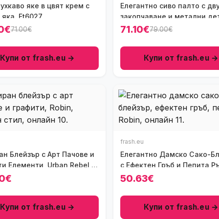
ухкаво яке в цвят крем с
Елегантно сиво палто с дв
яка, Ft6027
закопчаване и метални де
Ft7317
0€
71.10€
71.00€
79.00€
Купи от frash.eu →
Купи от frash.eu →
frash.eu
ан Блейзър с Арт Пачове и
Елегантно Дамско Сако-Б
и Елементи, Urban Rebel,
с Ефектен Гръб и Пепита Р
Ft8752
0€
50.63€
Купи от frash.eu →
Купи от frash.eu →