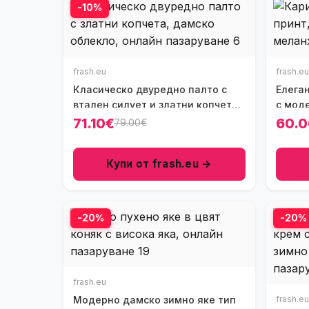
-10%
frash.eu
frash.eu
Класическо двуредно палто с
Елега
втален силует и златни копчета,
с моде
Ft7318-1
Бежов
71.10€
60.
79.00€
Купи от frash.eu →
-20%
-20%
frash.eu
Модерно дамско зимно яке тип
frash.eu