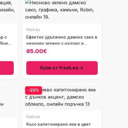
frash.eu
р с
Ефектно удължено дамско сако в
Blue
неоново зелено с надпис и
графика от камъни на гърба,
65.00€
Ft8754
Купи от frash.eu →
-20%
frash.eu
Късо капитонирано яке в цвят