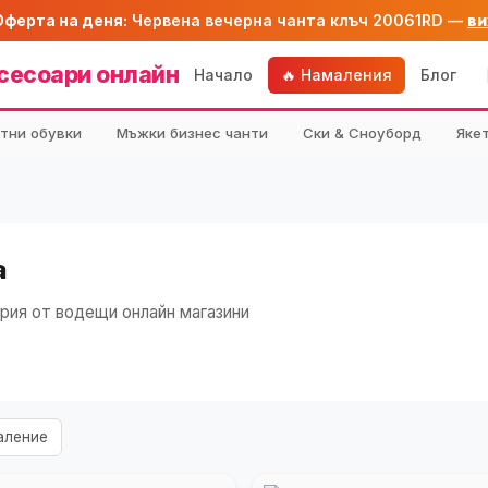
Оферта на деня:
Червена вечерна чанта клъч 20061RD —
ви
сесоари онлайн
Начало
🔥 Намаления
Блог
тни обувки
Мъжки бизнес чанти
Ски & Сноуборд
Яке
а
рия от водещи онлайн магазини
аление