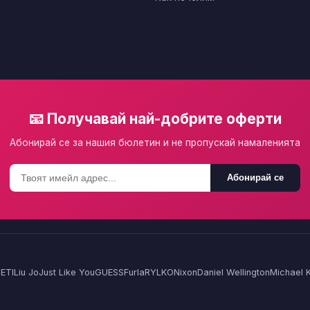
📧 Получавай най-добрите оферти
Абонирай се за нашия бюлетин и не пропускай намаленията
Абонирай се
ETI
Liu Jo
Just Like You
GUESS
Furla
RYLKO
Nixon
Daniel Wellington
Michael 