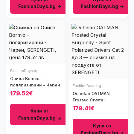
FashionDays.bg →
FashionDays.bg →
FashionDays.bg
Очила Bormio -
поляризирани - Черен
FashionDays.bg
179.52€
Ochelari OATMAN
Frosted Crystal
Burgundy - Spirit
179.41€
Купи от
Polarized Drivers Cat 2
FashionDays.bg →
до 3
Купи от
FashionDays.bg →