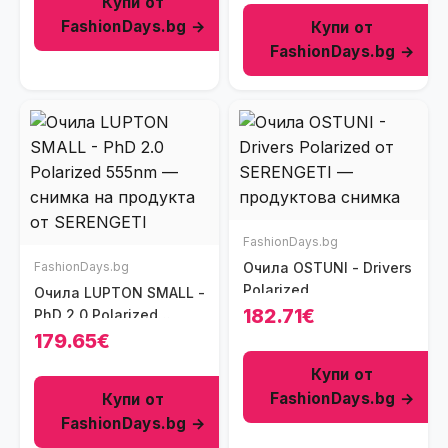
Купи от
FashionDays.bg →
Купи от
FashionDays.bg →
FashionDays.bg
FashionDays.bg
Очила OSTUNI - Drivers
Polarized
Очила LUPTON SMALL -
182.71€
PhD 2.0 Polarized
555nm
179.65€
Купи от
FashionDays.bg →
Купи от
FashionDays.bg →