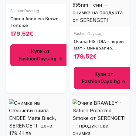
FashionDays.bg
Очила Annalisa Brown
Tortoise
179.52€
FashionDays.bg
Очила PISTOIA - черен
мат - минерално
Купи от
поляризирано - 555nm
179.52€
FashionDays.bg →
- син
Купи от
FashionDays.bg →