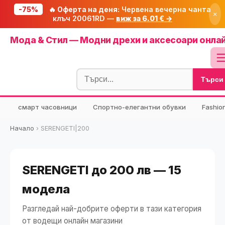
-75%
🔥 Оферта на деня:
Червена вечерна чанта
×
клъч 20061RD —
виж за 6.01 € →
Начало
Мода & Стил — Модни дрехи и аксесоари онла
🔥 Намаления
Блог
Търси
🧮 Калкулатори
⭐ Tuasolea
смарт часовници
Спортно-елегантни обувки
Fashio
🔍 Намери продукт
Начало
›
SERENGETI|200
🎁 Подарък
🎟️ Купони
SERENGETI до 200 лв — 15
модела
Разгледай най-добрите оферти в тази категория
от водещи онлайн магазини