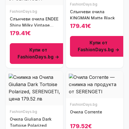
FashionDays.bg
FashionDays.bg
Слънчеви очила
KINGMAN Matte Black
Слънчеви очила ENDEE
179.41€
Shiny Milky Vintage
Tortoise
179.41€
Купи от
FashionDays.bg →
Купи от
FashionDays.bg →
FashionDays.bg
FashionDays.bg
Очила Corrente
Очила Giuliana Dark
179.52€
Tortoise Polarized