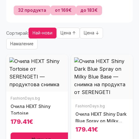
32 продукта
от 169€
до 183€
Сортирай:
Най-нови
Цена ↑
Цена ↓
Намаление
FashionDays.bg
Очила HEXT Shiny
FashionDays.bg
Tortoise
Очила HEXT Shiny Dark
179.41€
Blue Spray on Milky
Blue Base
179.41€