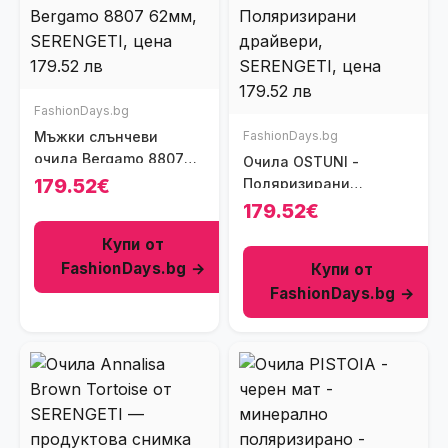
FashionDays.bg
Мъжки слънчеви
FashionDays.bg
очила Bergamo 8807
Очила OSTUNI -
62мм
179.52€
Поляризирани
драйвери
179.52€
Купи от
FashionDays.bg →
Купи от
FashionDays.bg →