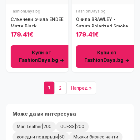
FashionDays.bg
FashionDays.bg
Слънчеви очила ENDEE
Очила BRAWLEY -
Matte Black
Saturn Polarized Smoke
179.41€
179.41€
Купи от
Купи от
FashionDays.bg →
FashionDays.bg →
1
2
Напред »
Може да ви интересува
Mari Leather|200
GUESS|200
коледни подаръци|50
Мъжки бизнес чанти