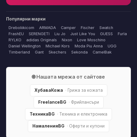
Популярни марки
Dreboliikicom
ARMADA
Camper
Fischer
Swatch
FrashEU
SERENGETI
Liu Jo
Just Like You
GUESS
Furla
RYLKO
adidas Originals
Nixon
Love Moschino
Daniel Wellington
Michael Kors
Moda Piu Anna
UGG
Timberland
Gant
Skechers
Sekonda
CamelBak
🌐 Нашата мрежа от сайтове
ХубаваКожа
· Грижа за кожата
FreelanceBG
· Фрийлансъри
ТехникаBG
· Техника и електроника
НамаленияBG
· Оферти и купони