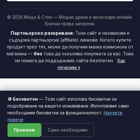
© 2026 Мода & Стил — Модни дрехи и аксесоари онлайн.
Всички права запазени.
Партньорско разкриване:
Този сайт е независим и
съдържа партньорски (affiliate) линкове. Когато купите
продукт през тях, може да получим малка комисиона от
магазина —
без
това да оскъпява покупката за вас. Това
ни помага да поддържаме сайта безплатен.
Как
печелим »
🍪 Бисквитки
— Този сайт използва бисквитки за
подобряване на вашето изживяване. Използваме само
необходими бисквитки за функционалност.
Научете
Този сайт използва бисквитки за по-добро потребителско
повече
изживяване.
Научи повече
Приемам
Само необходими
Приемам