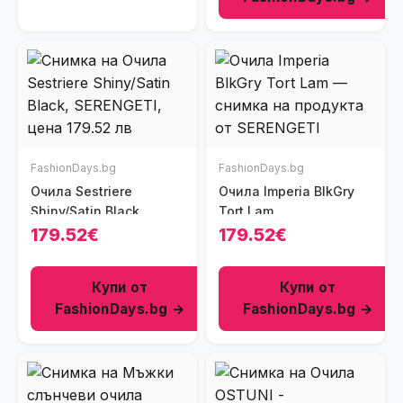
FashionDays.bg
FashionDays.bg
Очила Sestriere
Очила Imperia BlkGry
Shiny/Satin Black
Tort Lam
179.52€
179.52€
Купи от
Купи от
FashionDays.bg →
FashionDays.bg →