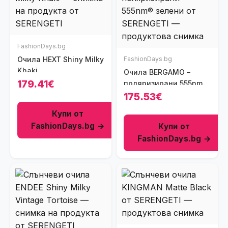
FashionDays.bg
Очила HEXT Shiny Milky
FashionDays.bg
Khaki
Очила BERGAMO –
179.41€
поляризирани 555nm®
зелени
175.53€
Купи от
FashionDays.bg →
Купи от
FashionDays.bg →