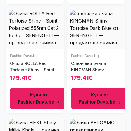
FashionDays.bg
FashionDays.bg
Очила ROLLA Red
Слънчеви очила
Tortoise Shiny - Spirit
KINGMAN Shiny
Polarized 555nm Cat 2
Tortoise Dark Blue
179.41€
179.41€
to 3
Купи от
Купи от
FashionDays.bg →
FashionDays.bg →