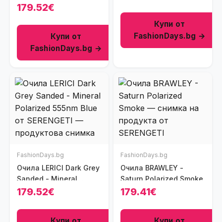
179.52€
Купи от
FashionDays.bg →
Купи от
FashionDays.bg →
FashionDays.bg
FashionDays.bg
Очила LERICI Dark Grey
Очила BRAWLEY -
Sanded - Mineral
Saturn Polarized Smoke
Polarized 555nm Blue
179.52€
179.41€
Купи от
Купи от