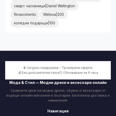
смарт часовници|Daniel Wellington
Rinascimento
Melissa|200
коледни подаръци|100
🔒 Сигурно пазаруване
✅ Проверени оферти
💰 Без допълнителни такси
🕒 Обновяване на 6 часа
Мода & Стил — Модни дрехи и аксесоари онлайн
Сравнете цени на модни дрехи, обувки и аксесоари от
водещи онлайн магазини в България. Безплатна доставка и
намаления.
Навигация