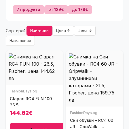
7 продукта
от 129€
до 178€
Сортирай:
Най-нови
Цена ↑
Цена ↓
Намаление
FashionDays.bg
Clapari RC4 FUN 100 -
26.5
144.62€
FashionDays.bg
Ски обувки - RC4 60
JR - GripWalk -