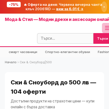
-75%
🔥 Оферта на деня:
Червена вечерна чанта
×
клъч 20061RD —
виж за 6.01 € →
Начало
Мода & Стил — Модни дрехи и аксесоари онла
🔥 Намаления
Блог
Търси
🧮 Калкулатори
⭐ Tuasolea
смарт часовници
Спортно-елегантни обувки
Fashio
🔍 Намери продукт
Начало
›
Ски & Сноуборд|500
🎁 Подарък
🎟️ Купони
Ски & Сноуборд до 500 лв —
104 оферти
Достъпни продукти на страхотни цени — купи
онлайн с бърза доставка