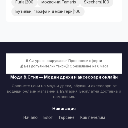
Furla|200
мокасини|Tamaris
Skechers|100
Бутилки, гарафи и декантери|100
🔒 Сигурно пазаруване
✅ Проверени оферти
💰 Без допълнителни такси
🕒 Обновяване на 6 часа
Мода & Стил — Модни дрехи и аксесоари онлайн
Сравнете цени на модни дрехи, обувки и аксесоари от
водещи онлайн магазини в България. Безплатна доставка и
намаления.
Навигация
Начало
Блог
Търсене
Как печелим