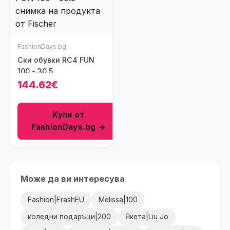
FashionDays.bg
Ски обувки RC4 FUN
100 - 30.5
144.62€
Купи от
FashionDays.bg →
Може да ви интересува
Fashion|FrashEU
Melissa|100
коледни подаръци|200
Якета|Liu Jo