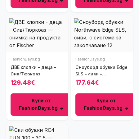
FashionDays.bg →
FashionDays.bg →
FashionDays.bg
FashionDays.bg
ДВЕ хлопки - деца -
Сноуборд обувки Edge
Сив/Тюркоаз
SLS - сиви -
синтетичен материал
129.48€
177.64€
- система за
закопчаване SLS -
Купи от
Купи от
размер
FashionDays.bg →
FashionDays.bg →