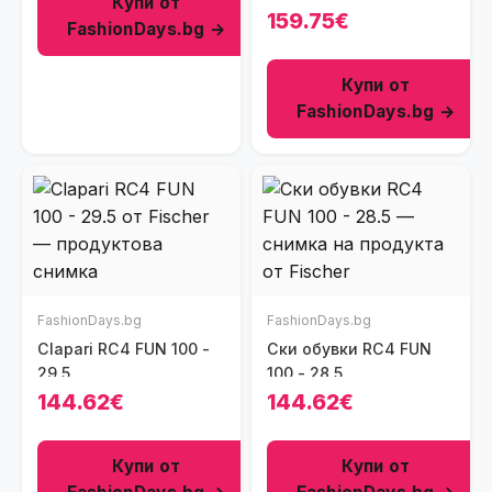
Купи от
алуминиеви катарами
159.75€
FashionDays.bg →
- 21.5
Купи от
FashionDays.bg →
FashionDays.bg
FashionDays.bg
Clapari RC4 FUN 100 -
Ски обувки RC4 FUN
29.5
100 - 28.5
144.62€
144.62€
Купи от
Купи от