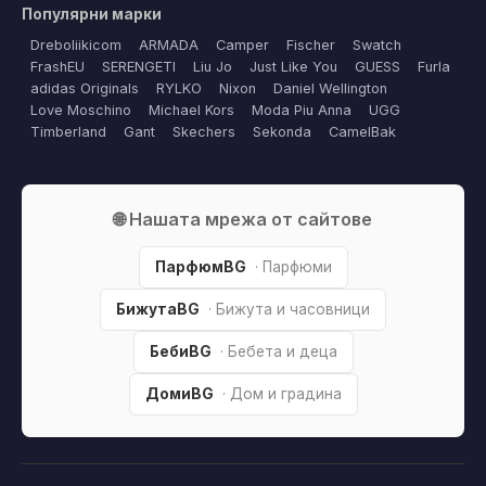
Популярни марки
Dreboliikicom
ARMADA
Camper
Fischer
Swatch
FrashEU
SERENGETI
Liu Jo
Just Like You
GUESS
Furla
adidas Originals
RYLKO
Nixon
Daniel Wellington
Love Moschino
Michael Kors
Moda Piu Anna
UGG
Timberland
Gant
Skechers
Sekonda
CamelBak
🌐 Нашата мрежа от сайтове
ПарфюмBG
· Парфюми
БижутаBG
· Бижута и часовници
БебиBG
· Бебета и деца
ДомиBG
· Дом и градина