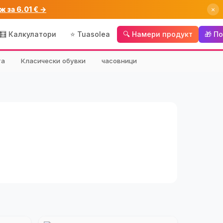
ж за 6.01 € →
×
🧮 Калкулатори
⭐ Tuasolea
🔍 Намери продукт
🎁 П
та
Класически обувки
часовници