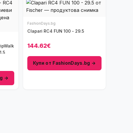
FashionDays.bg
Clapari RC4 FUN 100 - 29.5
144.62€
1.5
Купи от FashionDays.bg →
bg →