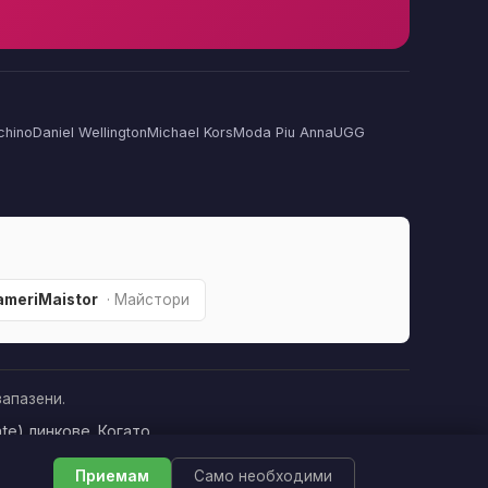
chino
Daniel Wellington
Michael Kors
Moda Piu Anna
UGG
ameriMaistor
· Майстори
апазени.
te) линкове. Когато
това да оскъпява
Приемам
Само необходими
печелим »
Приемам