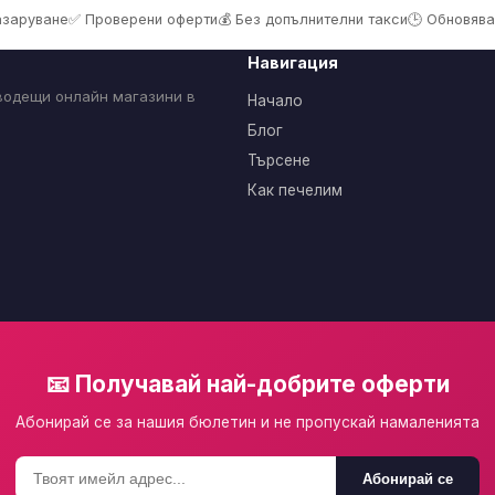
пазаруване
✅ Проверени оферти
💰 Без допълнителни такси
🕒 Обновява
Навигация
 водещи онлайн магазини в
Начало
Блог
Търсене
Как печелим
📧 Получавай най-добрите оферти
Абонирай се за нашия бюлетин и не пропускай намаленията
Абонирай се