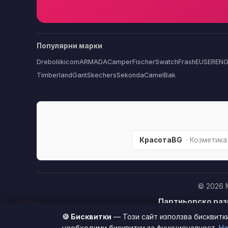
Популярни марки
Dreboliikicom
ARMADA
Camper
Fischer
Swatch
FrashEU
SERENG
Timberland
Gant
Skechers
Sekonda
CamelBak
КрасотаBG
· Козметика
© 2026 
Партньорско раз
🏆
купите продукт п
🍪 Бисквитки
— Този сайт използва бисквитк
покупкат
Този сайт използва бисквитки за по-добро потребителско 
необходими бисквитки за функционалност.
На