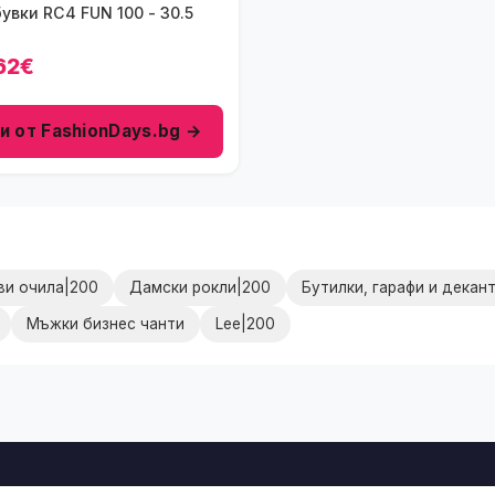
Ски обувки RC4 FUN 100 - 30.5
62€
и от FashionDays.bg →
ви очила|200
Дамски рокли|200
Бутилки, гарафи и декан
Мъжки бизнес чанти
Lee|200