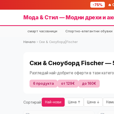
-75%
🔥 
Мода & Стил — Модни дрехи и ак
смарт часовници
Спортно-елегантни обувки
Начало
›
Ски & Сноуборд|Fischer
Ски & Сноуборд Fischer —
Разгледай най-добрите оферти в тази катего
6 продукта
от 129€
до 160€
Сортирай:
Най-нови
Цена ↑
Цена ↓
Нам