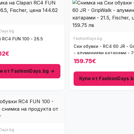
Days.bg
Clapari RC4 FUN 100 - 26.5
FashionDays.bg
Ски обувки - RC4 60 JR - GripWalk
62€
- алуминиеви катарами - 2
159.75€
и от FashionDays.bg →
Купи от FashionDays.
Days.bg