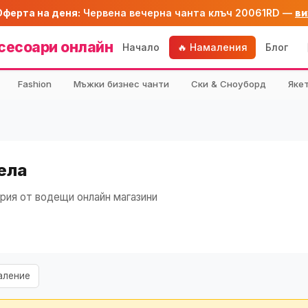
Оферта на деня:
Червена вечерна чанта клъч 20061RD —
ви
сесоари онлайн
Начало
🔥 Намаления
Блог
Fashion
Мъжки бизнес чанти
Ски & Сноуборд
Яке
дела
рия от водещи онлайн магазини
аление