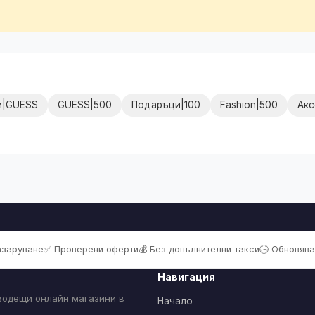
и|GUESS
GUESS|500
Подаръци|100
Fashion|500
Акс
пазаруване
✅ Проверени оферти
💰 Без допълнителни такси
🕒 Обновява
Навигация
 водещи онлайн магазини в
Начало