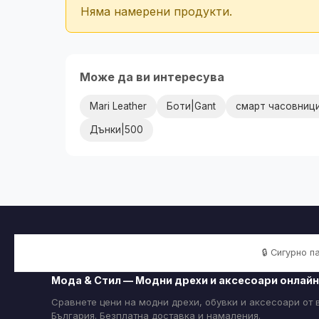
Няма намерени продукти.
Може да ви интересува
Mari Leather
Боти|Gant
смарт часовниц
Дънки|500
🔒 Сигурно 
Мода & Стил — Модни дрехи и аксесоари онлайн
Сравнете цени на модни дрехи, обувки и аксесоари от
България. Безплатна доставка и намаления.