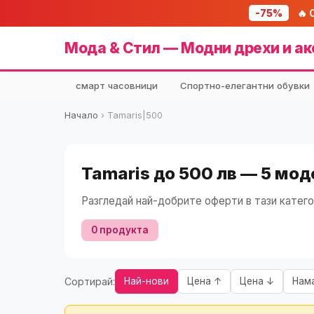
-75%
🔥 
Мода & Стил — Модни дрехи и ак
смарт часовници
Спортно-елегантни обувки
Начало
›
Tamaris|500
Tamaris до 500 лв — 5 мо
Разгледай най-добрите оферти в тази катего
0 продукта
Сортирай:
Най-нови
Цена ↑
Цена ↓
Нам