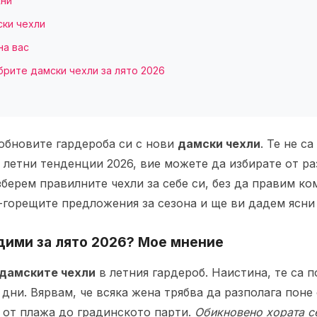
жни
ски чехли
на вас
брите дамски чехли за лято 2026
обновите гардероба си с нови
дамски чехли
. Те не с
а летни тенденции 2026, вие можете да избирате от р
зберем правилните чехли за себе си, без да правим к
горещите предложения за сезона и ще ви дадем ясни 
дими за лято 2026? Мое мнение
дамските чехли
в летния гардероб. Наистина, те са п
ни. Вярвам, че всяка жена трябва да разполага поне 
, от плажа до градинското парти.
Обикновено хората се