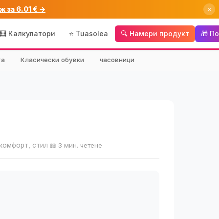
ж за 6.01 € →
×
🧮 Калкулатори
⭐ Tuasolea
🔍 Намери продукт
🎁 П
та
Класически обувки
часовници
 комфорт, стил
📖 3 мин. четене