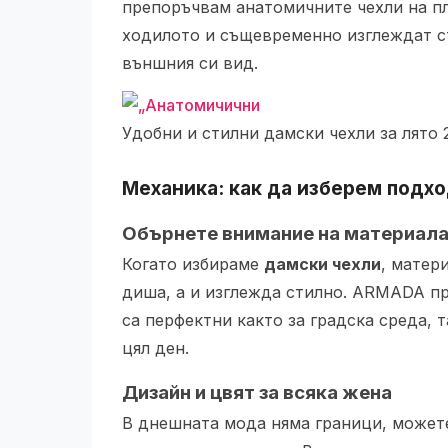
препоръчвам анатомичните чехли на п
ходилото и същевременно изглеждат ст
външния си вид.
Удобни и стилни дамски чехли за лято 
Механика: как да изберем подх
Обърнете внимание на материал
Когато избираме
дамски чехли
, матер
диша, а и изглежда стилно. ARMADA п
са перфектни както за градска среда, 
цял ден.
Дизайн и цвят за всяка жена
В днешната мода няма граници, можете