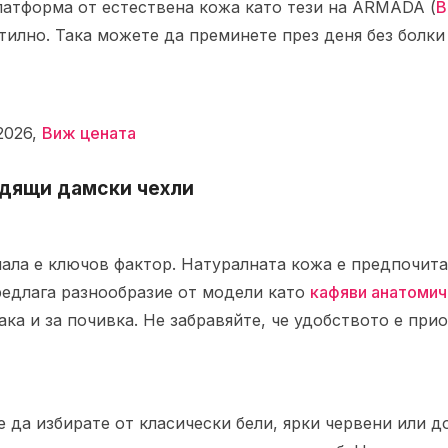
латформа от естествена кожа като тези на ARMADA (
В
илно. Така можете да преминете през деня без болки
2026,
Виж цената
одящи дамски чехли
а
иала е ключов фактор. Натуралната кожа е предпочита
редлага разнообразие от модели като
кафяви анатомич
така и за почивка. Не забравяйте, че удобството е при
 да избирате от класически бели, ярки червени или 