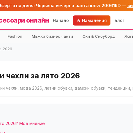
Оферта на деня:
Червена вечерна чанта клъч 20061RD —
ви
сесоари онлайн
Начало
🔥 Намаления
Блог
Fashion
Мъжки бизнес чанти
Ски & Сноуборд
Яке
о 2026
 чехли за лято 2026
ки чехли, мода 2026, летни обувки, дамски обувки, тенденции,
ято 2026? Мое мнение