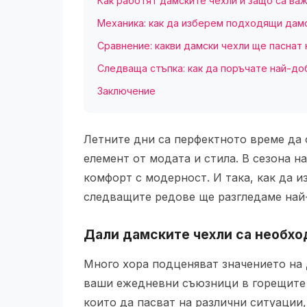
Как работят дамските чехли и защо са ва
Механика: как да изберем подходящи дам
Сравнение: какви дамски чехли ще паснат 
Следваща стъпка: как да поръчате най-до
Заключение
Летните дни са перфектното време да 
елемент от модата и стила. В сезона н
комфорт с модерност. И така, как да и
следващите редове ще разгледаме най-
Дали дамските чехли са необхо
Много хора подценяват значението на
ваши ежедневни съюзници в горещите д
които да пасват на различни ситуации