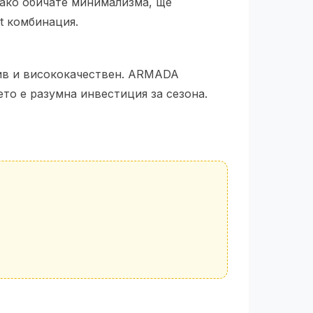
 ако обичате минимализма, ще
it комбинация.
лив и висококачествен. ARMADA
ето е разумна инвестиция за сезона.