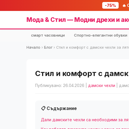
-75%
🔥 
Мода & Стил — Модни дрехи и ак
смарт часовници
Спортно-елегантни обувки
Начало
›
Блог
›
Стил и комфорт с дамски чехли за лят
Стил и комфорт с дамски
Публикувано: 26.04.2026
|
дамски чехли
| дамс
📋 Съдържание
Дали дамските чехли са необходими за л