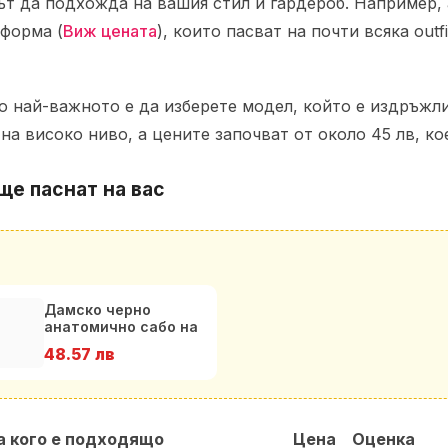
ът да подхожда на вашия стил и гардероб. Например,
тформа (
Виж цената
), които пасват на почти всяка outf
но най-важното е да изберете модел, който е издръж
на високо ниво, а цените започват от около 45 лв, ко
ще паснат на вас
Дамско черно
анатомично сабо на
висока платформа
48.57 лв
от ест
а кого е подходящо
Цена
Оценка