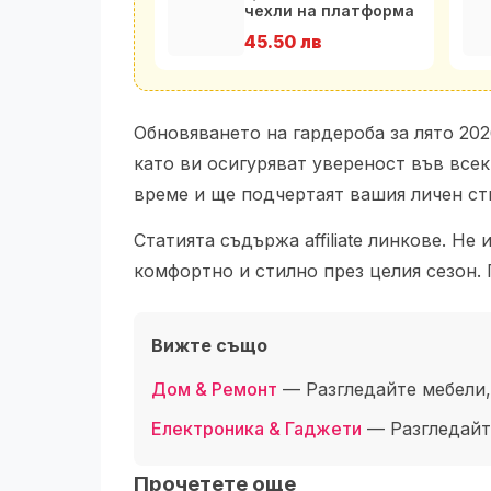
чехли на платформа
от естествена кожа
45.50 лв
Обновяването на гардероба за лято 20
като ви осигуряват увереност във всек
време и ще подчертаят вашия личен ст
Статията съдържа affiliate линкове. Н
комфортно и стилно през целия сезон. 
Вижте също
Дом & Ремонт
— Разгледайте мебели,
Електроника & Гаджети
— Разгледайте
Прочетете още