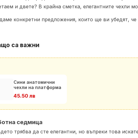
етаем и двете? В крайна сметка, елегантните чехли мо
даме конкретни предложения, които ще ви убедят, че
ащо са важни
Сини анатомични
чехли на платформа
от естествена кожа
45.50 лв
ботна седмица
ъдето трябва да сте елегантни, но въпреки това искате