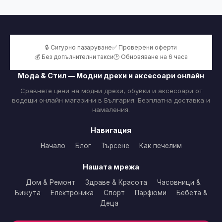
🔒 Сигурно пазаруване
✅ Проверени оферти
💰 Без допълнителни такси
🕒 Обновяване на 6 часа
Мода & Стил — Модни дрехи и аксесоари онлайн
Сравнете цени на модни дрехи, обувки и аксесоари от
водещи онлайн магазини в България. Безплатна доставка и
намаления.
Навигация
Начало
Блог
Търсене
Как печелим
Нашата мрежа
Дом & Ремонт
Здраве & Красота
Часовници &
Бижута
Електроника
Спорт
Парфюми
Бебета &
Деца