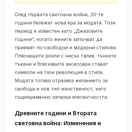
След първата световна война, 20-те
години бележат нова ера за модата. Този
период е известен като „Джазовите
години“, когато жените започват да
приемат по-свободни и модерни стилове.
Пляскащите рокли с нисък талия, тънките
тъкани и бляскавите аксесоари стават
символи на тази революция в стила.
Модата тогава отразява желанието за
свобода и нов тип женственост, като
същевременно запазва елегантността.
Древните години и Втората
световна война: Изменения и