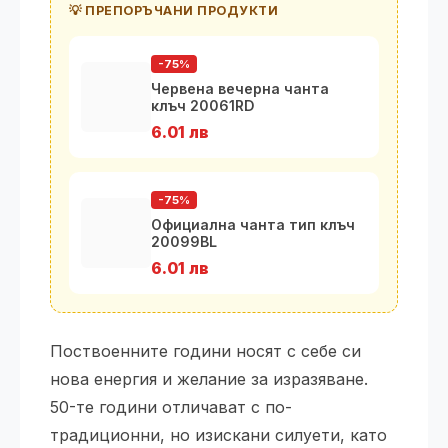
💡 ПРЕПОРЪЧАНИ ПРОДУКТИ
-75%
Червена вечерна чанта
клъч 20061RD
6.01 лв
-75%
Официална чанта тип клъч
20099BL
6.01 лв
Поствоенните години носят с себе си
нова енергия и желание за изразяване.
50-те години отличават с по-
традиционни, но изискани силуети, като