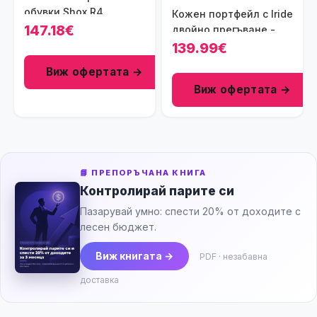
обувки Shox R4
Кожен портфейл с Iride
147.18€
двойно прегъване -
Фуксия
139.99€
Виж офертата →
Виж офертата →
📘 ПРЕПОРЪЧАНА КНИГА
Контролирай парите си
Пазарувай умно: спести 20% от доходите с
лесен бюджет.
Виж книгата →
PDF · незабавна
доставка