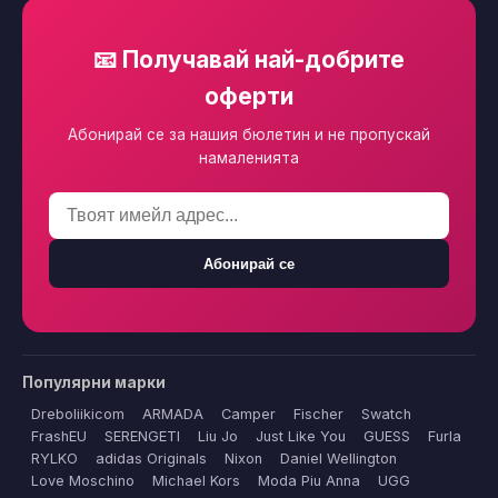
📧 Получавай най-добрите
оферти
Абонирай се за нашия бюлетин и не пропускай
намаленията
Абонирай се
Популярни марки
Dreboliikicom
ARMADA
Camper
Fischer
Swatch
FrashEU
SERENGETI
Liu Jo
Just Like You
GUESS
Furla
RYLKO
adidas Originals
Nixon
Daniel Wellington
Love Moschino
Michael Kors
Moda Piu Anna
UGG