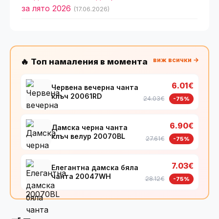
за лято 2026
(17.06.2026)
виж всички →
🔥 Топ намаления в момента
6.01€
Червена вечерна чанта
клъч 20061RD
24.03€
-75%
6.90€
Дамска черна чанта
клъч велур 20070BL
27.61€
-75%
7.03€
Елегантна дамска бяла
чанта 20047WH
28.12€
-75%