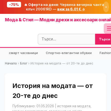
-75%
🔥 Оферта на деня:
Червена вечерна чанта
×
клъч 20061RD —
виж за 6.01 € →
Начало
Мода & Стил — Модни дрехи и аксесоари онла
🔥 Намаления
Блог
Търси
🧮 Калкулатори
⭐ Tuasolea
смарт часовници
Спортно-елегантни обувки
Fashio
🔍 Намери продукт
Начало
›
Блог
›
История на модата — от 20-те до днес
🎁 Подарък
🎟️ Купони
История на модата — от
20-те до днес
Публикувано: 01.05.2026
| история на модата,