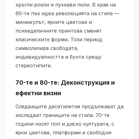
кръгли рокли и пухкави поли. В края на
60-те пък идва революцията на стила —
минижупът, ярките цветове и
психеделичните принтове сменят
класическите форми. Този период
символизира свободата,
индивидуалността и бунта срещу
стереотипите.
70-те и 80-те: Деконструкция и
ефектни визии
Следващите десетилетия продължават да
изследват границите на стила. 70-те
години носят поп и диско културата, с
ярки цветове, платформи и свободни