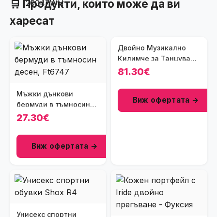
🛒 Продукти, които може да ви
харесат
Двойно Музикално
Килимче за Танцуване
за Телевизор
81.30€
Мъжки дънкови
Виж офертата →
бермуди в тъмносин
десен, Ft6747
27.30€
Виж офертата →
Унисекс спортни