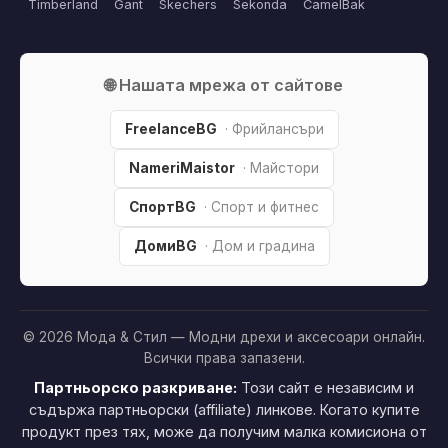
Timberland
Gant
Skechers
Sekonda
CamelBak
🌐 Нашата мрежа от сайтове
FreelanceBG
· Фрийлансъри
NameriMaistor
· Майстори
СпортBG
· Спорт и фитнес
ДомиBG
· Дом и градина
© 2026 Мода & Стил — Модни дрехи и аксесоари онлайн.
Всички права запазени.
Партньорско разкриване:
Този сайт е независим и
съдържа партньорски (affiliate) линкове. Когато купите
продукт през тях, може да получим малка комисиона от