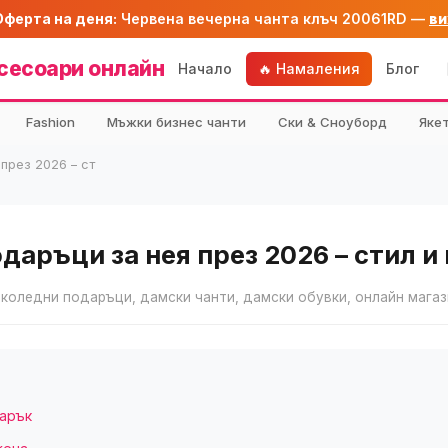
Оферта на деня:
Червена вечерна чанта клъч 20061RD —
ви
сесоари онлайн
Начало
🔥 Намаления
Блог
Fashion
Мъжки бизнес чанти
Ски & Сноуборд
Яке
през 2026 – ст
аръци за нея през 2026 – стил и
 коледни подаръци, дамски чанти, дамски обувки, онлайн магаз
дарък