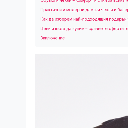
Обувки и чехли – комфорт и стил за всяка 
Практични и модерни дамски чехли и бале
Как да изберем най-подходящия подарък 
Цени и къде да купим – сравнете офертите
Заключение