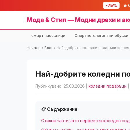
-75%
🔥 
Мода & Стил — Модни дрехи и ак
смарт часовници
Спортно-елегантни обувки
Начало
›
Блог
›
Най-добрите коледни подаръци за нея 
Най-добрите коледни под
Публикувано: 25.03.2026
|
коледни подаръци
|
📋 Съдържание
Стилни чанти като перфектен коледен по