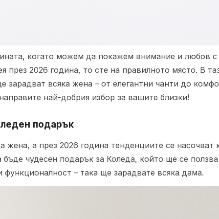
дината, когато можем да покажем внимание и любов с
я през 2026 година, то сте на правилното място. В та
ще зарадват всяка жена – от елегантни чанти до комф
направите най-добрия избор за вашите близки!
оледен подарък
а жена, а през 2026 година тенденциите се насочват
 бъде чудесен подарък за Коледа, който ще се ползва
и функционалност – така ще зарадвате всяка дама.