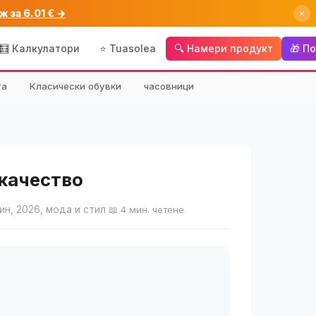
ж за 6.01 € →
×
🧮 Калкулатори
⭐ Tuasolea
🔍 Намери продукт
🎁 П
та
Класически обувки
часовници
 качество
ин, 2026, мода и стил
📖 4 мин. четене