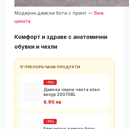
Модерни дамски боти с принт —
Виж
цената
Комфорт и здраве с анатомични
обувки и чехли
💡 ПРЕПОРЪЧАНИ ПРОДУКТИ
-75%
Дамска черна чанта клъч
велур 20070BL
6.90 лв
-75%
Елегантна дамска бяла