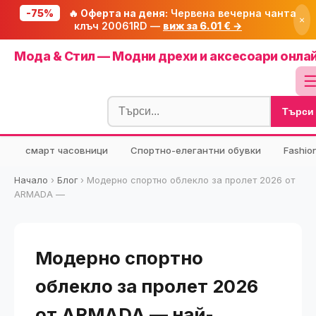
-75%
🔥 Оферта на деня:
Червена вечерна чанта
×
клъч 20061RD —
виж за 6.01 € →
Начало
Мода & Стил — Модни дрехи и аксесоари онла
🔥 Намаления
Блог
Търси
🧮 Калкулатори
⭐ Tuasolea
смарт часовници
Спортно-елегантни обувки
Fashio
🔍 Намери продукт
Начало
›
Блог
›
Модерно спортно облекло за пролет 2026 от
🎁 Подарък
ARMADA —
🎟️ Купони
Модерно спортно
облекло за пролет 2026
от ARMADA — най-