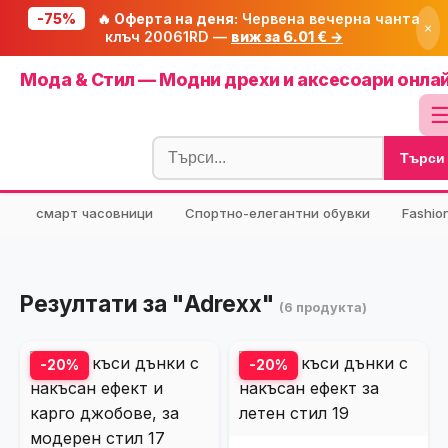
-75%
🔥 Оферта на деня:
Червена вечерна чанта
×
клъч 20061RD —
виж за 6.01 € →
Начало
Мода & Стил — Модни дрехи и аксесоари онла
🔥 Намаления
Блог
Търси
🧮 Калкулатори
⭐ Tuasolea
смарт часовници
Спортно-елегантни обувки
Fashio
🔍 Намери продукт
🎁 Подарък
Резултати за "Adrexx"
(6 продукта)
🎟️ Купони
-20%
-20%