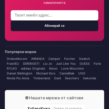
намаленията
Абонирай се
Популярни марки
Dreboliikicom
ARMADA
Camper
Fischer
Swatch
FrashEU
SERENGETI
Liu Jo
Just Like You
GUESS
Furla
RYLKO
adidas Originals
Nixon
Love Moschino
Daniel Wellington
Michael Kors
CamelBak
UGG
Moda Piu Anna
Timberland
Gant
Skechers
Sekonda
🌐 Нашата мрежа от сайтове
ХубаваКожа
· Грижа за кожата