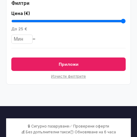
Филтри
Цена (€)
До
25 €
–
Приложи
Изчисти филтрите
🔒 Сигурно пазаруване
✅ Проверени оферти
💰 Без допълнителни такси
🕒 Обновяване на 6 часа