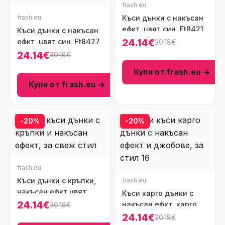
frash.eu
frash.eu
Къси дънки с накъсан
ефкт, цвят син, Ft8421
Къси дънки с накъсан
24.14€
ефкт, цвят син, Ft8427
30.18€
24.14€
30.18€
Купи от frash.eu →
Купи от frash.eu →
-20%
-20%
frash.eu
Къси дънки с кръпки,
frash.eu
накъсан ефкт,цвят
Къси карго дънки с
син, Ft8417
24.14€
накъсан ефкт, карго
30.18€
джобове, цвят черен,
24.14€
30.18€