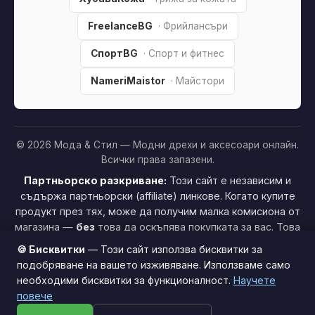
FreelanceBG
· Фрийлансъри
СпортBG
· Спорт и фитнес
NameriMaistor
· Майстори
© 2026 Мода & Стил — Модни дрехи и аксесоари онлайн.
Всички права запазени.
Партньорско разкриване:
Този сайт е независим и
съдържа партньорски (affiliate) линкове. Когато купите
продукт през тях, може да получим малка комисиона от
магазина —
без
това да оскъпява покупката за вас. Това
ни помага да поддържаме сайта безплатен.
Как
🍪 Бисквитки
— Този сайт използва бисквитки за
печелим »
подобряване на вашето изживяване. Използваме само
необходими бисквитки за функционалност.
Научете
Този сайт използва бисквитки за по-добро потребителско
повече
изживяване.
Научи повече