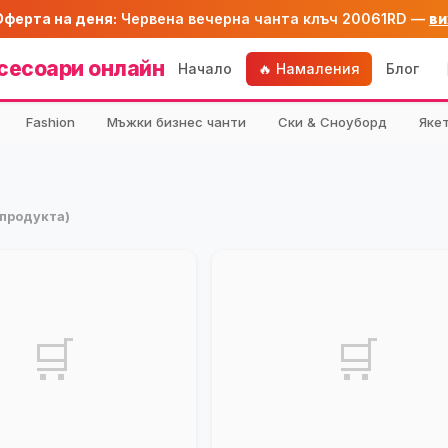
Оферта на деня:
Червена вечерна чанта клъч 20061RD —
ви
сесоари онлайн
Начало
🔥 Намаления
Блог
Fashion
Мъжки бизнес чанти
Ски & Сноуборд
Яке
 продукта)
🛒
🛒