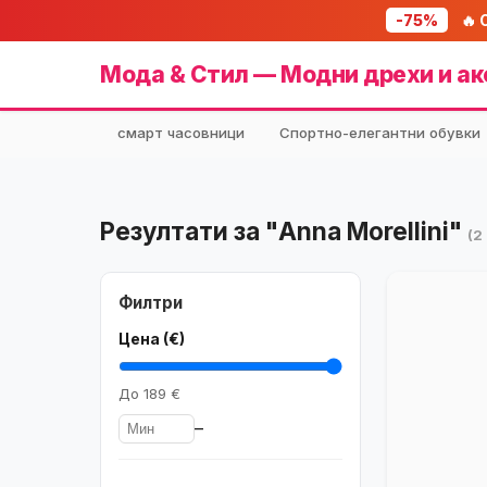
-75%
🔥 
Мода & Стил — Модни дрехи и ак
смарт часовници
Спортно-елегантни обувки
Резултати за "Anna Morellini"
(2
Филтри
Цена (€)
До
189 €
–