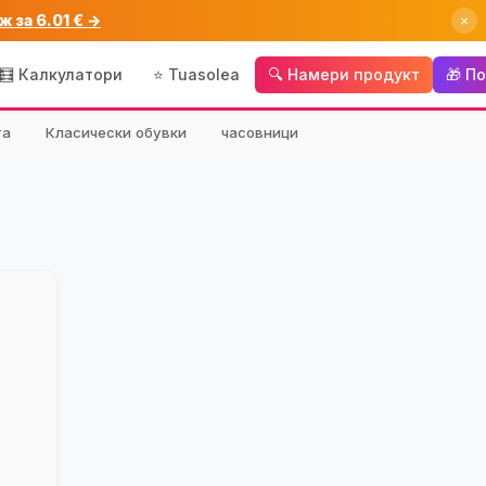
ж за 6.01 € →
×
🧮 Калкулатори
⭐ Tuasolea
🔍 Намери продукт
🎁 П
та
Класически обувки
часовници