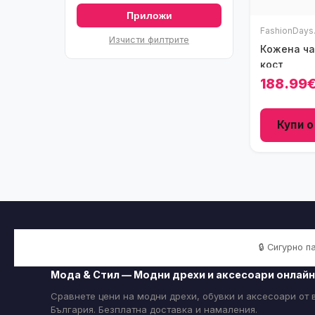
Приложи
FashionDays
Изчисти филтрите
Кожена ча
кост
188.99
Купи о
🔒 Сигурно 
Мода & Стил — Модни дрехи и аксесоари онлайн
Сравнете цени на модни дрехи, обувки и аксесоари от
България. Безплатна доставка и намаления.