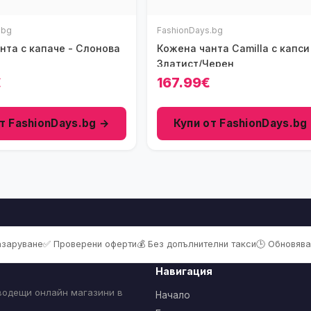
.bg
FashionDays.bg
нта с капаче - Слонова
Кожена чанта Camilla с капси
Златист/Черен
€
167.99€
т FashionDays.bg →
Купи от FashionDays.bg
пазаруване
✅ Проверени оферти
💰 Без допълнителни такси
🕒 Обновява
Навигация
 водещи онлайн магазини в
Начало