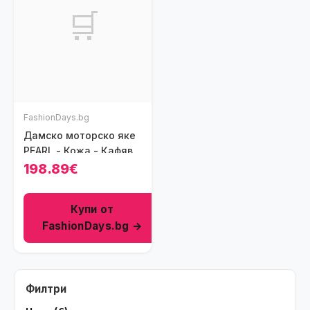
🛒
FashionDays.bg
Дамско моторско яке
PEARL - Кожа - Кафяв
198.89€
Купи от
FashionDays.bg →
Филтри