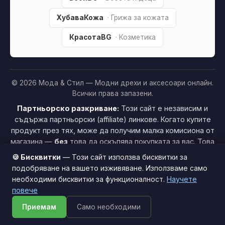
ХубаваКожа
· Грижа за кожата
КрасотаBG
· Козметика
© 2026 Мода & Стил — Модни дрехи и аксесоари онлайн.
Всички права запазени.
Партньорско разкриване:
Този сайт е независим и
съдържа партньорски (affiliate) линкове. Когато купите
продукт през тях, може да получим малка комисиона от
магазина —
без
това да оскъпява покупката за вас. Това
ни помага да поддържаме сайта безплатен.
Как
🍪 Бисквитки
— Този сайт използва бисквитки за
печелим »
подобряване на вашето изживяване. Използваме само
необходими бисквитки за функционалност.
Научете
Този сайт използва бисквитки за по-добро потребителско
повече
изживяване.
Научи повече
Приемам
Само необходими
Приемам