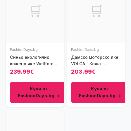
🛒
🛒
FashionDays.bg
FashionDays.bg
Синьо екологично
Дамско моторско яке
кожено яке Wellford
VOLGA - Кожа -
Iriri - С цип - Черно -
Кафяво - Кафяв
239.99€
203.99€
Черен
Купи от
Купи от
FashionDays.bg →
FashionDays.bg →