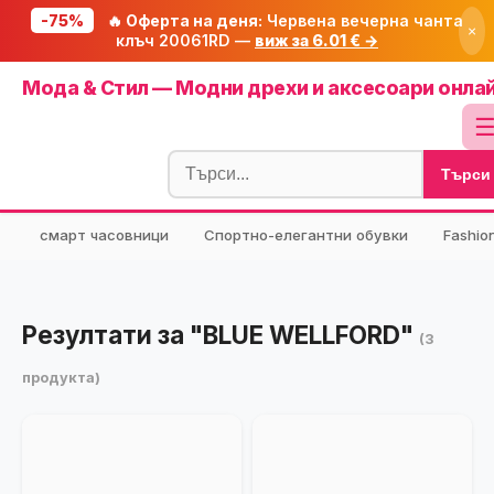
-75%
🔥 Оферта на деня:
Червена вечерна чанта
×
клъч 20061RD —
виж за 6.01 € →
Начало
Мода & Стил — Модни дрехи и аксесоари онла
🔥 Намаления
Блог
Търси
🧮 Калкулатори
⭐ Tuasolea
смарт часовници
Спортно-елегантни обувки
Fashio
🔍 Намери продукт
🎁 Подарък
Резултати за "BLUE WELLFORD"
(3
🎟️ Купони
продукта)