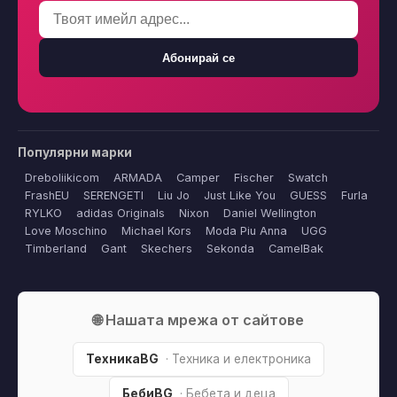
Абонирай се
Популярни марки
Dreboliikicom
ARMADA
Camper
Fischer
Swatch
FrashEU
SERENGETI
Liu Jo
Just Like You
GUESS
Furla
RYLKO
adidas Originals
Nixon
Daniel Wellington
Love Moschino
Michael Kors
Moda Piu Anna
UGG
Timberland
Gant
Skechers
Sekonda
CamelBak
🌐 Нашата мрежа от сайтове
ТехникаBG
· Техника и електроника
БебиBG
· Бебета и деца