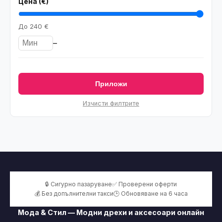
Цена (€)
До
240 €
–
Приложи
Изчисти филтрите
🔒 Сигурно пазаруване
✅ Проверени оферти
💰 Без допълнителни такси
🕒 Обновяване на 6 часа
Мода & Стил — Модни дрехи и аксесоари онлайн