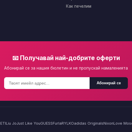
Как печелим
📧 Получавай най-добрите оферти
Абонирай се за нашия бюлетин и не пропускай намаленията
Абонирай се
ETI
Liu Jo
Just Like You
GUESS
Furla
RYLKO
adidas Originals
Nixon
Love Mos