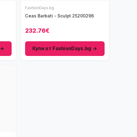
FashionDays.bg
Ceas Barbati - Sculpt 25200296
232.76€
 →
Купи от FashionDays.bg →