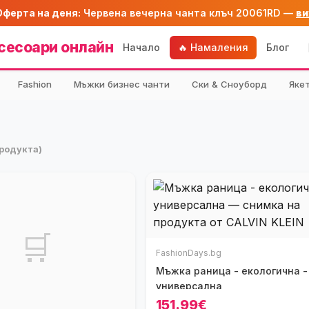
Оферта на деня:
Червена вечерна чанта клъч 20061RD —
ви
сесоари онлайн
Начало
🔥 Намаления
Блог
Fashion
Мъжки бизнес чанти
Ски & Сноуборд
Яке
продукта)
🛒
FashionDays.bg
Мъжка раница - екологична -
универсална
151.99€