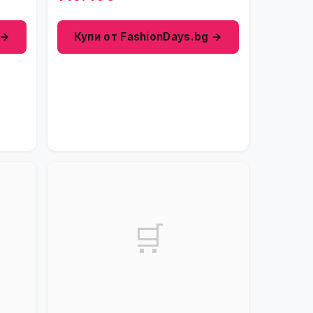
 →
Купи от FashionDays.bg →
🛒