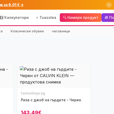
ж за 6.01 € →
×
🧮 Калкулатори
⭐ Tuasolea
🔍 Намери продукт
🎁 П
та
Класически обувки
часовници
FashionDays.bg
Риза с джоб на гърдите - Черен
143.49€