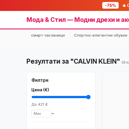
-75%
🔥 
Мода & Стил — Модни дрехи и ак
смарт часовници
Спортно-елегантни обувки
Резултати за "CALVIN KLEIN"
(8 
Филтри
Цена (€)
До
421 €
–