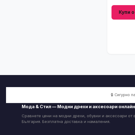
Купи о
🔒 Сигурно 
Мода & Стил — Модни дрехи и аксесоари онлайн
Сравнете цени на модни дрехи, обувки и аксесоари от
България. Безплатна доставка и намаления.