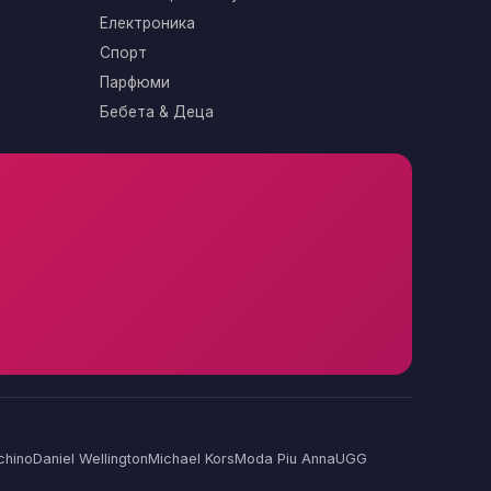
Електроника
Спорт
Парфюми
Бебета & Деца
chino
Daniel Wellington
Michael Kors
Moda Piu Anna
UGG