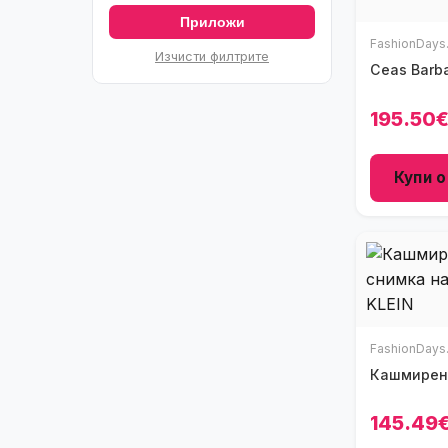
Приложи
FashionDays
Изчисти филтрите
195.50
Купи о
FashionDays
Кашмирен 
145.49