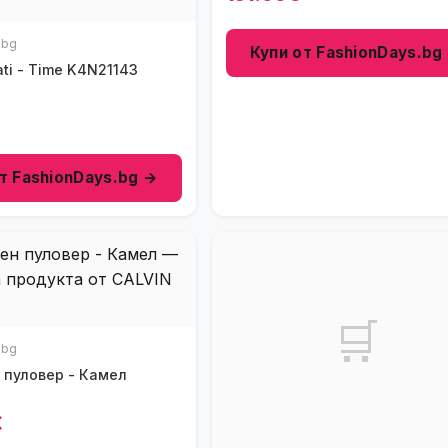
.bg
Купи от FashionDays.bg
Ceas Barbati - Time K4N21143
€
т FashionDays.bg →
🛒
.bg
пуловер - Камел
€