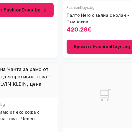
FashionDays.bg
т FashionDays.bg →
Палто Hero с вълна с колан -
Tъмносив
420.28€
Купи от FashionDays.bg
🛒
.bg
рамо от еко кожа с
на тока - Черен
€