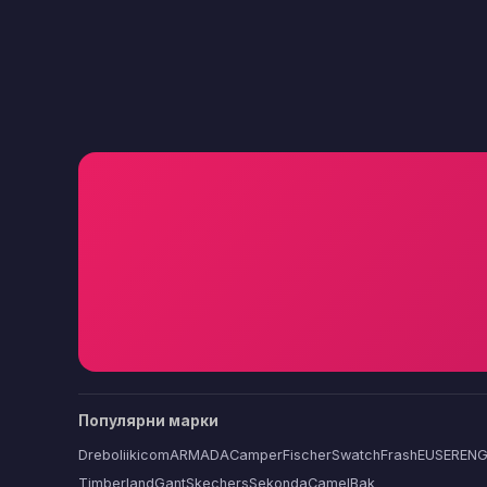
Популярни марки
Dreboliikicom
ARMADA
Camper
Fischer
Swatch
FrashEU
SERENG
Timberland
Gant
Skechers
Sekonda
CamelBak