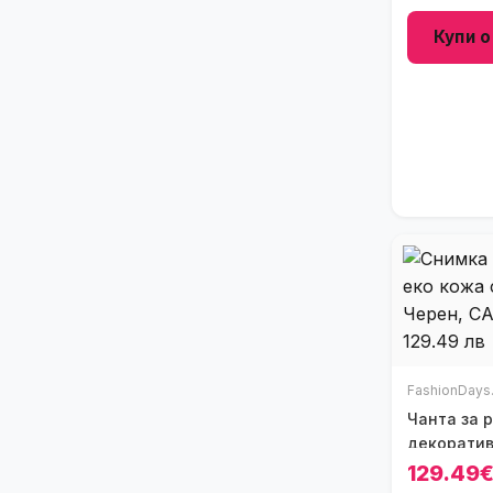
Купи о
FashionDays
Чанта за 
декоратив
129.49