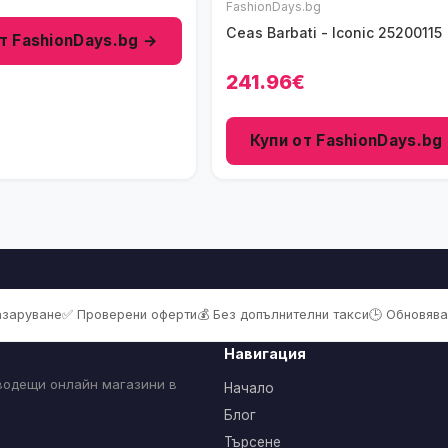
FashionDays.bg
Ceas Barbati - Iconic 25200115
т FashionDays.bg →
241.96€
Купи от FashionDays.bg
пазаруване
✅ Проверени оферти
💰 Без допълнителни такси
🕒 Обновява
Навигация
 водещи онлайн магазини в
Начало
Блог
Търсене