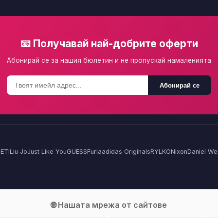
📧 Получавай най-добрите оферти
Абонирай се за нашия бюлетин и не пропускай намаленията
Абонирай се
ETI
Liu Jo
Just Like You
GUESS
Furla
adidas Originals
RYLKO
Nixon
Daniel Wel
🌐 Нашата мрежа от сайтове