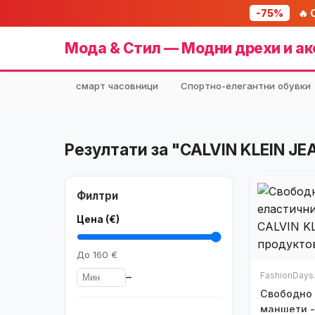
-75%
🔥 
Мода & Стил — Модни дрехи и ак
смарт часовници
Спортно-елегантни обувки
Резултати за "CALVIN KLEIN J
Филтри
Цена (€)
До
160 €
–
FashionDays
Свободно 
маншети -