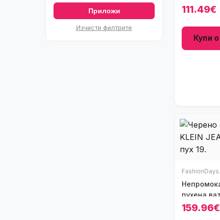
111.49€
Приложи
Изчисти филтрите
Купи о
FashionDays
Непромока
пухена ва
159.96€