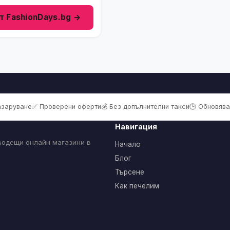
т FashionDays.bg →
пазаруване
✅ Проверени оферти
💰 Без допълнителни такси
🕒 Обновява
Навигация
 водещи онлайн магазини в
Начало
Блог
Търсене
Как печелим