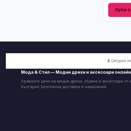
Купи о
🔒 Сигурно 
Мода & Стил — Модни дрехи и аксесоари онлайн
Сравнете цени на модни дрехи, обувки и аксесоари от
България. Безплатна доставка и намаления.