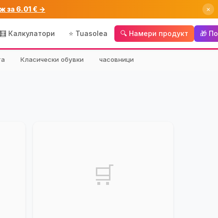
ж за 6.01 € →
×
🧮 Калкулатори
⭐ Tuasolea
🔍 Намери продукт
🎁 П
та
Класически обувки
часовници
🛒