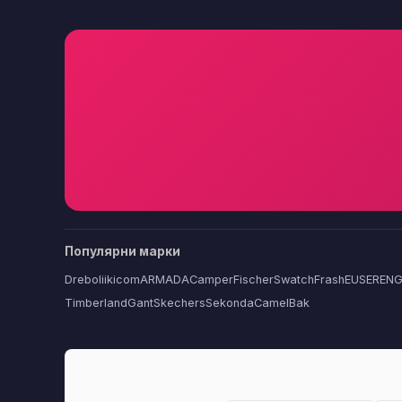
Популярни марки
Dreboliikicom
ARMADA
Camper
Fischer
Swatch
FrashEU
SERENG
Timberland
Gant
Skechers
Sekonda
CamelBak