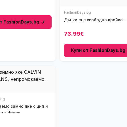
FashionDays.bg
Дънки със свободна кройка -
т FashionDays.bg →
73.99€
Купи от FashionDays.bg
.bg
емо зимно яке с цип и
та - Черен