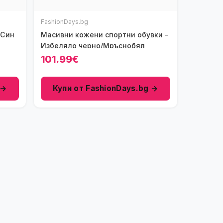
FashionDays.bg
 Син
Масивни кожени спортни обувки -
Избеляло черно/Мръснобял
101.99€
 →
Купи от FashionDays.bg →