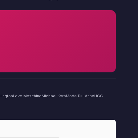
lington
Love Moschino
Michael Kors
Moda Piu Anna
UGG