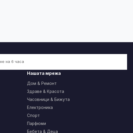
не на 6 часа
Нашата мрежа
Дом & Ремонт
Здраве & Красота
Часовници & Бижута
Електроника
Спорт
Парфюми
Бебета & Деца