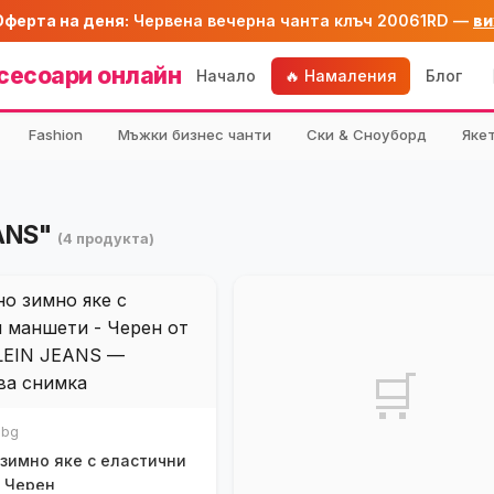
Оферта на деня:
Червена вечерна чанта клъч 20061RD —
ви
сесоари онлайн
Начало
🔥 Намаления
Блог
Fashion
Мъжки бизнес чанти
Ски & Сноуборд
Яке
EANS"
(4 продукта)
🛒
.bg
зимно яке с еластични
 Черен