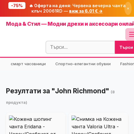
-75%
🔥 Оферта на деня:
Червена вечерна чанта
×
клъч 20061RD —
виж за 6.01 € →
Начало
Мода & Стил — Модни дрехи и аксесоари онла
🔥 Намаления
Блог
Търси
🧮 Калкулатори
⭐ Tuasolea
смарт часовници
Спортно-елегантни обувки
Fashio
🔍 Намери продукт
🎁 Подарък
Резултати за "John Richmond"
(8
🎟️ Купони
продукта)