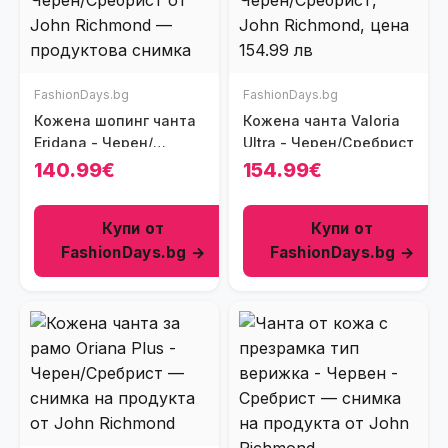
FashionDays.bg
FashionDays.bg
Кожена шопинг чанта
Кожена чанта Valoria
Eridana - Черен/
Ultra - Черен/Сребрист
Сребрист
140.99€
154.99€
Купи от
Купи от
FashionDays.bg →
FashionDays.bg →