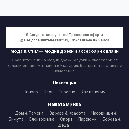
🔒 Сигурно пазаруване
✅ Проверени оферти
💰 Без допълнителни такси
🕒 Обновяване на 6 часа
Мода & Стил — Модни дрехи и аксесоари онлайн
Сравнете цени на модни дрехи, обувки и аксесоари от
водещи онлайн магазини в България. Безплатна доставка и
намаления.
Навигация
Начало
Блог
Търсене
Как печелим
Нашата мрежа
Дом & Ремонт
Здраве & Красота
Часовници &
Бижута
Електроника
Спорт
Парфюми
Бебета &
Деца