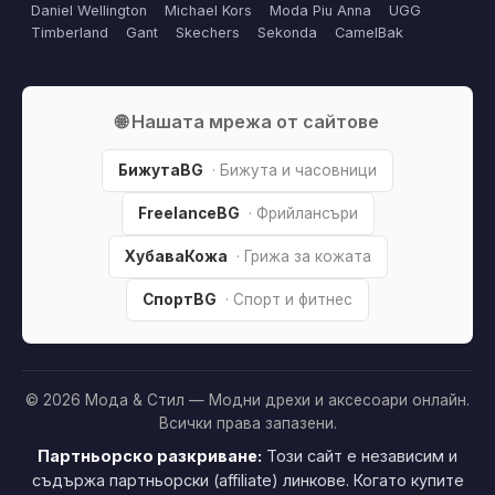
Daniel Wellington
Michael Kors
Moda Piu Anna
UGG
Timberland
Gant
Skechers
Sekonda
CamelBak
🌐 Нашата мрежа от сайтове
БижутаBG
· Бижута и часовници
FreelanceBG
· Фрийлансъри
ХубаваКожа
· Грижа за кожата
СпортBG
· Спорт и фитнес
© 2026 Мода & Стил — Модни дрехи и аксесоари онлайн.
Всички права запазени.
Партньорско разкриване:
Този сайт е независим и
съдържа партньорски (affiliate) линкове. Когато купите