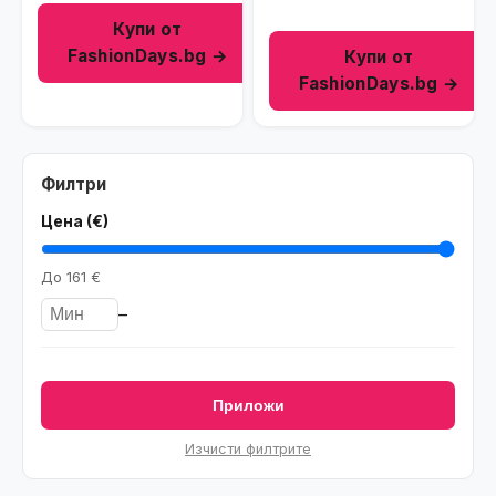
Tъмносив
Купи от
FashionDays.bg →
Купи от
FashionDays.bg →
Филтри
Цена (€)
До
161 €
–
Приложи
Изчисти филтрите