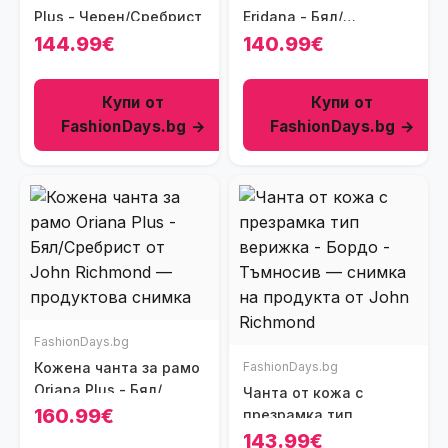
Plus - Черен/Сребрист
Eridana - Бял/
Сребрист
144.99€
140.99€
Купи от
Купи от
FashionDays.bg →
FashionDays.bg →
FashionDays.bg
Кожена чанта за рамо
FashionDays.bg
Oriana Plus - Бял/
Чанта от кожа с
Сребрист
160.99€
презрамка тип
верижка - Бордо -
143.99€