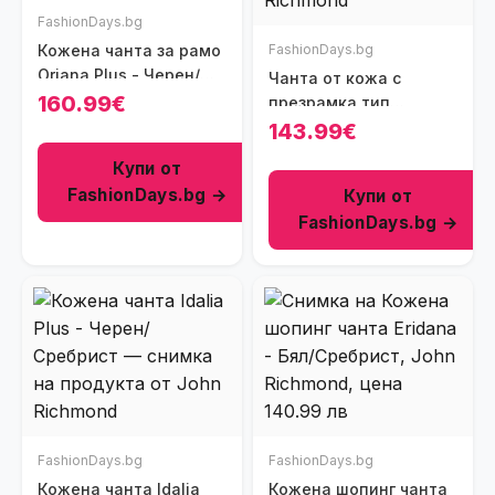
FashionDays.bg
Кожена чанта за рамо
FashionDays.bg
Oriana Plus - Черен/
Чанта от кожа с
Сребрист
160.99€
презрамка тип
верижка - Червен -
143.99€
Сребрист
Купи от
FashionDays.bg →
Купи от
FashionDays.bg →
FashionDays.bg
FashionDays.bg
Кожена чанта Idalia
Кожена шопинг чанта