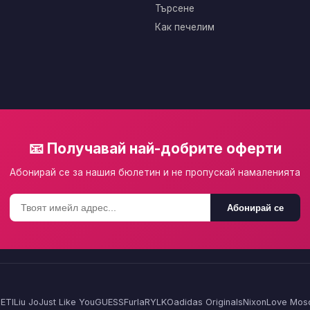
Търсене
Как печелим
📧 Получавай най-добрите оферти
Абонирай се за нашия бюлетин и не пропускай намаленията
Абонирай се
ETI
Liu Jo
Just Like You
GUESS
Furla
RYLKO
adidas Originals
Nixon
Love Mos