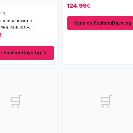
Многоцветен
124.99€
.bg
 лачена кожа с
Купи от FashionDays.bg
лна каишка -
яв
€
т FashionDays.bg →
🛒
🛒