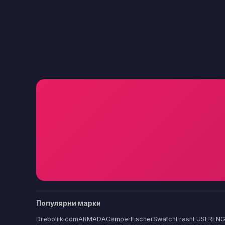
Популярни марки
Dreboliikicom
ARMADA
Camper
Fischer
Swatch
FrashEU
SERENG