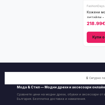
FashionDays
Кожени мо
детайли -
218.99
Купи о
🔒 Сигурно 
Мода & Стил — Модни дрехи и аксесоари онлайн
Сравнете цени на модни дрехи, обувки и аксесоари от
България. Безплатна доставка и намаления.