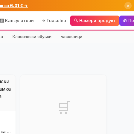
ж за 6.01 € →
×
🧮 Калкулатори
⭐ Tuasolea
🔍 Намери продукт
🎁 П
та
Класически обувки
часовници
🛒
ка -