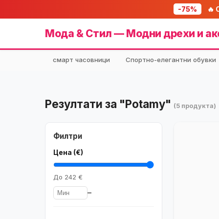
-75%
🔥 
Мода & Стил — Модни дрехи и ак
смарт часовници
Спортно-елегантни обувки
Резултати за "Potamy"
(5 продукта)
Филтри
Цена (€)
До
242 €
–