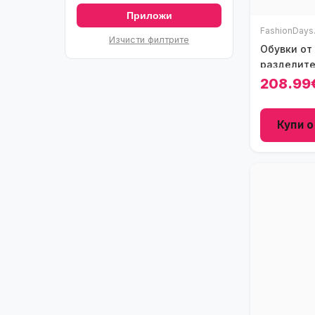
Приложи
FashionDays
Изчисти филтрите
Обувки от
разделите
Тъмнокаф
208.99
Купи о