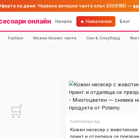
Оферта на деня:
Червена вечерна чанта клъч 20061RD —
ви
сесоари онлайн
Начало
🔥 Намаления
Блог
Fashion
Мъжки бизнес чанти
Ски & Сноуборд
Яке
🛒
FashionDays.bg
Кожен несесер с животински
принт и отделяща се презрам