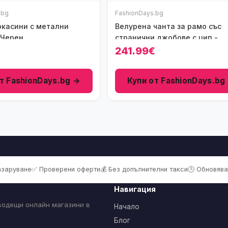
.bg
FashionDays.bg
касини с метални
Велурена чанта за рамо със
 Черен
странични джобове с цип -
Светлокафяв
€
241.99€
т FashionDays.bg →
Купи от FashionDays.bg
пазаруване
✅ Проверени оферти
💰 Без допълнителни такси
🕒 Обновява
Навигация
 водещи онлайн магазини в
Начало
Блог