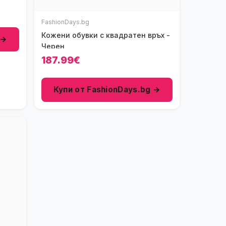
FashionDays.bg
Кожени обувки с квадратен връх -
 →
Черен
187.99€
Купи от FashionDays.bg →