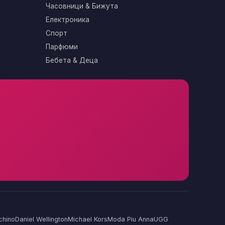
Часовници & Бижута
Електроника
Спорт
Парфюми
Бебета & Деца
chino
Daniel Wellington
Michael Kors
Moda Piu Anna
UGG