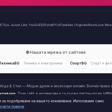
ETI
Liu Jo
Just Like You
GUESS
Furla
RYLKO
adidas Originals
Nixon
Love Mos
🌐 Нашата мрежа от сайтове
ТехникаBG
· Техника и електроника
СпортBG
· Спорт и фи
Мода & Стил — Модни дрехи и аксесоари онлайн. Всички права з
криване:
Този сайт е независим и съдържа партньорски (affilia
рез тях, може да получим малка комисиона от магазина —
без
и за подобряване на вашето изживяване. Използваме само
а за вас. Това ни помага да поддържаме сайта безплатен.
Как 
изживяване.
Научи повече
учете повече
еним | FRASH, F
·
27.30 €
Мъжки дънкови бермуди с
-30%