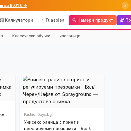
ж за 6.01 € →
×
🧮 Калкулатори
⭐ Tuasolea
🔍 Намери продукт
🎁 П
та
Класически обувки
часовници
on -
FashionDays.bg
Унисекс раница с принт и
регулируеми презрамки - Бял/