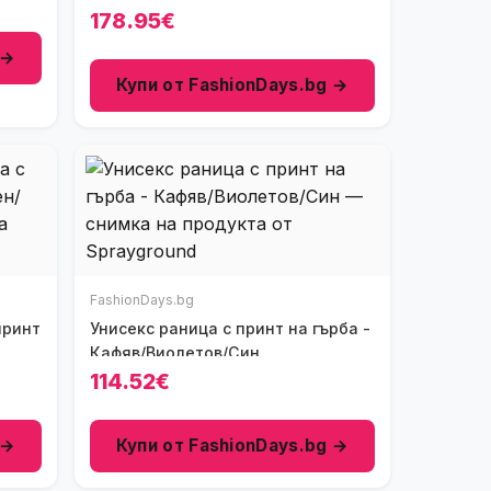
Черен/Кафяв
178.95€
 →
Купи от FashionDays.bg →
FashionDays.bg
принт
Унисекс раница с принт на гърба -
Кафяв/Виолетов/Син
114.52€
 →
Купи от FashionDays.bg →