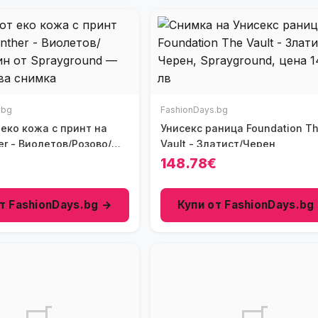
.bg
FashionDays.bg
 еко кожа с принт на
Унисекс раница Foundation T
er - Виолетов/Розово/
Vault - Златист/Черен
148.78€
т FashionDays.bg →
Купи от FashionDays.bg