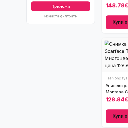
148.78
Приложи
Изчисти филтрите
Купи о
FashionDays
Унисекс р
Montana Ch
128.84
Купи о