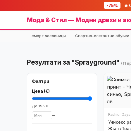
-75%
🔥 
Мода & Стил — Модни дрехи и ак
смарт часовници
Спортно-елегантни обувки
Резултати за "Sprayground"
(11 
Филтри
Цена (€)
До
195 €
–
FashionDays
Унисекс р
Жълт/Пра