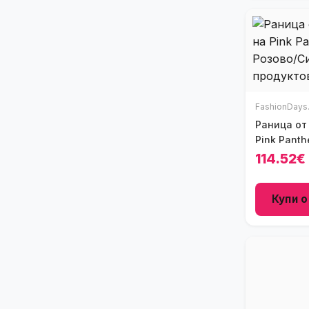
FashionDays
Раница от
Pink Panth
Син
114.52€
Купи о