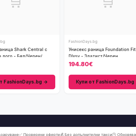
🛒
🛒
.bg
FashionDays.bg
ница Shark Central с
Унисекс раница Foundation Fit
 лого - Бял/Черен/
Dlxsv - Златист/Черен
вен
€
194.80€
т FashionDays.bg →
Купи от FashionDays.bg
пазаруване
✅ Проверени оферти
💰 Без допълнителни такси
🕒 Обновява