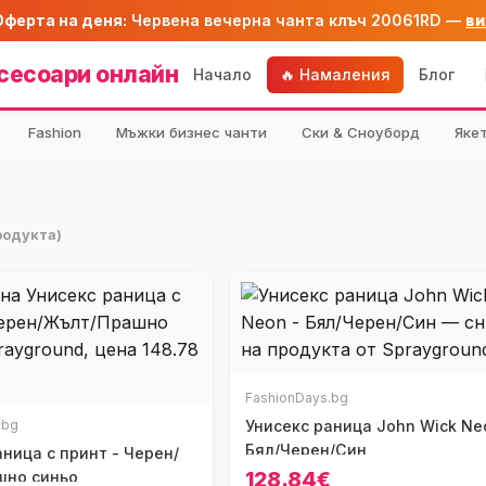
Оферта на деня:
Червена вечерна чанта клъч 20061RD —
ви
сесоари онлайн
Начало
🔥 Намаления
Блог
Fashion
Мъжки бизнес чанти
Ски & Сноуборд
Яке
продукта)
FashionDays.bg
.bg
Унисекс раница John Wick Ne
Бял/Черен/Син
аница с принт - Черен/
128.84€
шно синьо