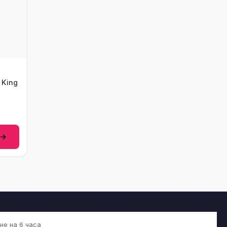
 King
 →
не на 6 часа