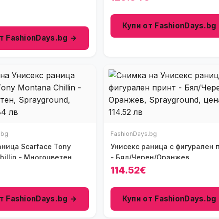
€
Купи от FashionDays.bg
т FashionDays.bg →
.bg
FashionDays.bg
аница Scarface Tony
Унисекс раница с фигурален 
illin - Многоцветен
- Бял/Черен/Оранжев
€
114.52€
т FashionDays.bg →
Купи от FashionDays.bg