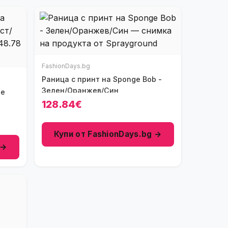
FashionDays.bg
Раница с принт на Sponge Bob -
Зелен/Оранжев/Син
he
128.84€
Купи от FashionDays.bg →
 →