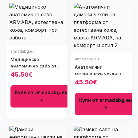
armadabg.eu
Медицинско
armadabg.eu
анатомично сабо от
Анатомични
естествена кожа
45.50€
медицински чехли на
платформа от
45.50€
естествена кожа
Купи от armadabg.eu
→
Купи от armadabg.eu
→