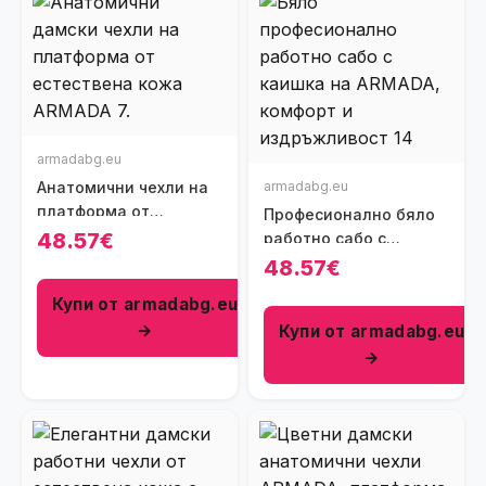
armadabg.eu
Анатомични чехли на
armadabg.eu
платформа от
Професионално бяло
естествена кожа А
48.57€
работно сабо с
каишка
48.57€
Купи от armadabg.eu
→
Купи от armadabg.eu
→