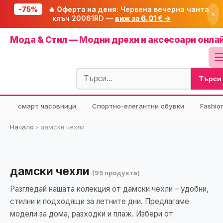
-75%
🔥 Оферта на деня:
Червена вечерна чанта
×
клъч 20061RD —
виж за 6.01 € →
Начало
Мода & Стил — Модни дрехи и аксесоари онла
🔥 Намаления
Блог
Търси
🧮 Калкулатори
⭐ Tuasolea
смарт часовници
Спортно-елегантни обувки
Fashio
🔍 Намери продукт
Начало
›
дамски чехли
🎁 Подарък
🎟️ Купони
дамски чехли
(95 продукта)
Разгледай нашата колекция от дамски чехли – удобни,
стилни и подходящи за летните дни. Предлагаме
модели за дома, разходки и плаж. Избери от