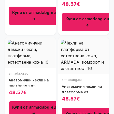
платформа от
48.57€
естествена кожа
Купи от armadabg.eu
→
Купи от armadabg.eu
→
armadabg.eu
Анатомични чехли на
armadabg.eu
платформа от
Анатомични чехли на
естествена кожа
48.57€
платформа от
естествена кожа
48.57€
Купи от armadabg.eu
→
Купи от armadabg.eu