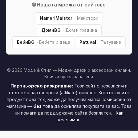
🌐 Нашата мрежа от сайтове
NameriMaistor
· Майстори
ДомиBG
· Дом и градина
БебиBG
· Бебета и деца
Patuvai
· Пътуване
© 2026 Мода & Стил — Модни дрехи и аксесоари онлайн.
Всички права запазени.
Партньорско разкриване:
Този сайт е независим и
съдържа партньорски (affiliate) линкове. Когато купите
продукт през тях, може да получим малка комисиона от
магазина —
без
това да оскъпява покупката за вас. Това
ни помага да поддържаме сайта безплатен.
Как
печелим »