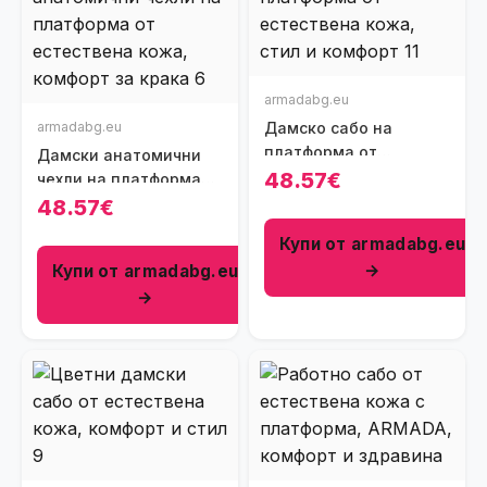
armadabg.eu
armadabg.eu
Дамско сабо на
платформа от
Дамски анатомични
естествена кожа
48.57€
чехли на платформа
от естествена кожа
48.57€
Купи от armadabg.eu
→
Купи от armadabg.eu
→