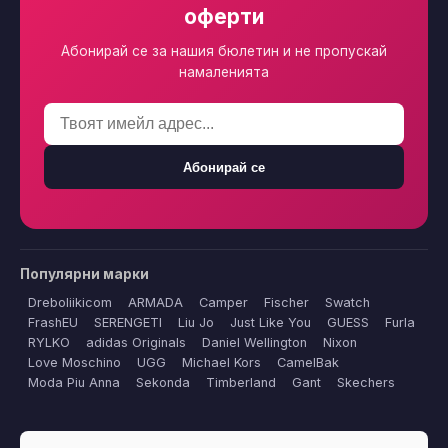
оферти
Абонирай се за нашия бюлетин и не пропускай
намаленията
Абонирай се
Популярни марки
Dreboliikicom
ARMADA
Camper
Fischer
Swatch
FrashEU
SERENGETI
Liu Jo
Just Like You
GUESS
Furla
RYLKO
adidas Originals
Daniel Wellington
Nixon
Love Moschino
UGG
Michael Kors
CamelBak
Moda Piu Anna
Sekonda
Timberland
Gant
Skechers