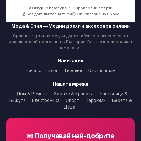
🔒 Сигурно пазаруване
✅ Проверени оферти
💰 Без допълнителни такси
🕒 Обновяване на 6 часа
Мода & Стил — Модни дрехи и аксесоари онлайн
Сравнете цени на модни дрехи, обувки и аксесоари от
водещи онлайн магазини в България. Безплатна доставка и
намаления.
Навигация
Начало
Блог
Търсене
Как печелим
Нашата мрежа
Дом & Ремонт
Здраве & Красота
Часовници &
Бижута
Електроника
Спорт
Парфюми
Бебета &
Деца
📧 Получавай най-добрите