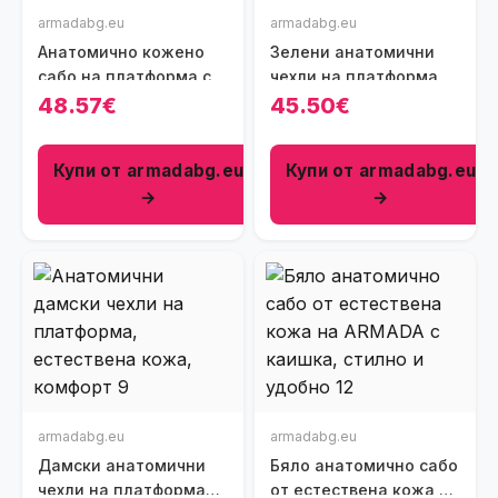
armadabg.eu
armadabg.eu
Анатомично кожено
Зелени анатомични
сабо на платформа с
чехли на платформа
каишка
от естествена кожа
48.57€
45.50€
Купи от armadabg.eu
Купи от armadabg.eu
→
→
armadabg.eu
armadabg.eu
Дамски анатомични
Бяло анатомично сабо
чехли на платформа
от естествена кожа с