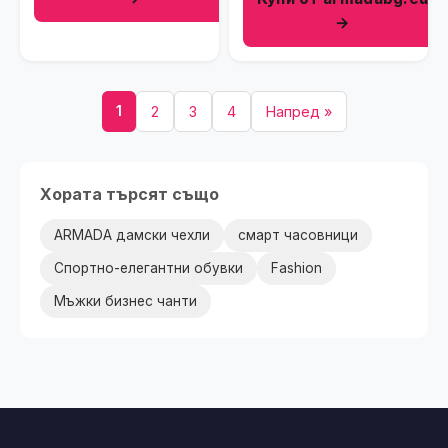
→
1
2
3
4
Напред »
Хората търсят също
ARMADA дамски чехли
смарт часовници
Спортно-елегантни обувки
Fashion
Мъжки бизнес чанти