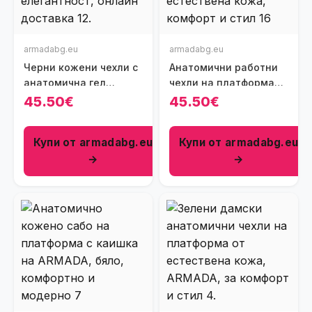
armadabg.eu
armadabg.eu
Черни кожени чехли с
Анатомични работни
анатомична гел
чехли на платформа
стелка
от естествена кожа
45.50€
45.50€
Купи от armadabg.eu
Купи от armadabg.eu
→
→