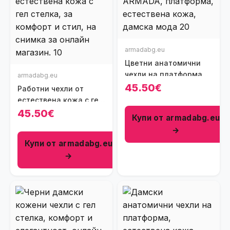
armadabg.eu
Цветни анатомични
чехли на платформа
armadabg.eu
от естествена кожа
45.50€
Работни чехли от
естествена кожа с гел
стелка
45.50€
Купи от armadabg.eu
→
Купи от armadabg.eu
→