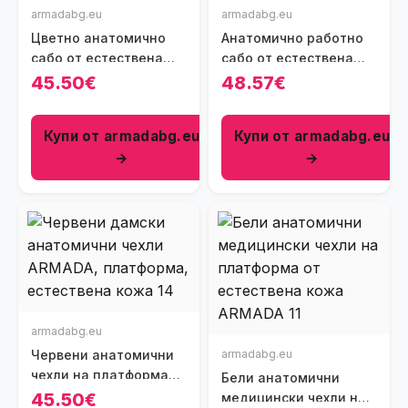
armadabg.eu
armadabg.eu
Цветно анатомично
Анатомично работно
сабо от естествена
сабо от естествена
кожа
кожа с платформа
45.50€
48.57€
Купи от armadabg.eu
Купи от armadabg.eu
→
→
armadabg.eu
Червени анатомични
armadabg.eu
чехли на платформа
Бели анатомични
от естествена кожа
45.50€
медицински чехли на