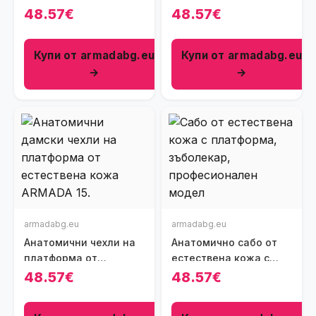
от естествена кожа
каишка
48.57€
48.57€
Купи от armadabg.eu
Купи от armadabg.eu
→
→
armadabg.eu
armadabg.eu
Анатомични чехли на
Анатомично сабо от
платформа от
естествена кожа с
естествена кожа
платформа за
48.57€
48.57€
зъболекари