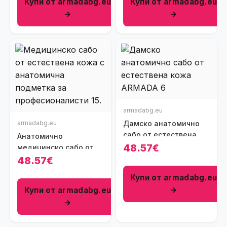
Купи от armadabg.eu
Купи от armadabg.eu
→
→
armadabg.eu
armadabg.eu
Дамско анатомично
сабо от естествена
Анатомично
кожа
48.57€
медицинско сабо от
естествена кожа
48.57€
Купи от armadabg.eu
→
Купи от armadabg.eu
→