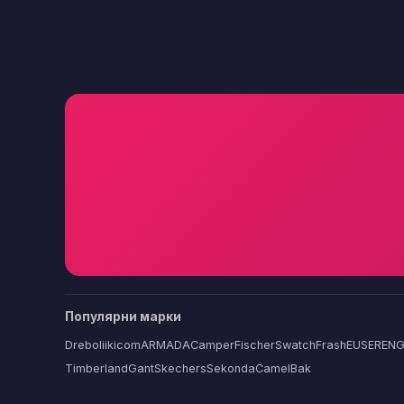
Популярни марки
Dreboliikicom
ARMADA
Camper
Fischer
Swatch
FrashEU
SERENG
Timberland
Gant
Skechers
Sekonda
CamelBak