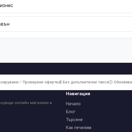
бизнес
авън
пазаруване
✅ Проверени оферти
💰 Без допълнителни такси
🕒 Обновява
Навигация
 водещи онлайн магазини в
Начало
Блог
Търсене
Как печелим