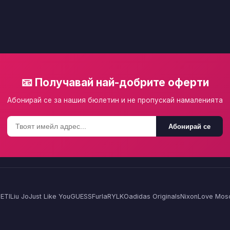
📧 Получавай най-добрите оферти
Абонирай се за нашия бюлетин и не пропускай намаленията
Абонирай се
ETI
Liu Jo
Just Like You
GUESS
Furla
RYLKO
adidas Originals
Nixon
Love Mos