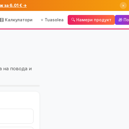
ж за 6.01 € →
×
🧮 Калкулатори
⭐ Tuasolea
🔍 Намери продукт
🎁 П
а на повода и