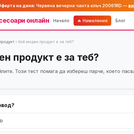
Оферта на деня:
Червена вечерна чанта клъч 20061RD —
ви
сесоари онлайн
Начало
🔥 Намаления
Блог
продукт
›
Кой моден продукт е за теб?
ен продукт е за теб?
йлите. Този тест помага да избереш парче, което пасв
повод?
о