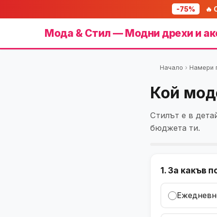
-75%
🔥 
Мода & Стил — Модни дрехи и ак
Начало
›
Намери 
Кой мод
Стилът е в дета
бюджета ти.
1. За какъв 
Ежедневн