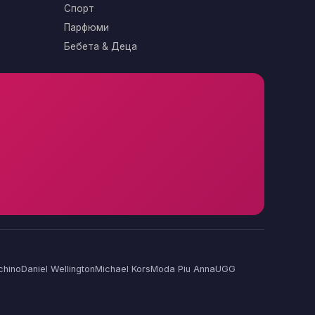
Спорт
Парфюми
Бебета & Деца
chino
Daniel Wellington
Michael Kors
Moda Piu Anna
UGG