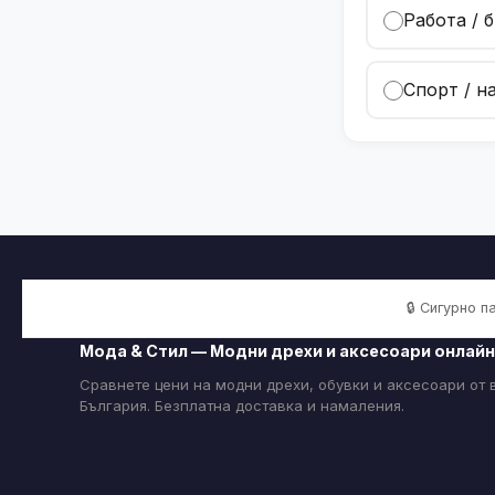
Работа / 
Спорт / н
🔒 Сигурно 
Мода & Стил — Модни дрехи и аксесоари онлайн
Сравнете цени на модни дрехи, обувки и аксесоари от
България. Безплатна доставка и намаления.