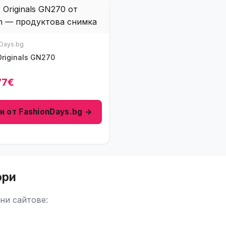
Days.bg
eas Originals GN270
77€
и от FashionDays.bg →
ори
ни сайтове: