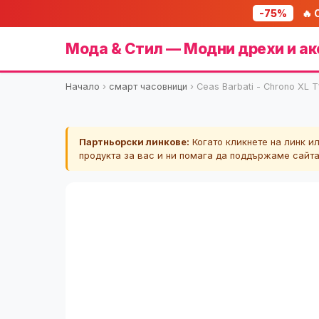
-75%
🔥 
Мода & Стил — Модни дрехи и ак
Начало
›
смарт часовници
›
Ceas Barbati - Chrono XL 
Партньорски линкове:
Когато кликнете на линк и
продукта за вас и ни помага да поддържаме сайт