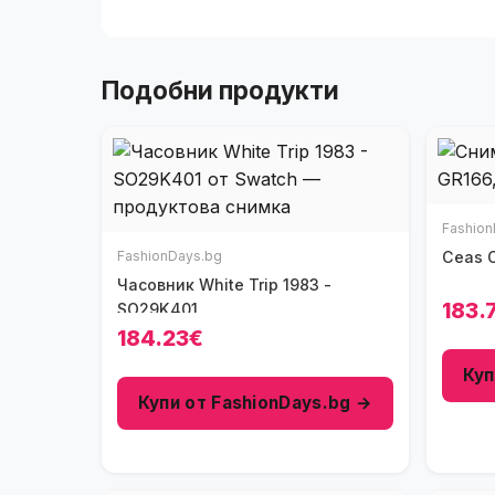
Подобни продукти
Fashion
FashionDays.bg
C
Часовник White Trip 1983 -
183.
SO29K401
184.23€
Куп
Купи от FashionDays.bg →