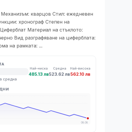
 Механизъм: кварцов Стил: ежедневен
ункции: xронограф Степен на
 Циферблат Материал на стъклото:
черно Вид разграфяване на циферблата:
а на рамката: ...
ТА
Най-ниска
Средна
Най-висока
485.13 лв
523.62 лв
562.10 лв
а средна
 ДНИ
08.08