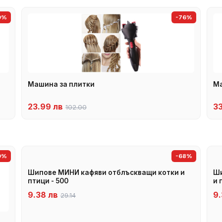
9%
-76%
Машина за плитки
Ма
23.99 лв
3
102.00
9%
-68%
Шипове МИНИ кафяви отблъскващи котки и
Ши
птици - 500
и 
9.38 лв
9.
29.14