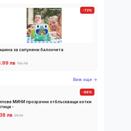
-72%
шина за сапунени балончета
3.99 лв
119.78
Виж още →
-68%
пове МИНИ прозрачни отблъскващи котки
птици -
38 лв
29.14