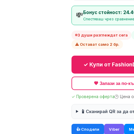
Бонус стойност: 24.4
💸
Спестяваш чрез сравнение
3 души разглеждат сега
⚠️ Остават само 2 бр.
✓ Купи от Fashion
💖 Запази за по-
✓ Проверена оферта
🕑 Цена 
📱
Сканирай QR за да о
👍 Сподели
Viber
Me