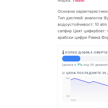
Марка:
Tissot
Основни характеристики
Тип дисплей: аналогов Ф
водоустойчивост: 10 atm
сапфир Цвят циферблат: 
арабски цифри Рамка Форм
🌡️ КОЛКО ДОБРА Е ОФЕРТА
💡 Средна цена
Цената е
7%
под 30-дневнат
📈 ЦЕНА ПОСЛЕДНИТЕ 30
562
485
10.07