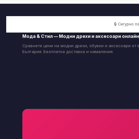
🔒 Сигурно 
Мода & Стил — Модни дрехи и аксесоари онлайн
Сравнете цени на модни дрехи, обувки и аксесоари от
България. Безплатна доставка и намаления.