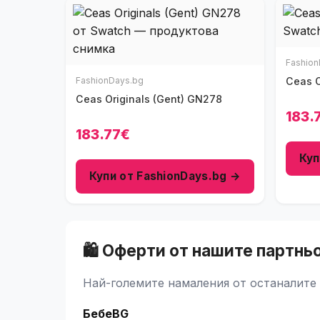
Fashion
FashionDays.bg
C
Ceas Originals (Gent) GN278
183.
183.77€
Куп
Купи от FashionDays.bg →
🛍️ Оферти от нашите партнь
Най-големите намаления от останалите 
БебеBG