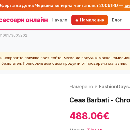
Оферта на деня:
Червена вечерна чанта клъч 20061RD —
ви
сесоари онлайн
Начало
🔥 Намаления
Блог
T1166173605202
ли направите покупка през сайта, може да получим малка комисион
а безплатен. Препоръчваме само продукти от проверени магазини.
Намерено в
FashionDays
Ceas Barbati - Ch
488.06€