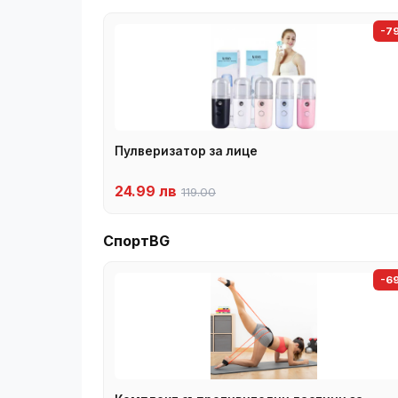
-7
Пулверизатор за лице
24.99 лв
119.00
СпортBG
-6