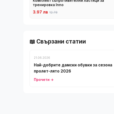
Комплект съпротивителни ластици за
тренировка Inno
3.97 лв
12.78
📖 Свързани статии
21.06.2026
Най-добрите дамски обувки за сезона
пролет-лято 2026
Прочети →