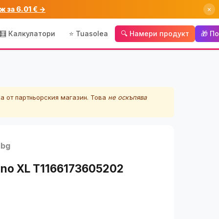
ж за 6.01 € →
×
🧮 Калкулатори
⭐ Tuasolea
🔍 Намери продукт
🎁 П
а от партньорския магазин. Това
не оскъпява
.bg
rono XL T1166173605202