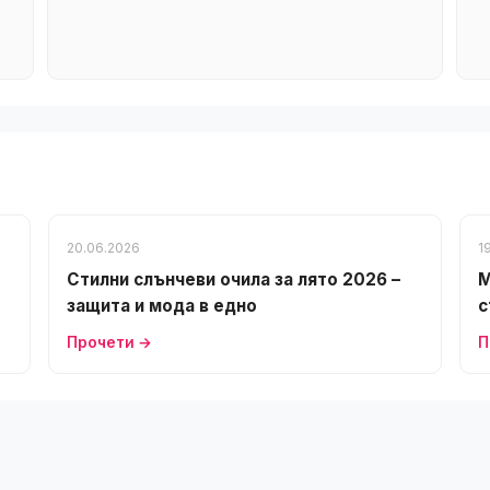
20.06.2026
1
Стилни слънчеви очила за лято 2026 –
М
защита и мода в едно
с
Прочети →
П