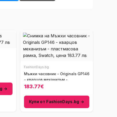
FashionDays.bg
Мъжки часовник - Originals GP146
- кварцов механизъм -
пластмасова рамка
183.77€
bg →
Купи от FashionDays.bg →