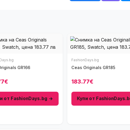
Days.bg
FashionDays.bg
eas Originals GR166
Ceas Originals GR185
77€
183.77€
и от FashionDays.bg →
Купи от FashionDays.