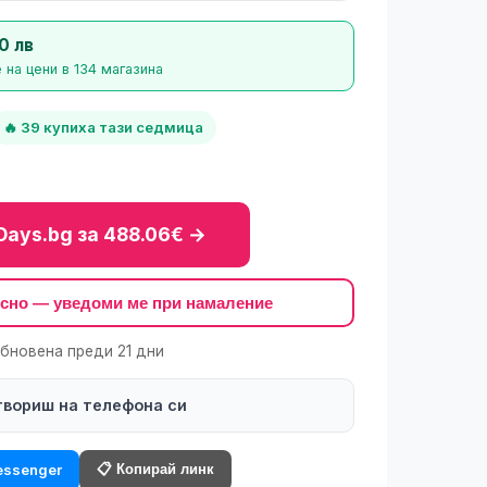
0 лв
 на цени в 134 магазина
🔥 39 купиха тази седмица
Days.bg за 488.06€ →
късно — уведоми ме при намаление
обновена преди 21 дни
твориш на телефона си
📋 Копирай линк
ssenger