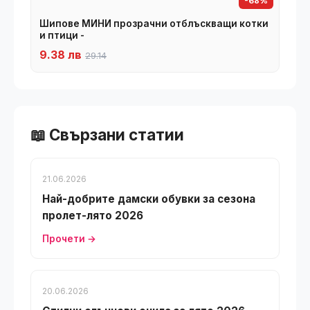
-68%
Шипове МИНИ прозрачни отблъскващи котки
и птици -
9.38 лв
29.14
📖 Свързани статии
21.06.2026
Най-добрите дамски обувки за сезона
пролет-лято 2026
Прочети →
20.06.2026