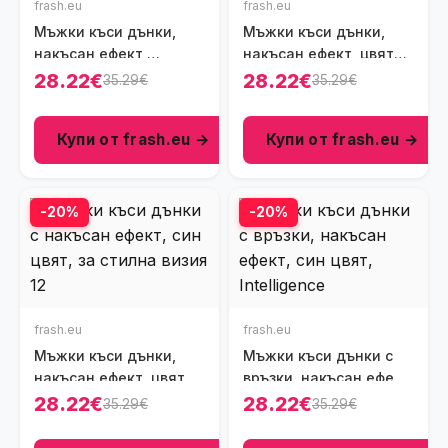
frash.eu
frash.eu
Мъжки къси дънки,
Мъжки къси дънки,
накъсан ефект,
накъсан ефект, цвят
напръскани с боя,
син, Ft8462
28.22€
28.22€
35.29€
35.29€
цвят син, Ft8426
Купи от frash.eu →
Купи от frash.eu →
-20%
-20%
frash.eu
frash.eu
Мъжки къси дънки,
Мъжки къси дънки с
накъсан ефект, цвят
връзки, накъсан ефект,
син, Ft8425
цвят син, Ft8463
28.22€
28.22€
35.29€
35.29€