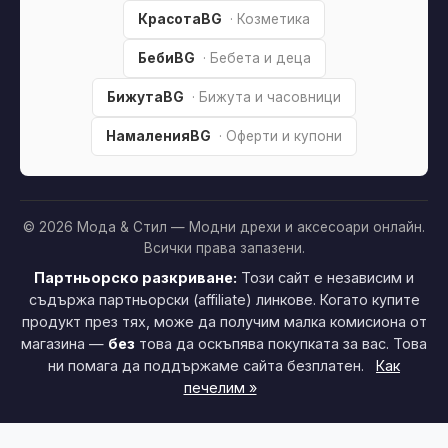
КрасотаBG
· Козметика
БебиBG
· Бебета и деца
БижутаBG
· Бижута и часовници
НамаленияBG
· Оферти и купони
© 2026 Мода & Стил — Модни дрехи и аксесоари онлайн.
Всички права запазени.
Партньорско разкриване:
Този сайт е независим и
съдържа партньорски (affiliate) линкове. Когато купите
продукт през тях, може да получим малка комисиона от
магазина —
без
това да оскъпява покупката за вас. Това
ни помага да поддържаме сайта безплатен.
Как
печелим »