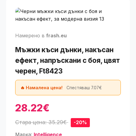
Намерено в
frash.eu
Мъжки къси дънки, накъсан
ефект, напръскани с боя, цвят
черен, Ft8423
🔥 Намалена цена!
Спестяваш 7.07€
28.22€
Стара цена: 35.29€
-20%
Марка:
Intelligence