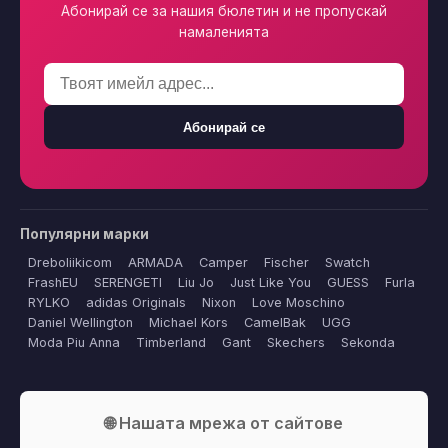
Абонирай се за нашия бюлетин и не пропускай
намаленията
Абонирай се
Популярни марки
Dreboliikicom
ARMADA
Camper
Fischer
Swatch
FrashEU
SERENGETI
Liu Jo
Just Like You
GUESS
Furla
RYLKO
adidas Originals
Nixon
Love Moschino
Daniel Wellington
Michael Kors
CamelBak
UGG
Moda Piu Anna
Timberland
Gant
Skechers
Sekonda
🌐 Нашата мрежа от сайтове