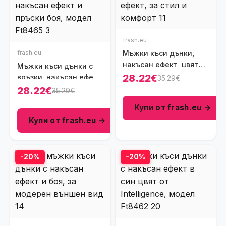
frash.eu
frash.eu
Мъжки къси дънки,
накъсан ефект, цвят
Мъжки къси дънки с
син, Ft8422
28.22€
връзки, накъсан ефект,
35.29€
пръски боя, цвят син,
28.22€
35.29€
Ft8465
Купи от frash.eu →
Купи от frash.eu →
-20%
-20%