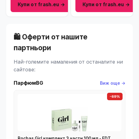
Купи от frash.eu →
Купи от frash.eu →
🛍️ Оферти от нашите
партньори
Най-големите намаления от останалите ни
сайтове:
ПарфюмBG
Виж още →
-69%
Rochas Girl комплект 3 части 100 мл - EDT