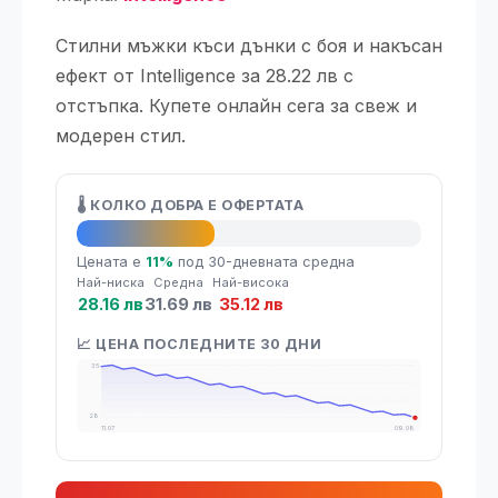
Стилни мъжки къси дънки с боя и накъсан
ефект от Intelligence за 28.22 лв с
отстъпка. Купете онлайн сега за свеж и
модерен стил.
🌡️ КОЛКО ДОБРА Е ОФЕРТАТА
👍 Добра оферта
Цената е
11%
под 30-дневната средна
Най-ниска
Средна
Най-висока
28.16 лв
31.69 лв
35.12 лв
📈 ЦЕНА ПОСЛЕДНИТЕ 30 ДНИ
35
28
11.07
09.08