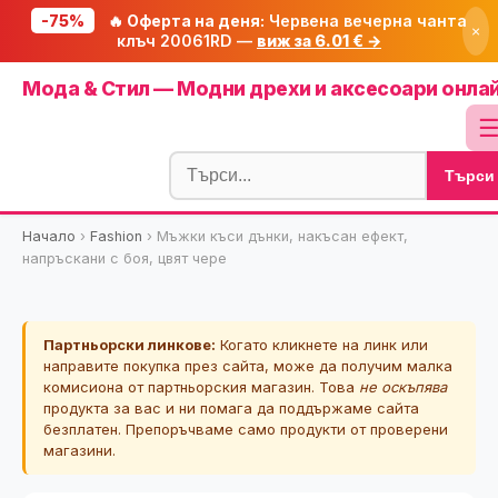
-75%
🔥 Оферта на деня:
Червена вечерна чанта
×
клъч 20061RD —
виж за 6.01 € →
Начало
Мода & Стил — Модни дрехи и аксесоари онла
🔥 Намаления
Блог
Търси
🧮 Калкулатори
⭐ Tuasolea
Начало
›
Fashion
›
Мъжки къси дънки, накъсан ефект,
напръскани с боя, цвят чере
🔍 Намери продукт
🎁 Подарък
Партньорски линкове:
Когато кликнете на линк или
🎟️ Купони
направите покупка през сайта, може да получим малка
комисиона от партньорския магазин. Това
не оскъпява
продукта за вас и ни помага да поддържаме сайта
безплатен. Препоръчваме само продукти от проверени
магазини.