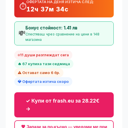
ОФЕРТАТА НА ДЕНЯ ИЗТИЧА СЛЕД:
⏱️
12ч 37м 33с
Бонус стойност: 1.41 лв
💸
Спестяваш чрез сравнение на цени в 148
магазина
11 души разглеждат сега
🔥 67 купиха тази седмица
⚠️ Остават само 6 бр.
💎 Офертата изтича скоро
✓ Купи от frash.eu за 28.22€
→
💖 Запази за по-късно — уведоми ме при