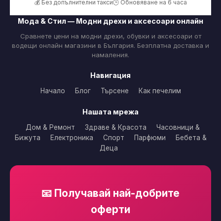
💰 Без допълнителни такси
🕒 Обновяване на 6 часа
Мода & Стил — Модни дрехи и аксесоари онлайн
Сравнете цени на модни дрехи, обувки и аксесоари от
водещи онлайн магазини в България. Безплатна доставка и
намаления.
Навигация
Начало
Блог
Търсене
Как печелим
Нашата мрежа
Дом & Ремонт
Здраве & Красота
Часовници &
Бижута
Електроника
Спорт
Парфюми
Бебета &
Деца
📧 Получавай най-добрите
оферти