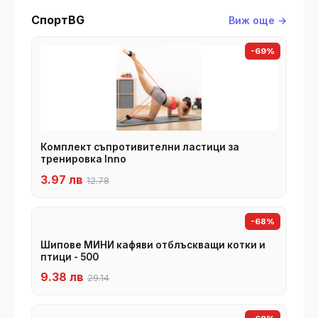
СпортBG
Виж още →
-69%
Комплект съпротивителни ластици за
тренировка Inno
3.97 лв
12.78
-68%
Шипове МИНИ кафяви отблъскващи котки и
птици - 500
9.38 лв
29.14