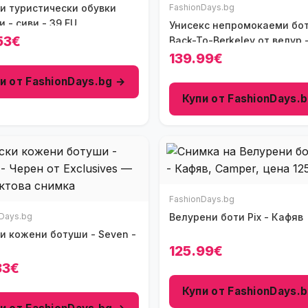
и туристически обувки
FashionDays.bg
 - сиви - 39 EU
Унисекс непромокаеми бо
53€
Back-To-Berkeley от велур 
Тъмнокафяв/Бежов
139.99€
и от FashionDays.bg →
Купи от FashionDays.
FashionDays.bg
Days.bg
Велурени боти Pix - Кафяв
и кожени ботуши - Seven -
125.99€
33€
Купи от FashionDays.