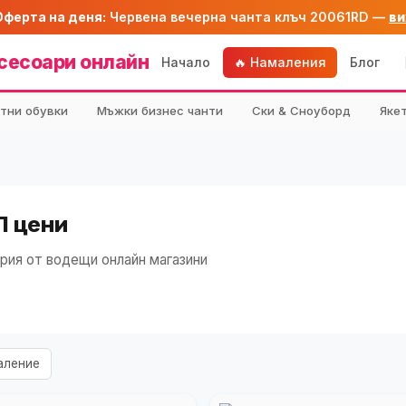
Оферта на деня:
Червена вечерна чанта клъч 20061RD —
ви
сесоари онлайн
Начало
🔥 Намаления
Блог
тни обувки
Мъжки бизнес чанти
Ски & Сноуборд
Яке
П цени
рия от водещи онлайн магазини
аление