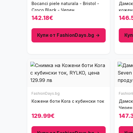
Bocanci piele naturala - Bristol -
Дамск
Croco Black - Черен
кожени
142.18€
146.
Купи от FashionDays.bg →
Куп
FashionDays.bg
Fashion
Кожени боти Kora с кубински ток
Дамск
Черен
129.99€
147.