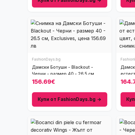
Купи от FashionDays.bg →
Куп
FashionDays.bg
Fashion
Дамски Ботуши - Blackout -
Дамски
Черни - размер 40 - 26.5 см
естес
156.69€
164.
Купи от FashionDays.bg →
Куп