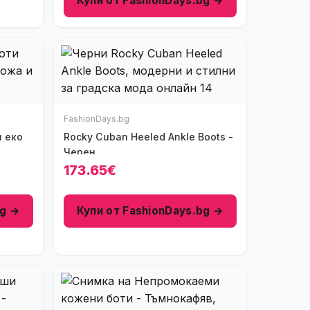
Купи от FashionDays.bg →
FashionDays.bg
и еко
Rocky Cuban Heeled Ankle Boots -
Черен
173.65€
bg →
Купи от FashionDays.bg →