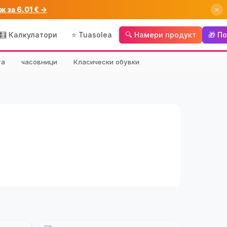
ж за 6.01 € →
×
🧮 Калкулатори
⭐ Tuasolea
🔍 Намери продукт
🎁 П
та
часовници
Класически обувки