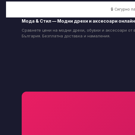
🔒 Сигурно 
Мода & Стил — Модни дрехи и аксесоари онлайн
Сравнете цени на модни дрехи, обувки и аксесоари от
България. Безплатна доставка и намаления.