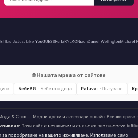
ETI
Liu Jo
Just Like You
GUESS
Furla
RYLKO
Nixon
Daniel Wellington
Michael 
🌐 Нашата мрежа от сайтове
адина
БебиBG
· Бебета и деца
Patuvai
· Пътуване
Кр
Мода & Стил — Модни дрехи и аксесоари онлайн. Всички права з
криване:
Този сайт е независим и съдържа партньорски (affilia
рез тях, може да получим малка комисиона от магазина —
без
и за подобряване на вашето изживяване. Използваме само