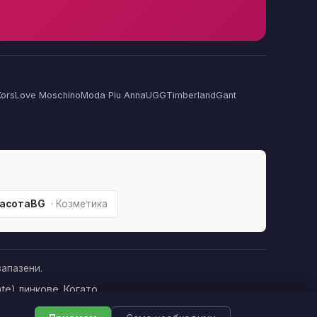
Kors
Love Moschino
Moda Piu Anna
UGG
Timberland
Gant
асотаBG
· Козметика
апазени.
te) линкове. Когато
това да оскъпява