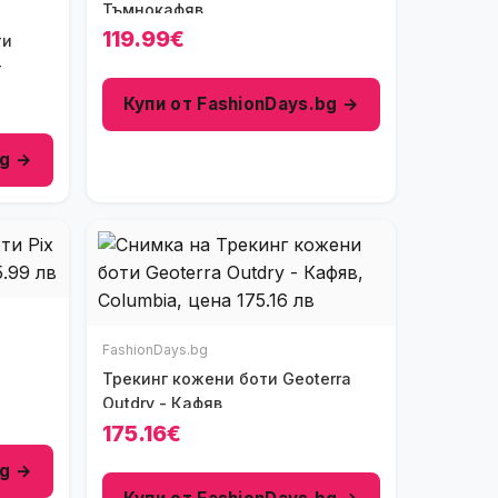
Тъмнокафяв
119.99€
ти
-
Купи от FashionDays.bg →
bg →
FashionDays.bg
Трекинг кожени боти Geoterra
Outdry - Кафяв
175.16€
bg →