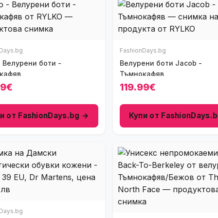
Days.bg
FashionDays.bg
- Велурени боти -
Велурени боти Jacob -
кафяв
Тъмнокафяв
99€
119.99€
и от FashionDays.bg →
Купи от FashionDays.
Days.bg