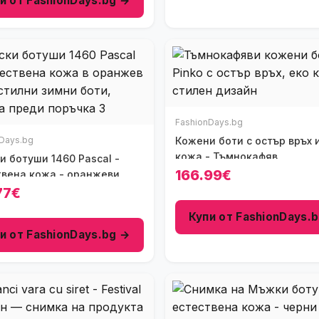
и от FashionDays.bg →
FashionDays.bg
Days.bg
Кожени боти с остър връх 
кожа - Тъмнокафяв
 ботуши 1460 Pascal -
166.99€
твена кожа - оранжеви
77€
Купи от FashionDays.
и от FashionDays.bg →