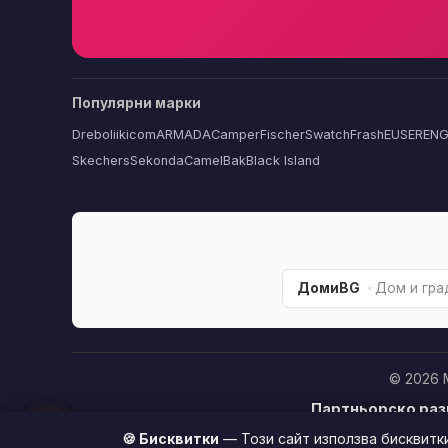
Популярни марки
Dreboliikicom
ARMADA
Camper
Fischer
Swatch
FrashEU
SERENG
Skechers
Sekonda
CamelBak
Black Island
ДомиBG
· Дом и гр
© 2026 
Партньорско раз
🏆
купите продукт п
🍪 Бисквитки
— Този сайт използва бисквитк