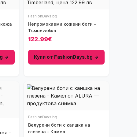
FashionDays.bg
Непромокаеми кожени боти -
Тъмнокафяв
122.99€
bg →
Купи от FashionDays.bg →
FashionDays.bg
Велурени боти с каишка на
глезена - Камел