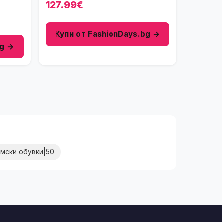
127.99€
Купи от FashionDays.bg →
bg →
мски обувки|50