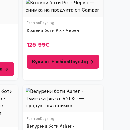
FashionDays.bg
Кожени боти Pix - Черен
125.99€
Купи от FashionDays.bg →
bg →
FashionDays.bg
Велурени боти Asher -