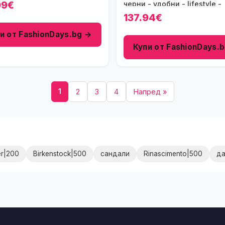
99€
черни - удобни - lifestyle -
137.94€
и от FashionDays.bg →
Купи от FashionDays.
1
2
3
4
Напред »
er|200
Birkenstock|500
сандали
Rinascimento|500
да