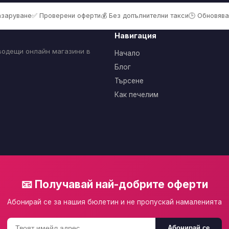
пазаруване
✅ Проверени оферти
💰 Без допълнителни такси
🕒 Обновява
Навигация
 водещи онлайн магазини в
Начало
Блог
Търсене
Как печелим
📧 Получавай най-добрите оферти
Абонирай се за нашия бюлетин и не пропускай намаленията
Абонирай се