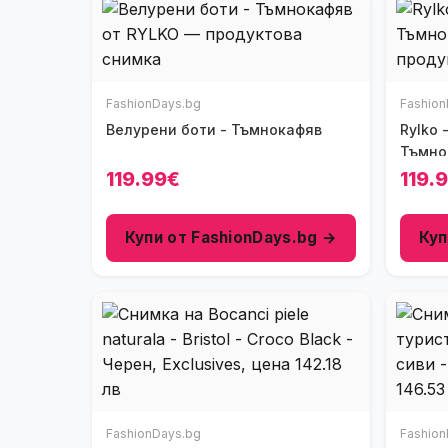
FashionDays.bg
Fashion
Велурени боти - Тъмнокафяв
Rylko 
Тъмно
119.99€
119.
Купи от FashionDays.bg →
Куп
FashionDays.bg
Fashion