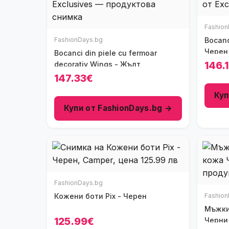
Fashion
FashionDays.bg
Bocanci va
Черен
Bocanci din piele cu fermoar
146.
decorativ Wings - Жълт
147.33€
Куп
Купи от FashionDays.bg →
FashionDays.bg
Кожени боти Pix - Черен
Fashion
Мъжки боти Ес
125.99€
Черни