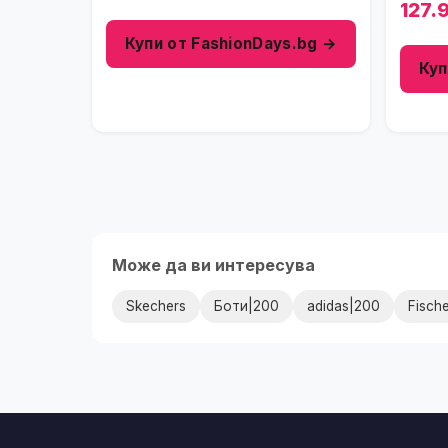
127.
Купи от FashionDays.bg →
Куп
Може да ви интересува
Skechers
Боти|200
adidas|200
Fisch