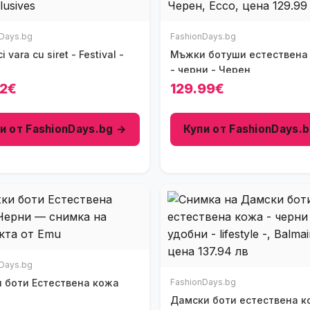
Days.bg
FashionDays.bg
ra cu siret - Festival -
Мъжки ботуши естествена кожа
- черни - Черен
12€
129.99€
и от FashionDays.bg →
Купи от FashionDays.
Days.bg
тествена кожа
FashionDays.bg
Дамски боти естествена кожа -