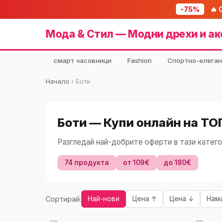
-75%
🔥 
Мода & Стил — Модни дрехи и ак
смарт часовници
Fashion
Спортно-елеган
Начало
›
Боти
Боти — Купи онлайн на ТО
Разгледай най-добрите оферти в тази катего
74 продукта
от 109€
до 180€
Сортирай:
Най-нови
Цена ↑
Цена ↓
Нам