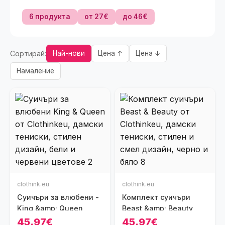
6 продукта
от 27€
до 46€
Сортирай:
Най-нови
Цена ↑
Цена ↓
Намаление
clothink.eu
clothink.eu
Суичъри за влюбени -
Комплект суичъри
King &amp; Queen
Beast &amp; Beauty
45.97€
45.97€