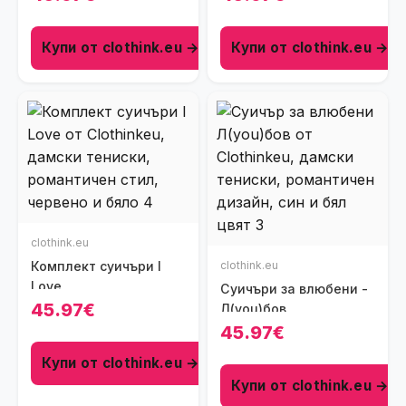
Купи от clothink.eu →
Купи от clothink.eu →
clothink.eu
Комплект суичъри I
clothink.eu
Love
Суичъри за влюбени -
45.97€
Л(you)бов
45.97€
Купи от clothink.eu →
Купи от clothink.eu →