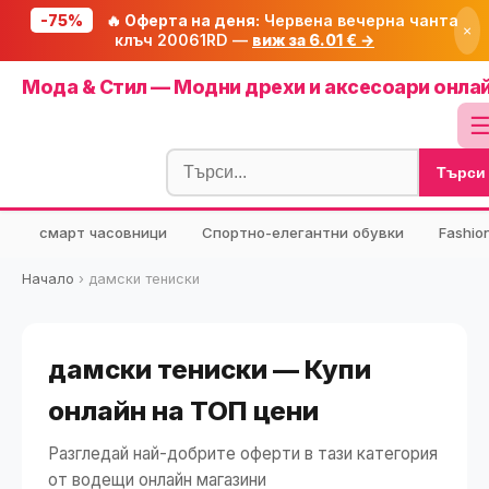
-75%
🔥 Оферта на деня:
Червена вечерна чанта
×
клъч 20061RD —
виж за 6.01 € →
Начало
Мода & Стил — Модни дрехи и аксесоари онла
🔥 Намаления
Блог
Търси
🧮 Калкулатори
⭐ Tuasolea
смарт часовници
Спортно-елегантни обувки
Fashio
🔍 Намери продукт
Начало
›
дамски тениски
🎁 Подарък
🎟️ Купони
дамски тениски — Купи
онлайн на ТОП цени
Разгледай най-добрите оферти в тази категория
от водещи онлайн магазини