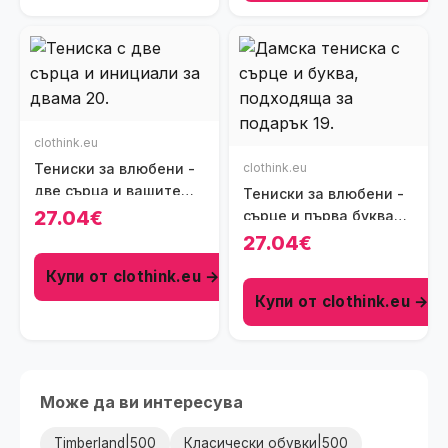
clothink.eu
Тениски за влюбени -
clothink.eu
две сърца и вашите
Тениски за влюбени -
инициали
27.04€
сърце и първа буква
на любимият човек
27.04€
Купи от clothink.eu →
Купи от clothink.eu →
Може да ви интересува
Timberland|500
Класически обувки|500