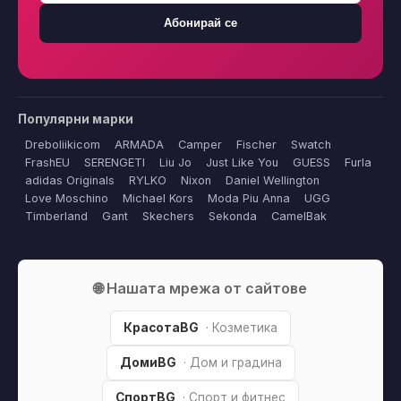
Абонирай се
Популярни марки
Dreboliikicom
ARMADA
Camper
Fischer
Swatch
FrashEU
SERENGETI
Liu Jo
Just Like You
GUESS
Furla
adidas Originals
RYLKO
Nixon
Daniel Wellington
Love Moschino
Michael Kors
Moda Piu Anna
UGG
Timberland
Gant
Skechers
Sekonda
CamelBak
🌐 Нашата мрежа от сайтове
КрасотаBG
· Козметика
ДомиBG
· Дом и градина
СпортBG
· Спорт и фитнес