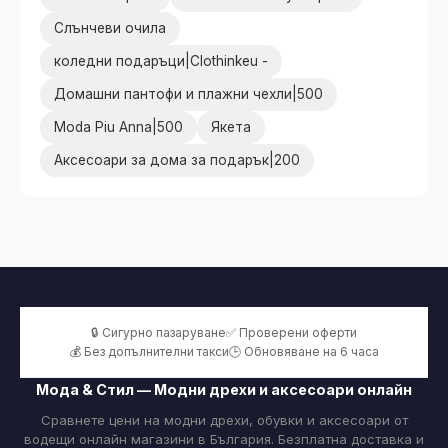
Слънчеви очила
коледни подаръци|Clothinkeu -
Домашни пантофи и плажни чехли|500
Moda Piu Anna|500
Якета
Аксесоари за дома за подарък|200
🔒 Сигурно пазаруване
✅ Проверени оферти
💰 Без допълнителни такси
🕒 Обновяване на 6 часа
Мода & Стил — Модни дрехи и аксесоари онлайн
Сравнете цени на модни дрехи, обувки и аксесоари от
водещи онлайн магазини в България. Безплатна доставка и