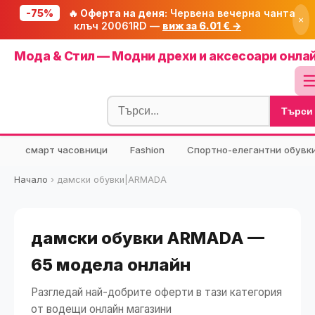
-75%
🔥 Оферта на деня:
Червена вечерна чанта
×
клъч 20061RD —
виж за 6.01 € →
Начало
Мода & Стил — Модни дрехи и аксесоари онла
🔥 Намаления
Блог
Търси
🧮 Калкулатори
⭐ Tuasolea
смарт часовници
Fashion
Спортно-елегантни обувк
🔍 Намери продукт
Начало
›
дамски обувки|ARMADA
🎁 Подарък
🎟️ Купони
дамски обувки ARMADA —
65 модела онлайн
Разгледай най-добрите оферти в тази категория
от водещи онлайн магазини