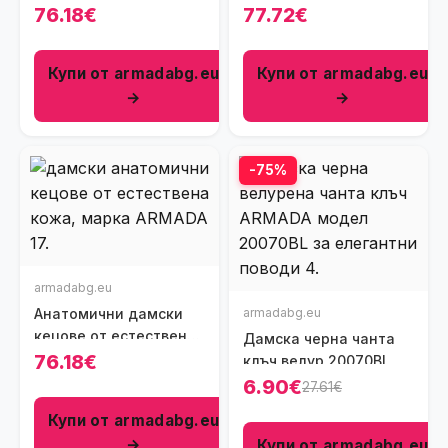
кожа
различен цвят
76.18€
77.72€
Купи от armadabg.eu
Купи от armadabg.eu
→
→
-75%
armadabg.eu
Анатомични дамски
armadabg.eu
кецове от естествена
Дамска черна чанта
кожа
76.18€
клъч велур 20070BL
6.90€
27.61€
Купи от armadabg.eu
→
Купи от armadabg.eu