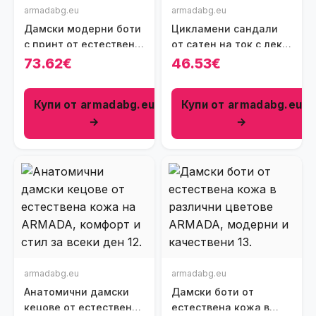
armadabg.eu
armadabg.eu
Дамски модерни боти
Цикламени сандали
с принт от естествена
от сатен на ток с лека
кожа
платформа
73.62€
46.53€
Купи от armadabg.eu
Купи от armadabg.eu
→
→
armadabg.eu
armadabg.eu
Анатомични дамски
Дамски боти от
кецове от естествена
естествена кожа в