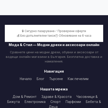
🔒 Сигурно пазаруване
✅ Проверени оферти
💰 Без допълнителни такси
🕒 Обновяване на 6 часа
Мода & Стил — Модни дрехи и аксесоари онлайн
Сравнете цени на модни дрехи, обувки и аксесоари от
водещи онлайн магазини в България. Безплатна доставка и
намаления.
Навигация
Начало
Блог
Търсене
Как печелим
Нашата мрежа
Дом & Ремонт
Здраве & Красота
Часовници &
Бижута
Електроника
Спорт
Парфюми
Бебета &
Деца