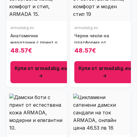
armadabg.eu
armadabg.eu
Анатомични
Черни чехли на
маратонки с принт от
платформа от
естествена кожа
естествена кожа
48.57€
48.57€
Купи от armadabg.eu
Купи от armadabg.eu
→
→