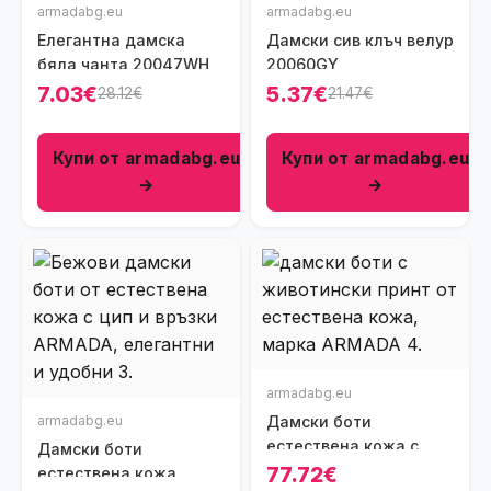
armadabg.eu
armadabg.eu
Елегантна дамска
Дамски сив клъч велур
бяла чанта 20047WH
20060GY
7.03€
5.37€
28.12€
21.47€
Купи от armadabg.eu
Купи от armadabg.eu
→
→
armadabg.eu
armadabg.eu
Дамски боти
естествена кожа с
Дамски боти
животински принт
77.72€
естествена кожа