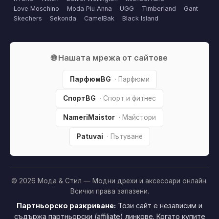
Love Moschino
Moda Piu Anna
UGG
Timberland
Gant
Skechers
Sekonda
CamelBak
Black Island
🌐 Нашата мрежа от сайтове
ПарфюмBG
· Парфюми
СпортBG
· Спорт и фитнес
NameriMaistor
· Майстори
Patuvai
· Пътуване
© 2026 Мода & Стил — Модни дрехи и аксесоари онлайн.
Всички права запазени.
Партньорско разкриване:
Този сайт е независим и
съдържа партньорски (affiliate) линкове. Когато купите