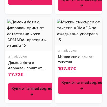
→
armadabg.eu
armadabg.eu
Мъжки сникърси от
текстил
Дамски боти с
107.37€
флорален принт от
естествена кожа
77.72€
Купи от armadabg.eu
→
Купи от armadabg.eu
→