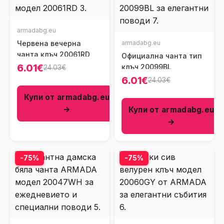
armadabg.eu
Червена вечерна
armadabg.eu
чанта клъч 20061RD
Официална чанта тип
6.01€
клъч 20099BL
24.03€
6.01€
24.03€
Купи от armadabg.eu
→
Купи от armadabg.eu
→
-75%
-75%