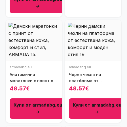
→
armadabg.eu
armadabg.eu
Анатомични
Черни чехли на
маратонки с принт от
платформа от
естествена кожа
естествена кожа
48.57€
48.57€
Купи от armadabg.eu
Купи от armadabg.eu
→
→