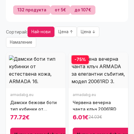
132 продукта
от 5€
до 107€
Сортирай:
Най-нови
Цена ↑
Цена ↓
Намаление
-75%
armadabg.eu
armadabg.eu
Дамски бежови боти
Червена вечерна
тип кубинки от
чанта клъч 20061RD
естествена кожа
77.72€
6.01€
24.03€