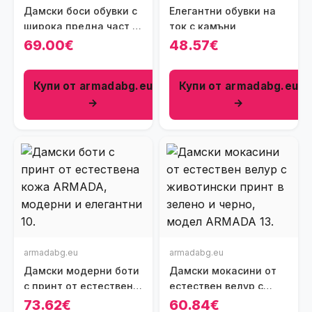
Дамски боси обувки с
Елегантни обувки на
широка предна част -
ток с камъни
Safari
69.00€
48.57€
Купи от armadabg.eu
Купи от armadabg.eu
→
→
armadabg.eu
armadabg.eu
Дамски модерни боти
Дамски мокасини от
с принт от естествена
естествен велур с
кожа
животински принт в
73.62€
60.84€