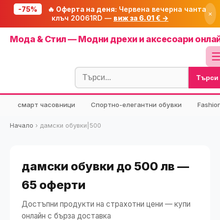
-75%
🔥 Оферта на деня:
Червена вечерна чанта
×
клъч 20061RD —
виж за 6.01 € →
Начало
Мода & Стил — Модни дрехи и аксесоари онла
🔥 Намаления
Блог
Търси
🧮 Калкулатори
⭐ Tuasolea
смарт часовници
Спортно-елегантни обувки
Fashio
🔍 Намери продукт
Начало
›
дамски обувки|500
🎁 Подарък
🎟️ Купони
дамски обувки до 500 лв —
65 оферти
Достъпни продукти на страхотни цени — купи
онлайн с бърза доставка