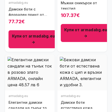
armadabg.eu
Мъжки сникърси от
текстил
Дамски боти с
107.37€
флорален принт от
естествена кожа
77.72€
Купи от armadabg.eu
→
Купи от armadabg.eu
→
armadabg.eu
armadabg.eu
Елегантни дамски
Дамски боти
сандали на тънък ток
естествена кожа