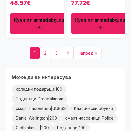
в цвят розово злато
бежови с цип и връзки
48.57€
77.72€
Купи от armadabg.eu
Купи от armadabg.eu
→
→
1
2
3
4
Напред »
Може да ви интересува
коледни подаръци|100
Подаръци|Dreboliikicom
смарт часовници|GUESS
Класически обувки
Daniel Wellington|200
смарт часовници|Police
Clothinkeu - |200
Подаръци|100