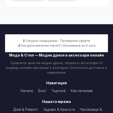
🔒 Сигурно пазаруване
✅ Проверени оферти
💰 Без допълнителни такси
🕒 Обновяване на 6 часа
Мода & Стил — Модни дрехи и аксесоари онлайн
Сравнете цени на модни дрехи, обувки и аксесоари от
водещи онлайн магазини в България. Безплатна доставка и
намаления.
Навигация
Начало
Блог
Търсене
Как печелим
Нашата мрежа
Дом & Ремонт
Здраве & Красота
Часовници &