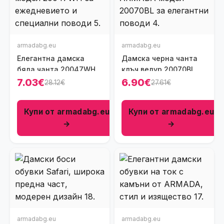
armadabg.eu
armadabg.eu
Елегантна дамска
Дамска черна чанта
бяла чанта 20047WH
клъч велур 20070BL
7.03€
6.90€
28.12€
27.61€
Купи от armadabg.eu
Купи от armadabg.eu
→
→
armadabg.eu
armadabg.eu