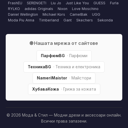
FrashEU
SERENGETI
Liu Jo
Just Like You
GUESS
Furla
RYLKO
adidas Originals
Nixon
Love Moschino
Daniel Wellington
Michael Kors
CamelBak
UGG
Moda Piu Anna
Timberland
Gant
Skechers
Sekonda
🌐 Нашата мрежа от сайтове
ПарфюмBG
· Парфюми
ТехникаBG
· Техника и електроника
NameriMaistor
· Майстори
ХубаваКожа
· Грижа за кожата
© 2026 Мода & Стил — Модни дрехи и аксесоари онлайн.
Всички права запазени.