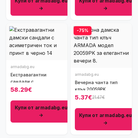
Купи от armadabg.eu
Купи от armadabg.eu
→
→
-75%
armadabg.eu
Екстравагантни
armadabg.eu
сандали с
Вечерна чанта тип
асиметричен ток и
58.29€
клъч 20059PK
дързък принт в черно
5.37€
21.47€
Купи от armadabg.eu
→
Купи от armadabg.eu
→