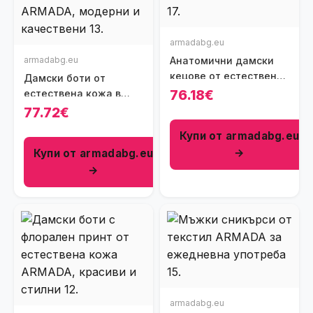
armadabg.eu
armadabg.eu
Анатомични дамски
кецове от естествена
Дамски боти от
кожа
76.18€
естествена кожа в
различен цвят
77.72€
Купи от armadabg.eu
→
Купи от armadabg.eu
→
armadabg.eu