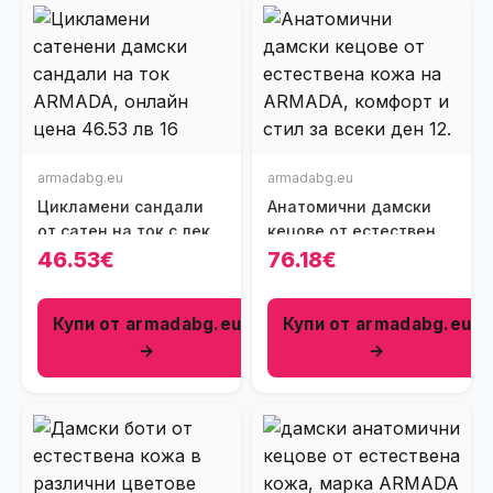
armadabg.eu
armadabg.eu
Цикламени сандали
Анатомични дамски
от сатен на ток с лека
кецове от естествена
платформа
кожа
46.53€
76.18€
Купи от armadabg.eu
Купи от armadabg.eu
→
→