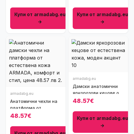
зелено и черно
Купи от armadabg.eu
Купи от armadabg.eu
→
→
armadabg.eu
Дамски анатомични
яркорозови кецове от
armadabg.eu
естествена кожа
48.57€
Анатомични чехли на
платформа от
естествена кожа
48.57€
Купи от armadabg.eu
→
Купи от armadabg.eu