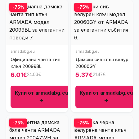
-75%
-75%
armadabg.eu
armadabg.eu
Официална чанта тип
Дамски сив клъч велур
клъч 20099BL
20060GY
6.01€
5.37€
24.03€
21.47€
Купи от armadabg.eu
Купи от armadabg.eu
→
→
-75%
-75%