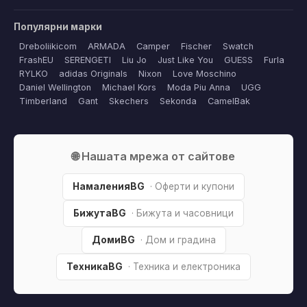
Популярни марки
Dreboliikicom
ARMADA
Camper
Fischer
Swatch
FrashEU
SERENGETI
Liu Jo
Just Like You
GUESS
Furla
RYLKO
adidas Originals
Nixon
Love Moschino
Daniel Wellington
Michael Kors
Moda Piu Anna
UGG
Timberland
Gant
Skechers
Sekonda
CamelBak
🌐 Нашата мрежа от сайтове
НамаленияBG
· Оферти и купони
БижутаBG
· Бижута и часовници
ДомиBG
· Дом и градина
ТехникаBG
· Техника и електроника