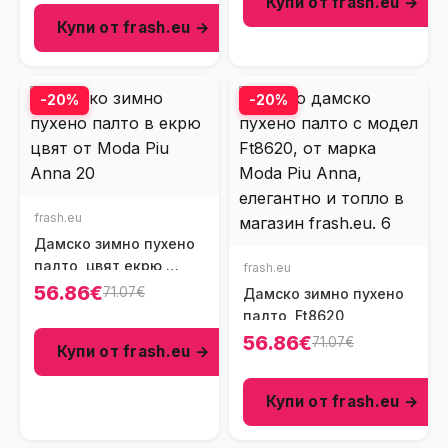
Купи от frash.eu →
Купи от frash.eu →
-20%
-20%
frash.eu
Дамско зимно пухено
палто, цвят екрю,
frash.eu
Ft8620-1
56.86€
71.07€
Дамско зимно пухено
палто, Ft8620
56.86€
71.07€
Купи от frash.eu →
Купи от frash.eu →