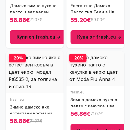
Дамско зимно пухено
Елегантно Дамско
палто, цвят черен,
Палто тип Теди в Цвят
Ft8621
Шоколад – Класическа
56.86€
55.20€
71.07€
69.00€
Кройка и Мекота,
Ft8759
Купи от frash.eu →
Купи от frash.eu →
-20%
-20%
frash.eu
frash.eu
Зимно дамско пухено
палто с качулка, цвят
Зимно дамско яке,
екрю, Ft8588
56.86€
естествен косъм на
71.07€
качулката, цвят екрю,
56.86€
71.07€
Ft8535-2