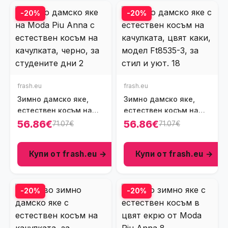
-20%
-20%
frash.eu
frash.eu
Зимно дамско яке,
Зимно дамско яке,
естествен косъм на
естествен косъм на
качулката, цвят черен,
качулката, цвят каки,
56.86€
56.86€
71.07€
71.07€
Ft8535
Ft8535-3
Купи от frash.eu →
Купи от frash.eu →
-20%
-20%