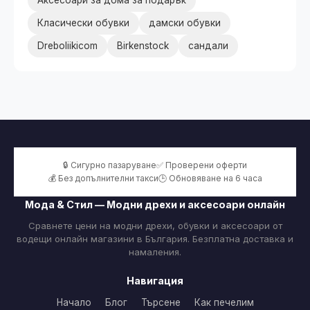
Аксесоари за дома за подарък
Класически обувки
дамски обувки
Dreboliikicom
Birkenstock
сандали
🔒 Сигурно пазаруване
✅ Проверени оферти
💰 Без допълнителни такси
🕒 Обновяване на 6 часа
Мода & Стил — Модни дрехи и аксесоари онлайн
Сравнете цени на модни дрехи, обувки и аксесоари от
водещи онлайн магазини в България. Безплатна доставка и
намаления.
Навигация
Начало
Блог
Търсене
Как печелим