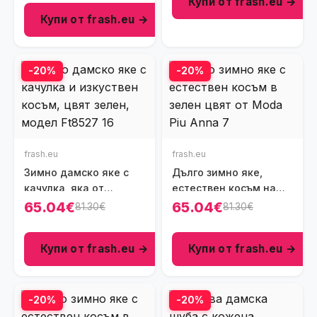
Купи от frash.eu →
Купи от frash.eu →
-20%
-20%
frash.eu
frash.eu
Зимно дамско яке с
Дълго зимно яке,
качулка, яка от
естествен косъм на
изкуствен косъм, цвят
качулката, цвят зелен,
65.04€
65.04€
81.30€
81.30€
зелен, Ft8527
Ft8533
Купи от frash.eu →
Купи от frash.eu →
-20%
-20%