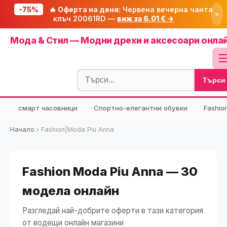
-75%
🔥 Оферта на деня:
Червена вечерна чанта
×
клъч 20061RD —
виж за 6.01 € →
Начало
Мода & Стил — Модни дрехи и аксесоари онла
🔥 Намаления
Блог
Търси
🧮 Калкулатори
⭐ Tuasolea
смарт часовници
Спортно-елегантни обувки
Fashio
🔍 Намери продукт
Начало
›
Fashion|Moda Piu Anna
🎁 Подарък
🎟️ Купони
Fashion Moda Piu Anna — 30
модела онлайн
Разгледай най-добрите оферти в тази категория
от водещи онлайн магазини