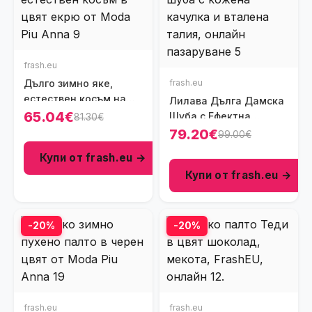
frash.eu
Дълго зимно яке,
frash.eu
естествен косъм на
Лилава Дълга Дамска
качулката, цвят екрю,
65.04€
Шуба с Ефектна
81.30€
Ft8533-2
Кожена Качулка и
79.20€
99.00€
Вталена Талия, Ft6028
Купи от frash.eu →
Купи от frash.eu →
-20%
-20%
frash.eu
frash.eu