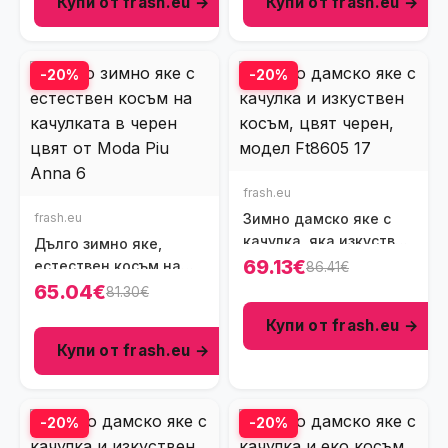
Купи от frash.eu →
Купи от frash.eu →
-20%
-20%
frash.eu
frash.eu
Зимно дамско яке с
качулка, яка изкуствен
Дълго зимно яке,
косъм, цвят черен,
69.13€
естествен косъм на
86.41€
Ft8605
качулката, цвят черен,
65.04€
81.30€
Ft8534-1
Купи от frash.eu →
Купи от frash.eu →
-20%
-20%