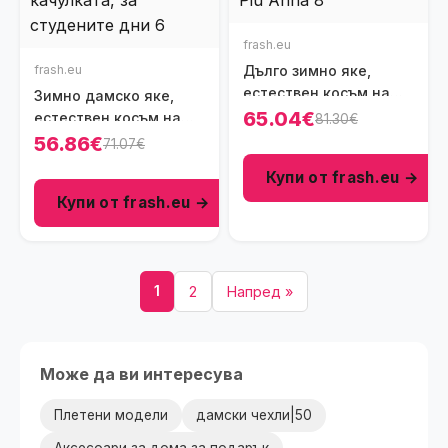
frash.eu
frash.eu
Дълго зимно яке,
естествен косъм на
Зимно дамско яке,
качулката, цвят екрю,
65.04€
естествен косъм на
81.30€
Ft8590
качулката, цвят кафяв,
56.86€
71.07€
Ft8535-1
Купи от frash.eu →
Купи от frash.eu →
1
2
Напред »
Може да ви интересува
Плетени модели
дамски чехли|50