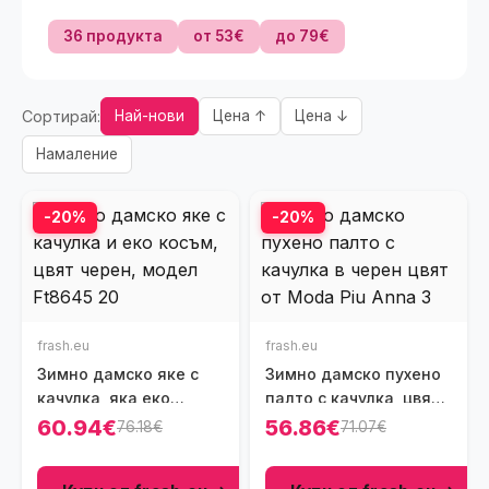
36 продукта
от 53€
до 79€
Сортирай:
Най-нови
Цена ↑
Цена ↓
Намаление
-20%
-20%
frash.eu
frash.eu
Зимно дамско яке с
Зимно дамско пухено
качулка, яка еко
палто с качулка, цвят
косъм, цвят черен,
черен, Ft8589
60.94€
56.86€
76.18€
71.07€
Ft8645