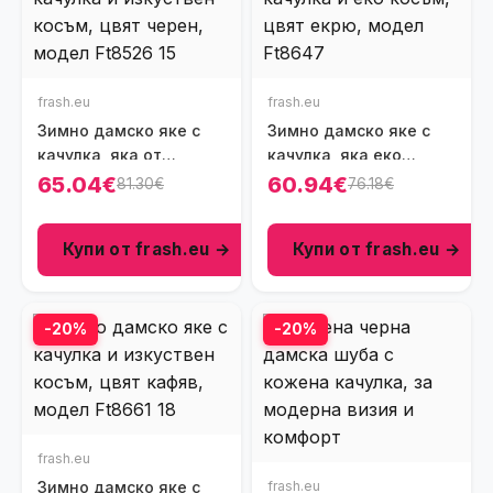
frash.eu
frash.eu
Зимно дамско яке с
Зимно дамско яке с
качулка, яка от
качулка, яка еко
изкуствен косъм, цвят
косъм, цвят екрю,
65.04€
60.94€
81.30€
76.18€
черен, Ft8526
Ft8647
Купи от frash.eu →
Купи от frash.eu →
-20%
-20%
frash.eu
Зимно дамско яке с
frash.eu