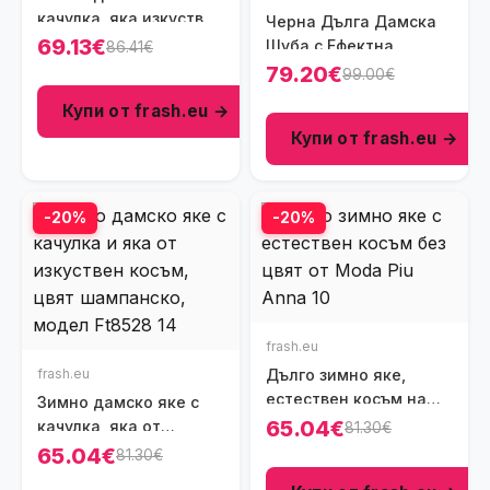
качулка, яка изкуствен
Черна Дълга Дамска
косъм, цвят кафяв,
69.13€
Шуба с Ефектна
86.41€
Ft8661
Кожена Качулка и
79.20€
99.00€
Вталена Талия, Ft6029
Купи от frash.eu →
Купи от frash.eu →
-20%
-20%
frash.eu
frash.eu
Дълго зимно яке,
естествен косъм на
Зимно дамско яке с
качулката, Ft8599
65.04€
качулка, яка от
81.30€
изкуствен косъм, цвят
65.04€
81.30€
шампанско, Ft8528