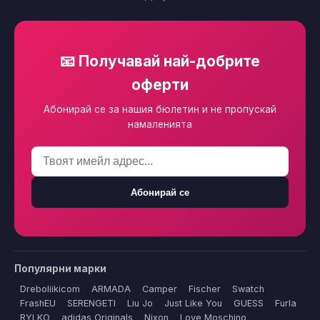
📧 Получавай най-добрите
оферти
Абонирай се за нашия бюлетин и не пропускай
намаленията
Абонирай се
Популярни марки
Dreboliikicom
ARMADA
Camper
Fischer
Swatch
FrashEU
SERENGETI
Liu Jo
Just Like You
GUESS
Furla
RYLKO
adidas Originals
Nixon
Love Moschino