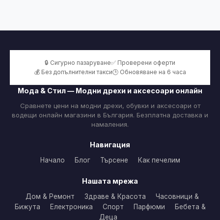
🔒 Сигурно пазаруване
✅ Проверени оферти
💰 Без допълнителни такси
🕒 Обновяване на 6 часа
Мода & Стил — Модни дрехи и аксесоари онлайн
Сравнете цени на модни дрехи, обувки и аксесоари от
водещи онлайн магазини в България. Безплатна доставка и
намаления.
Навигация
Начало
Блог
Търсене
Как печелим
Нашата мрежа
Дом & Ремонт
Здраве & Красота
Часовници &
Бижута
Електроника
Спорт
Парфюми
Бебета &
Деца