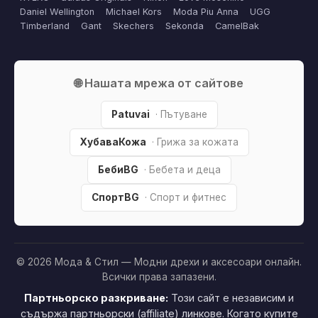
Daniel Wellington
Michael Kors
Moda Piu Anna
UGG
Timberland
Gant
Skechers
Sekonda
CamelBak
🌐 Нашата мрежа от сайтове
Patuvai
· Пътуване
ХубаваКожа
· Грижа за кожата
БебиBG
· Бебета и деца
СпортBG
· Спорт и фитнес
© 2026 Мода & Стил — Модни дрехи и аксесоари онлайн.
Всички права запазени.
Партньорско разкриване:
Този сайт е независим и
съдържа партньорски (affiliate) линкове. Когато купите