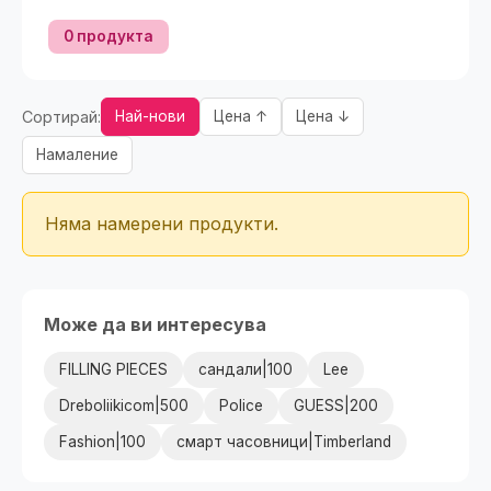
0 продукта
Сортирай:
Най-нови
Цена ↑
Цена ↓
Намаление
Няма намерени продукти.
Може да ви интересува
FILLING PIECES
сандали|100
Lee
Dreboliikicom|500
Police
GUESS|200
Fashion|100
смарт часовници|Timberland