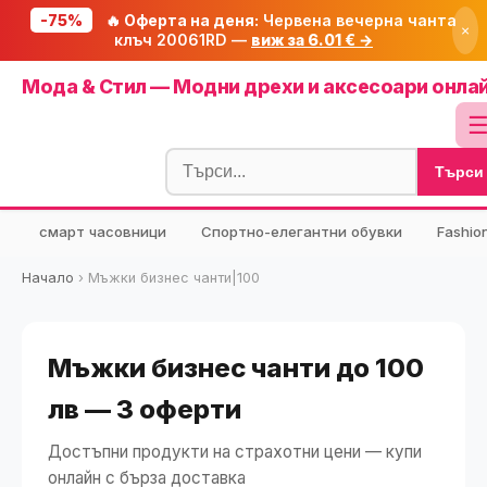
-75%
🔥 Оферта на деня:
Червена вечерна чанта
×
клъч 20061RD —
виж за 6.01 € →
Начало
Мода & Стил — Модни дрехи и аксесоари онла
🔥 Намаления
Блог
Търси
🧮 Калкулатори
⭐ Tuasolea
смарт часовници
Спортно-елегантни обувки
Fashio
🔍 Намери продукт
Начало
›
Мъжки бизнес чанти|100
🎁 Подарък
🎟️ Купони
Мъжки бизнес чанти до 100
лв — 3 оферти
Достъпни продукти на страхотни цени — купи
онлайн с бърза доставка