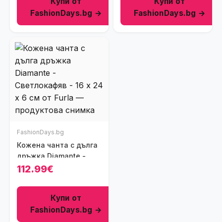
Купи от
Купи от
FashionDays.bg →
FashionDays.bg →
FashionDays.bg
Кожена чанта с дълга
дръжка Diamante -
Светлокафяв - 16 x 24
112.99€
x 6 см
Купи от
FashionDays.bg →