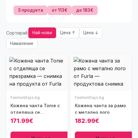
3 продукта
от 113€
до 183€
Сортирай:
Най-нови
Цена ↑
Цена ↓
Намаление
FashionDays.bg
FashionDays.bg
Кожена чанта Tonie с
Кожена чанта за рамо
отделяща се
с метално лого
презрамка
171.99€
182.99€