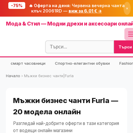
-75%
🔥 Оферта на деня:
Червена вечерна чанта
×
клъч 20061RD —
виж за 6.01 € →
Начало
Мода & Стил — Модни дрехи и аксесоари онла
🔥 Намаления
Блог
Търси
🧮 Калкулатори
⭐ Tuasolea
смарт часовници
Спортно-елегантни обувки
Fashio
🔍 Намери продукт
Начало
›
Мъжки бизнес чанти|Furla
🎁 Подарък
🎟️ Купони
Мъжки бизнес чанти Furla —
20 модела онлайн
Разгледай най-добрите оферти в тази категория
от водещи онлайн магазини