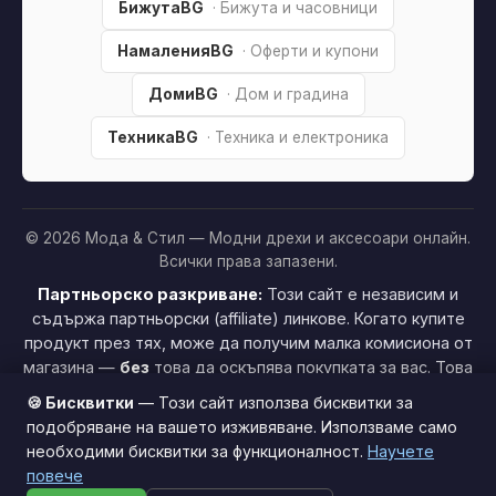
БижутаBG
· Бижута и часовници
НамаленияBG
· Оферти и купони
ДомиBG
· Дом и градина
ТехникаBG
· Техника и електроника
© 2026 Мода & Стил — Модни дрехи и аксесоари онлайн.
Всички права запазени.
Партньорско разкриване:
Този сайт е независим и
съдържа партньорски (affiliate) линкове. Когато купите
продукт през тях, може да получим малка комисиона от
магазина —
без
това да оскъпява покупката за вас. Това
ни помага да поддържаме сайта безплатен.
Как
🍪 Бисквитки
— Този сайт използва бисквитки за
печелим »
подобряване на вашето изживяване. Използваме само
необходими бисквитки за функционалност.
Научете
Този сайт използва бисквитки за по-добро потребителско
повече
изживяване.
Научи повече