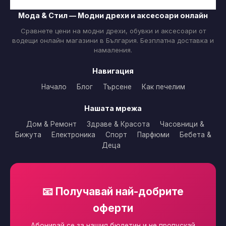
Мода & Стил — Модни дрехи и аксесоари онлайн
Сравнете цени на модни дрехи, обувки и аксесоари от
водещи онлайн магазини в България. Безплатна доставка и
намаления.
Навигация
Начало
Блог
Търсене
Как печелим
Нашата мрежа
Дом & Ремонт
Здраве & Красота
Часовници &
Бижута
Електроника
Спорт
Парфюми
Бебета &
Деца
📧 Получавай най-добрите
оферти
Абонирай се за нашия бюлетин и не пропускай