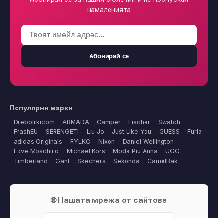
намаленията
Абонирай се
Популярни марки
Dreboliikicom
ARMADA
Camper
Fischer
Swatch
FrashEU
SERENGETI
Liu Jo
Just Like You
GUESS
Furla
adidas Originals
RYLKO
Nixon
Daniel Wellington
Love Moschino
Michael Kors
Moda Piu Anna
UGG
Timberland
Gant
Skechers
Sekonda
CamelBak
🌐 Нашата мрежа от сайтове