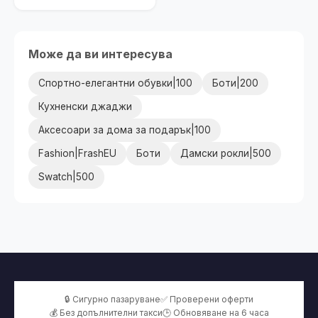
Може да ви интересува
Спортно-елегантни обувки|100
Боти|200
Кухненски джаджи
Аксесоари за дома за подарък|100
Fashion|FrashEU
Боти
Дамски рокли|500
Swatch|500
🔒 Сигурно пазаруване
✅ Проверени оферти
💰 Без допълнителни такси
🕒 Обновяване на 6 часа