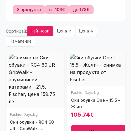
8 продукта
от 106€
до 178€
Сортирай:
Най-нови
Цена ↑
Цена ↓
Намаление
FashionDays.bg
Ски обувки One - 15.5 -
Жълт
105.74€
FashionDays.bg
Ски обувки - RC4 60
JR - GripWalk -