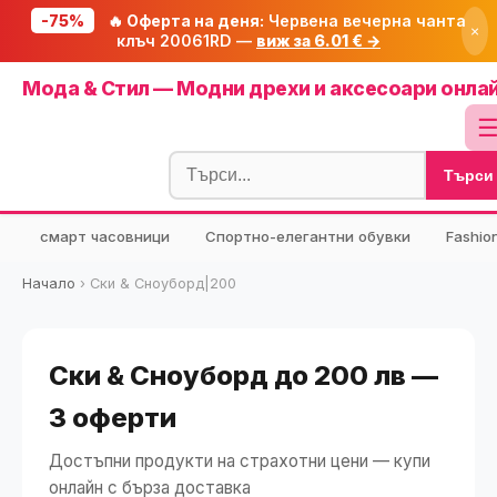
-75%
🔥 Оферта на деня:
Червена вечерна чанта
×
клъч 20061RD —
виж за 6.01 € →
Начало
Мода & Стил — Модни дрехи и аксесоари онла
🔥 Намаления
Блог
Търси
🧮 Калкулатори
⭐ Tuasolea
смарт часовници
Спортно-елегантни обувки
Fashio
🔍 Намери продукт
Начало
›
Ски & Сноуборд|200
🎁 Подарък
🎟️ Купони
Ски & Сноуборд до 200 лв —
3 оферти
Достъпни продукти на страхотни цени — купи
онлайн с бърза доставка