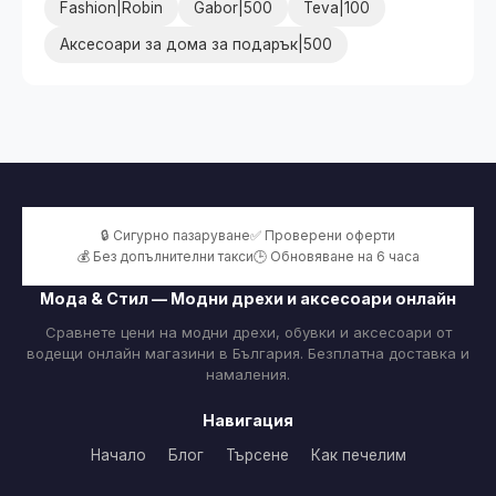
Fashion|Robin
Gabor|500
Teva|100
Аксесоари за дома за подарък|500
🔒 Сигурно пазаруване
✅ Проверени оферти
💰 Без допълнителни такси
🕒 Обновяване на 6 часа
Мода & Стил — Модни дрехи и аксесоари онлайн
Сравнете цени на модни дрехи, обувки и аксесоари от
водещи онлайн магазини в България. Безплатна доставка и
намаления.
Навигация
Начало
Блог
Търсене
Как печелим