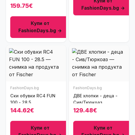
Купи от
алуминиеви катарами
159.75€
FashionDays.bg →
- 21.5
Купи от
FashionDays.bg →
FashionDays.bg
FashionDays.bg
Ски обувки RC4 FUN
ДВЕ хлопки - деца -
100 - 28.5
Сив/Тюркоаз
144.62€
129.48€
Купи от
Купи от