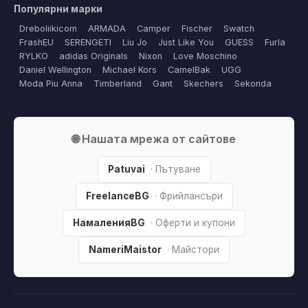
Популярни марки
Dreboliikicom
ARMADA
Camper
Fischer
Swatch
FrashEU
SERENGETI
Liu Jo
Just Like You
GUESS
Furla
RYLKO
adidas Originals
Nixon
Love Moschino
Daniel Wellington
Michael Kors
CamelBak
UGG
Moda Piu Anna
Timberland
Gant
Skechers
Sekonda
🌐 Нашата мрежа от сайтове
Patuvai
· Пътуване
FreelanceBG
· Фрийлансъри
НамаленияBG
· Оферти и купони
NameriMaistor
· Майстори