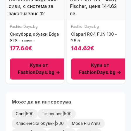
FashionDays.bg
FashionDays.bg
Сноуборд обувки Edge
Clapari RC4 FUN 100 -
SLS - сиви -
26.5
синтетичен материал
177.64€
144.62€
- система за
закопчаване SLS -
Купи от
Купи от
размер
FashionDays.bg →
FashionDays.bg →
Може да ви интересува
Gant|500
Timberland|500
Класически обувки|200
Moda Piu Anna