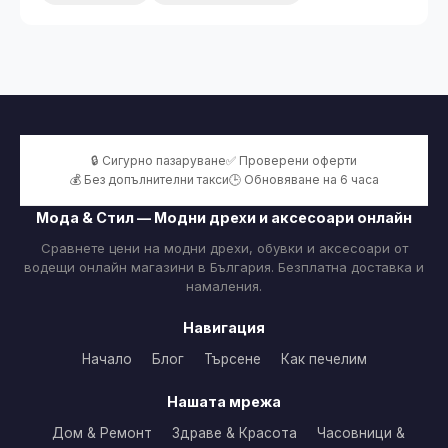
🔒 Сигурно пазаруване
✅ Проверени оферти
💰 Без допълнителни такси
🕒 Обновяване на 6 часа
Мода & Стил — Модни дрехи и аксесоари онлайн
Сравнете цени на модни дрехи, обувки и аксесоари от
водещи онлайн магазини в България. Безплатна доставка и
намаления.
Навигация
Начало
Блог
Търсене
Как печелим
Нашата мрежа
Дом & Ремонт
Здраве & Красота
Часовници &