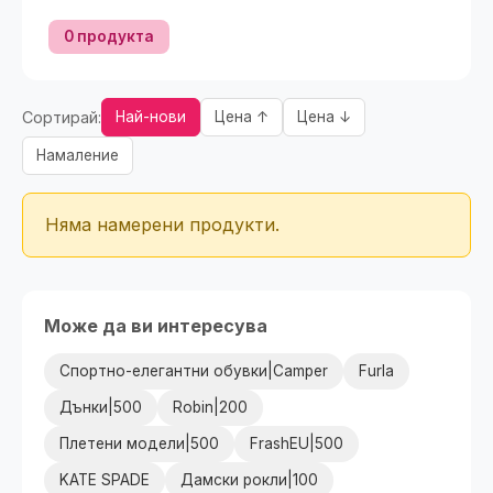
0 продукта
Сортирай:
Най-нови
Цена ↑
Цена ↓
Намаление
Няма намерени продукти.
Може да ви интересува
Спортно-елегантни обувки|Camper
Furla
Дънки|500
Robin|200
Плетени модели|500
FrashEU|500
KATE SPADE
Дамски рокли|100