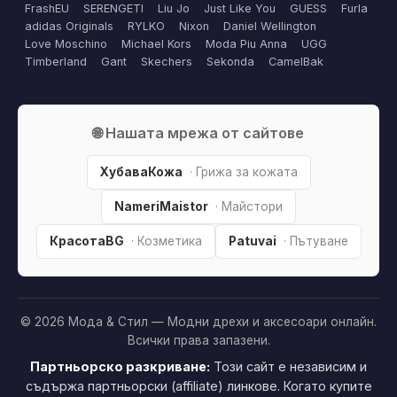
FrashEU
SERENGETI
Liu Jo
Just Like You
GUESS
Furla
adidas Originals
RYLKO
Nixon
Daniel Wellington
Love Moschino
Michael Kors
Moda Piu Anna
UGG
Timberland
Gant
Skechers
Sekonda
CamelBak
🌐 Нашата мрежа от сайтове
ХубаваКожа
· Грижа за кожата
NameriMaistor
· Майстори
КрасотаBG
· Козметика
Patuvai
· Пътуване
© 2026 Мода & Стил — Модни дрехи и аксесоари онлайн.
Всички права запазени.
Партньорско разкриване:
Този сайт е независим и
съдържа партньорски (affiliate) линкове. Когато купите