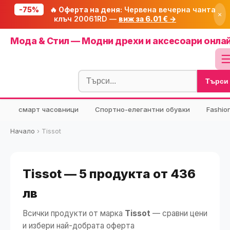
-75%
🔥 Оферта на деня:
Червена вечерна чанта
×
клъч 20061RD —
виж за 6.01 € →
Начало
Мода & Стил — Модни дрехи и аксесоари онла
🔥 Намаления
Блог
Търси
🧮 Калкулатори
⭐ Tuasolea
смарт часовници
Спортно-елегантни обувки
Fashio
🔍 Намери продукт
Начало
›
Tissot
🎁 Подарък
🎟️ Купони
Tissot — 5 продукта от 436
лв
Всички продукти от марка
Tissot
— сравни цени
и избери най-добрата оферта