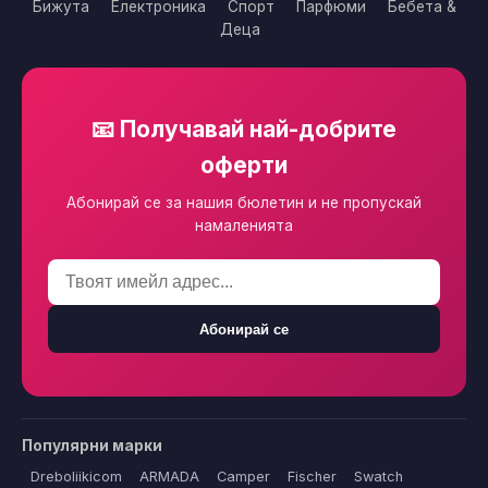
Бижута
Електроника
Спорт
Парфюми
Бебета &
Деца
📧 Получавай най-добрите
оферти
Абонирай се за нашия бюлетин и не пропускай
намаленията
Абонирай се
Популярни марки
Dreboliikicom
ARMADA
Camper
Fischer
Swatch