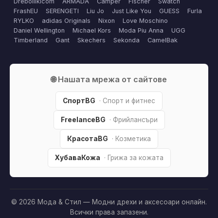
Dreboliikicom
ARMADA
Camper
Fischer
Swatch
FrashEU
SERENGETI
Liu Jo
Just Like You
GUESS
Furla
RYLKO
adidas Originals
Nixon
Love Moschino
Daniel Wellington
Michael Kors
Moda Piu Anna
UGG
Timberland
Gant
Skechers
Sekonda
CamelBak
🌐 Нашата мрежа от сайтове
СпортBG
· Спорт и фитнес
FreelanceBG
· Фрийлансъри
КрасотаBG
· Козметика
ХубаваКожа
· Грижа за кожата
© 2026 Мода & Стил — Модни дрехи и аксесоари онлайн.
Всички права запазени.