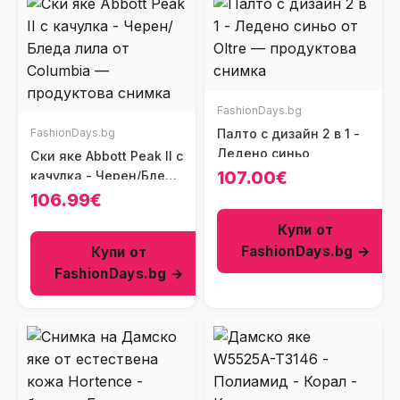
FashionDays.bg
FashionDays.bg
Палто с дизайн 2 в 1 -
Ледено синьо
Ски яке Abbott Peak II с
107.00€
качулка - Черен/Бледа
лила
106.99€
Купи от
FashionDays.bg →
Купи от
FashionDays.bg →