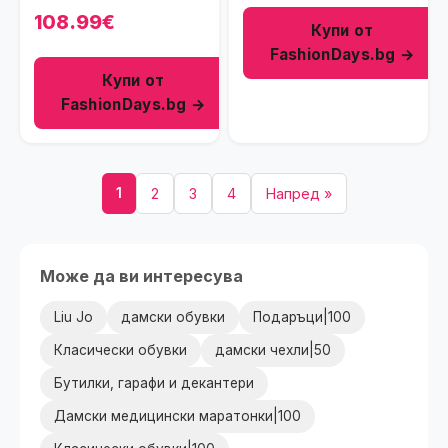
Прашно синьо
108.99€
Купи от
FashionDays.bg →
Купи от
FashionDays.bg →
1
2
3
4
Напред »
Може да ви интересува
Liu Jo
дамски обувки
Подаръци|100
Класически обувки
дамски чехли|50
Бутилки, гарафи и декантери
Дамски медицински маратонки|100