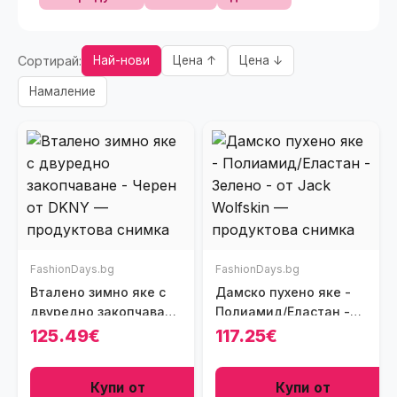
Сортирай:
Най-нови
Цена ↑
Цена ↓
Намаление
FashionDays.bg
FashionDays.bg
Вталено зимно яке с
Дамско пухено яке -
двуредно закопчаване
Полиамид/Еластан -
- Черен
Зелено -
125.49€
117.25€
Купи от
Купи от