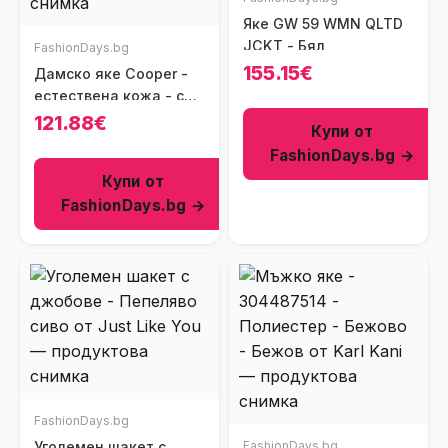
Яке GW 59 WMN QLTD
JCKT - Бял
FashionDays.bg
155.15€
Дамско яке Cooper -
естествена кожа - със
сваляща се качулка -
121.88€
Купи от
черно -
FashionDays.bg →
Купи от
FashionDays.bg →
FashionDays.bg
Уголемен шакет с
FashionDays.bg