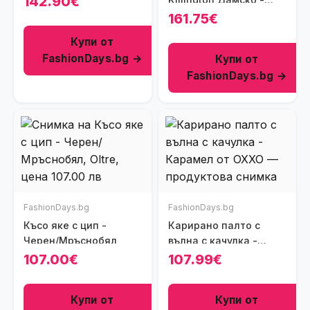
142.90€
Корал
161.75€
Купи от
FashionDays.bg →
Купи от
FashionDays.bg →
FashionDays.bg
FashionDays.bg
Късо яке с цип -
Карирано палто с
Черен/Мръснобял
вълна с качулка -
Карамел
107.00€
107.99€
Купи от
Купи от