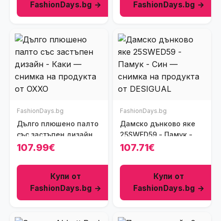
FashionDays.bg →
FashionDays.bg →
FashionDays.bg
FashionDays.bg
Дълго плюшено палто
Дамско дънково яке
със застъпен дизайн -
25SWED59 - Памук -
Каки
Син
107.99€
107.71€
Купи от
Купи от
FashionDays.bg →
FashionDays.bg →