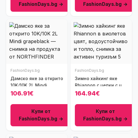
FashionDays.bg →
FashionDays.bg →
FashionDays.bg
FashionDays.bg
Дамско яке за открито
Зимно хайкинг яке
10K/10K 2L Mindi
Rhiannon с цепки с цип
grapeblack
встрани - Виолетов
106.91€
164.94€
Купи от
Купи от
FashionDays.bg →
FashionDays.bg →