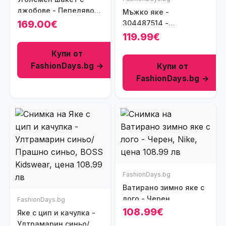
джобове - Пепеляво
Мъжко яке -
сиво
169.00€
304487514 -
Полиестер - Бежово -
119.99€
Бежов
Купи от
FashionDays.bg →
Купи от
FashionDays.bg →
FashionDays.bg
Ватирано зимно яке с
лого - Черен
FashionDays.bg
108.99€
Яке с цип и качулка -
Ултрамарин синьо/