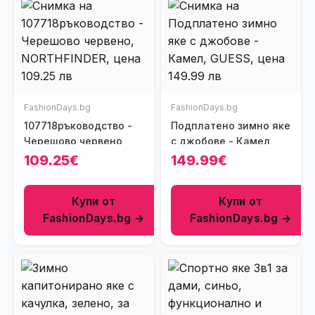
FashionDays.bg
FashionDays.bg
107718ръководство -
Подплатено зимно яке
Черешово червено
с джобове - Камел
109.25€
149.99€
Купи от
Купи от
FashionDays.bg →
FashionDays.bg →