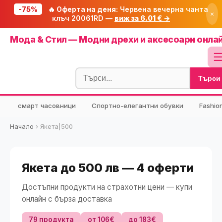
-75%
🔥 Оферта на деня:
Червена вечерна чанта
×
клъч 20061RD —
виж за 6.01 € →
Начало
Мода & Стил — Модни дрехи и аксесоари онла
🔥 Намаления
Блог
Търси
🧮 Калкулатори
⭐ Tuasolea
смарт часовници
Спортно-елегантни обувки
Fashio
🔍 Намери продукт
Начало
›
Якета|500
🎁 Подарък
🎟️ Купони
Якета до 500 лв — 4 оферти
Достъпни продукти на страхотни цени — купи
онлайн с бърза доставка
79 продукта
от 106€
до 183€