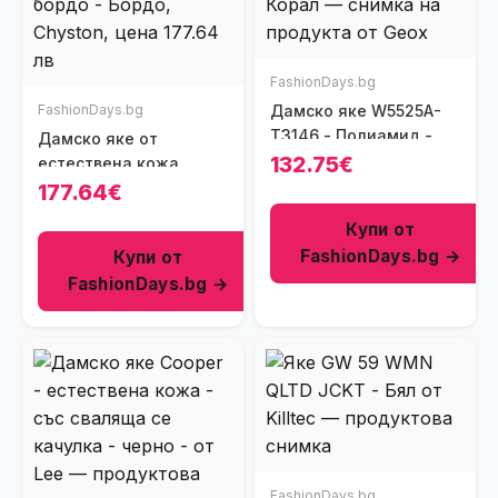
FashionDays.bg
FashionDays.bg
Дамско яке W5525A-
T3146 - Полиамид -
Дамско яке от
Корал - Корал
132.75€
естествена кожа
Hortence - бордо -
177.64€
Бордо
Купи от
FashionDays.bg →
Купи от
FashionDays.bg →
FashionDays.bg