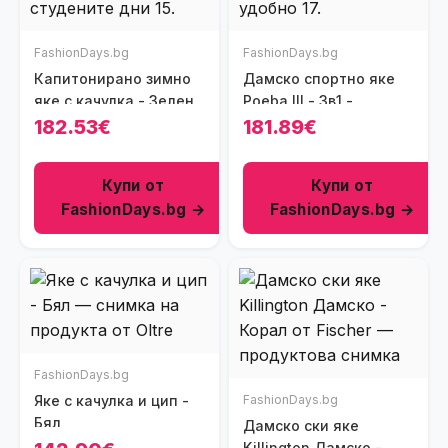
FashionDays.bg
FashionDays.bg
Капитонирано зимно
Дамско спортно яке
яке с качулка - Зелен
Poeba III - 3в1 -
Полиестер - Синьо -
182.53€
181.89€
Купи от
Купи от
FashionDays.bg →
FashionDays.bg →
FashionDays.bg
Яке с качулка и цип -
FashionDays.bg
Бял
Дамско ски яке
Killington Дамско -