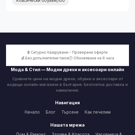
Класически обувки|100
🔒 Сигурно пазаруване
✅ Проверени оферти
💰 Без допълнителни такси
🕒 Обновяване на 6 часа
Мода & Стил — Модни дрехи и аксесоари онлайн
Сравнете цени на модни дрехи, обувки и аксесоари от
водещи онлайн магазини в България. Безплатна доставка и
намаления.
Навигация
Начало
Блог
Търсене
Как печелим
Нашата мрежа
Дом & Ремонт
Здраве & Красота
Часовници &