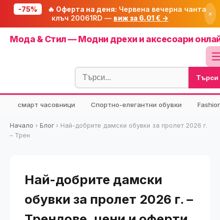
-75%
🔥 Оферта на деня:
Червена вечерна чанта
×
клъч 20061RD —
виж за 6.01 € →
Начало
Мода & Стил — Модни дрехи и аксесоари онла
🔥 Намаления
Блог
Търси
🧮 Калкулатори
⭐ Tuasolea
смарт часовници
Спортно-елегантни обувки
Fashio
🔍 Намери продукт
Начало
›
Блог
›
Най-добрите дамски обувки за пролет 2026 г.
🎁 Подарък
– Трен
🎟️ Купони
Най-добрите дамски
обувки за пролет 2026 г. –
Трендове, цени и оферти