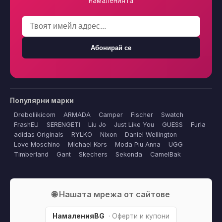
намаленията
Абонирай се
Популярни марки
Dreboliikicom
ARMADA
Camper
Fischer
Swatch
FrashEU
SERENGETI
Liu Jo
Just Like You
GUESS
Furla
adidas Originals
RYLKO
Nixon
Daniel Wellington
Love Moschino
Michael Kors
Moda Piu Anna
UGG
Timberland
Gant
Skechers
Sekonda
CamelBak
🌐 Нашата мрежа от сайтове
НамаленияBG
· Оферти и купони