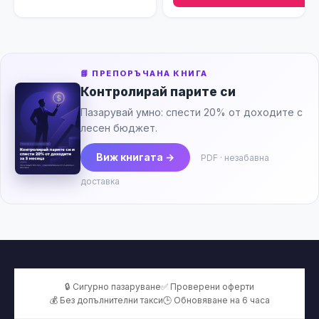
📘 ПРЕПОРЪЧАНА КНИГА
Контролирай парите си
Пазарувай умно: спести 20% от доходите с
лесен бюджет.
Виж книгата →
PDF · незабавна
доставка
🔒 Сигурно пазаруване
✅ Проверени оферти
💰 Без допълнителни такси
🕒 Обновяване на 6 часа