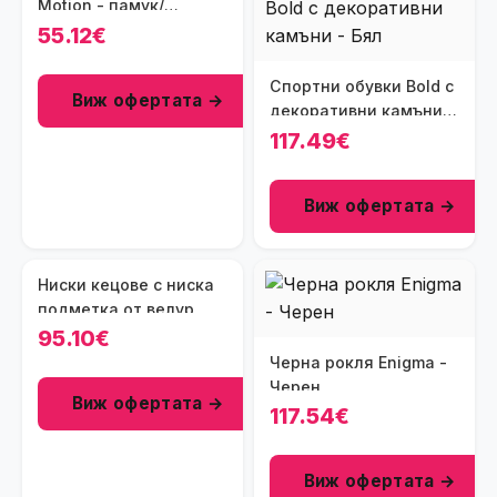
Motion - памук/
полиестер/еластан -
55.12€
светлосин
Спортни обувки Bold с
Виж офертата →
декоративни камъни -
Бял
117.49€
Виж офертата →
Ниски кецове с ниска
подметка от велур
95.10€
Черна рокля Enigma -
Черен
Виж офертата →
117.54€
Виж офертата →