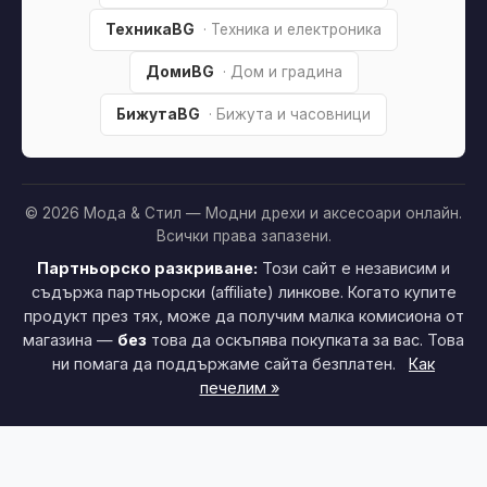
ТехникаBG
· Техника и електроника
ДомиBG
· Дом и градина
БижутаBG
· Бижута и часовници
© 2026 Мода & Стил — Модни дрехи и аксесоари онлайн.
Всички права запазени.
Партньорско разкриване:
Този сайт е независим и
съдържа партньорски (affiliate) линкове. Когато купите
продукт през тях, може да получим малка комисиона от
магазина —
без
това да оскъпява покупката за вас. Това
ни помага да поддържаме сайта безплатен.
Как
печелим »