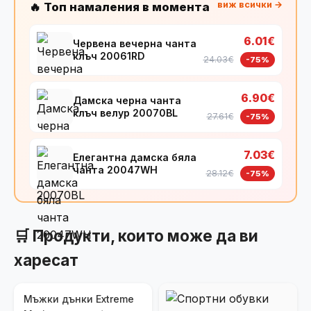
виж всички →
🔥 Топ намаления в момента
6.01€
Червена вечерна чанта
клъч 20061RD
24.03€
-75%
6.90€
Дамска черна чанта
клъч велур 20070BL
27.61€
-75%
7.03€
Елегантна дамска бяла
чанта 20047WH
28.12€
-75%
🛒 Продукти, които може да ви
харесат
Мъжки дънки Extreme