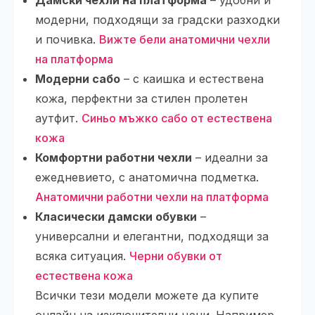
Дамски чехли на платформа
– удобни и
модерни, подходящи за градски разходки
и почивка.
Вижте бели анатомични чехли
на платформа
Модерни сабо
– с каишка и естествена
кожа, перфектни за стилен пролетен
аутфит.
Синьо мъжко сабо от естествена
кожа
Комфортни работни чехли
– идеални за
ежедневието, с анатомична подметка.
Анатомични работни чехли на платформа
Класически дамски обувки
–
универсални и елегантни, подходящи за
всяка ситуация.
Черни обувки от
естествена кожа
Всички тези модели можете да купите