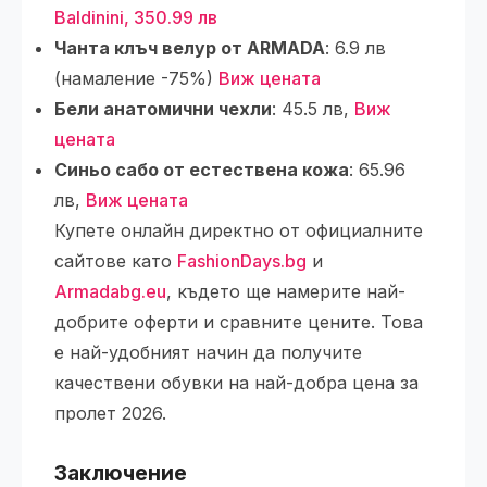
Baldinini, 350.99 лв
Чанта клъч велур от ARMADA
: 6.9 лв
(намаление -75%)
Виж цената
Бели анатомични чехли
: 45.5 лв,
Виж
цената
Синьо сабо от естествена кожа
: 65.96
лв,
Виж цената
Купете онлайн директно от официалните
сайтове като
FashionDays.bg
и
Armadabg.eu
, където ще намерите най-
добрите оферти и сравните цените. Това
е най-удобният начин да получите
качествени обувки на най-добра цена за
пролет 2026.
Заключение