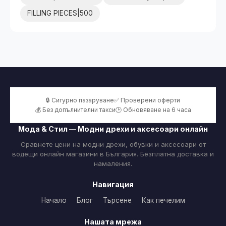
FILLING PIECES|500
🔒 Сигурно пазаруване
✅ Проверени оферти
💰 Без допълнителни такси
🕒 Обновяване на 6 часа
Мода & Стил — Модни дрехи и аксесоари онлайн
Сравнете цени на модни дрехи, обувки и аксесоари от
водещи онлайн магазини в България. Безплатна доставка и
намаления.
Навигация
Начало
Блог
Търсене
Как печелим
Нашата мрежа