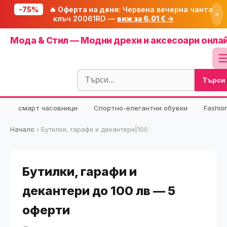
-75%
🔥 Оферта на деня:
Червена вечерна чанта
×
клъч 20061RD —
виж за 6.01 € →
Начало
Мода & Стил — Модни дрехи и аксесоари онла
🔥 Намаления
Блог
Търси
🧮 Калкулатори
⭐ Tuasolea
смарт часовници
Спортно-елегантни обувки
Fashio
🔍 Намери продукт
Начало
›
Бутилки, гарафи и декантери|100
🎁 Подарък
🎟️ Купони
Бутилки, гарафи и
декантери до 100 лв — 5
оферти