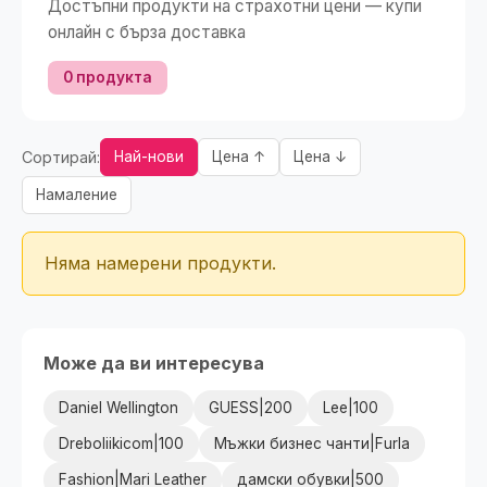
Достъпни продукти на страхотни цени — купи
онлайн с бърза доставка
0 продукта
Сортирай:
Най-нови
Цена ↑
Цена ↓
Намаление
Няма намерени продукти.
Може да ви интересува
Daniel Wellington
GUESS|200
Lee|100
Dreboliikicom|100
Мъжки бизнес чанти|Furla
Fashion|Mari Leather
дамски обувки|500