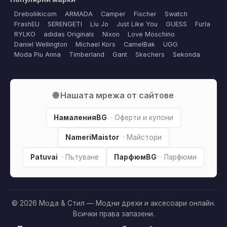
Dreboliikicom
ARMADA
Camper
Fischer
Swatch
FrashEU
SERENGETI
Liu Jo
Just Like You
GUESS
Furla
RYLKO
adidas Originals
Nixon
Love Moschino
Daniel Wellington
Michael Kors
CamelBak
UGG
Moda Piu Anna
Timberland
Gant
Skechers
Sekonda
🌐 Нашата мрежа от сайтове
НамаленияBG
· Оферти и купони
NameriMaistor
· Майстори
Patuvai
· Пътуване
ПарфюмBG
· Парфюми
© 2026 Мода & Стил — Модни дрехи и аксесоари онлайн.
Всички права запазени.